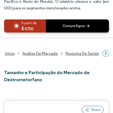
Pacífico e Resto do Mundo). O relatório oferece o valor (em
USD) para os segmentos mencionados acima.
4750
Início
Análise De Mercado
Pesquisa De Saúde
Pes
Tamanho e Participação do Mercado de
Dextrometorfano
Share