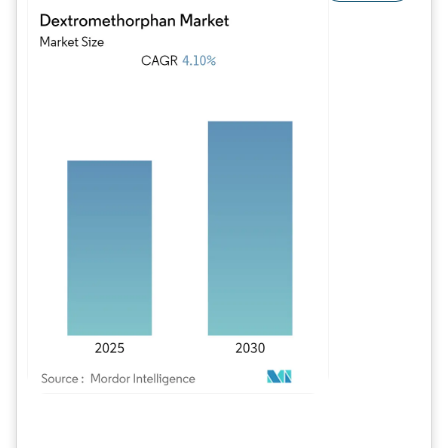
Imagem © Mordor Intelligence. O reuso requer atribuição conforme CC BY 4.0.