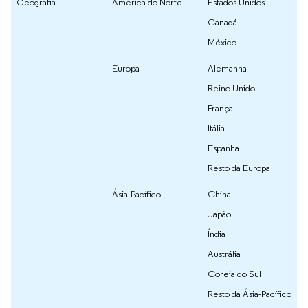
Geografia
América do Norte
Estados Unidos
Canadá
México
Europa
Alemanha
Reino Unido
França
Itália
Espanha
Resto da Europa
Ásia-Pacífico
China
Japão
Índia
Austrália
Coreia do Sul
Resto da Ásia-Pacífico