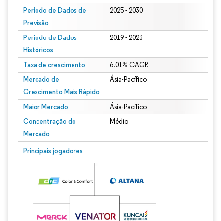
Período de Dados de
2025 - 2030
Previsão
Período de Dados
2019 - 2023
Históricos
Taxa de crescimento
6.01% CAGR
Mercado de
Ásia-Pacífico
Crescimento Mais Rápido
Maior Mercado
Ásia-Pacífico
Concentração do
Médio
Mercado
Imagem © Mordor Intelligence. O reuso requer atribuição conforme CC BY 4.0.
Principais jogadores