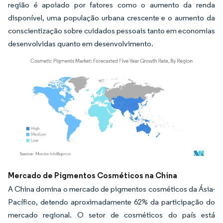
região é apoiado por fatores como o aumento da renda
disponível, uma população urbana crescente e o aumento da
conscientização sobre cuidados pessoais tanto em economias
desenvolvidas quanto em desenvolvimento.
Imagem © Mordor Intelligence. O reuso requer atribuição conforme CC BY 4.0.
Mercado de Pigmentos Cosméticos na China
A China domina o mercado de pigmentos cosméticos da Ásia-
Pacífico, detendo aproximadamente 62% da participação do
mercado regional. O setor de cosméticos do país está