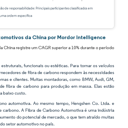
ção de responsabilidade: Principais participantes classificados em
ma ordem específica
omotivos da China por Mordor Intelligence
 China registre um CAGR superior a 10% durante o período
truturais, funcionais ou estéticas. Para tornar os veículos
fornecedores de fibra de carbono respondem às necessidades
temas e clientes. Muitas montadoras, como BMW, Audi, GM,
 de fibra de carbono para produção em massa. Elas estão
a baixo custo.
rbono automotiva. Ao mesmo tempo, Hengshen Co. Ltda. e
 de carbono. A Fibra de Carbono Automotiva é uma indústria
 aumento do potencial de mercado, o que tem atraído muitas
do setor automotivo no país.