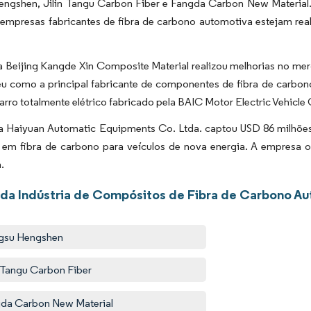
engshen, Jilin Tangu Carbon Fiber e Fangda Carbon New Material.
 empresas fabricantes de fibra de carbono automotiva estejam real
a Beijing Kangde Xin Composite Material realizou melhorias no me
u como a principal fabricante de componentes de fibra de carbono
rro totalmente elétrico fabricado pela BAIC Motor Electric Vehicle 
a Haiyuan Automatic Equipments Co. Ltda. captou USD 86 milhões
a em fibra de carbono para veículos de nova energia. A empresa
.
 da Indústria de Compósitos de Fibra de Carbono A
gsu Hengshen
n Tangu Carbon Fiber
da Carbon New Material