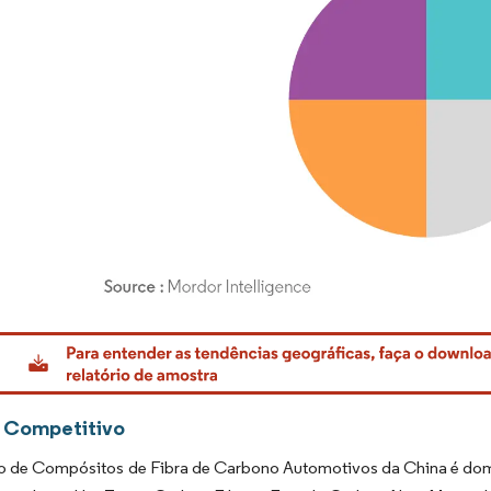
rdor Intelligence. O reuso requer atribuição conforme CC BY 4.0.
 Competitivo
 de Compósitos de Fibra de Carbono Automotivos da China é domin