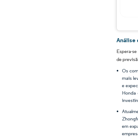
Análise
Espera-se
de previsã
Os comp
mais le
e expec
Honda e
investi
Atualm
Zhongfu
em expa
empresa