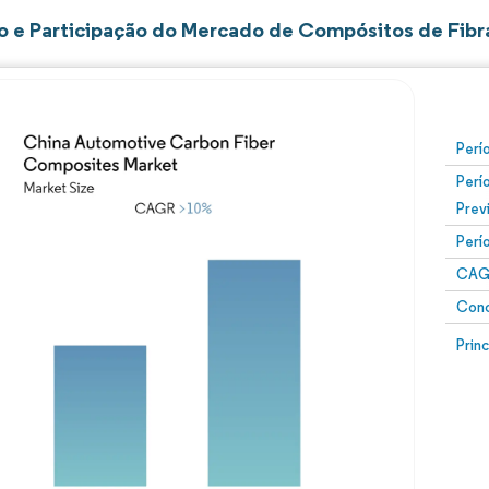
 e Participação do Mercado de Compósitos de Fibr
Perí
Perí
Prev
Perí
CAG
Conc
Prin