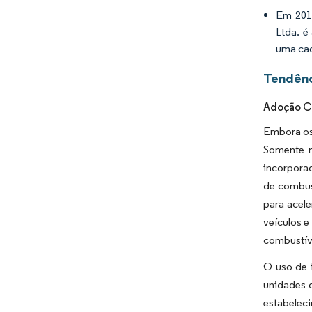
Em 2019
Ltda. é
uma cad
Tendênc
Adoção Cr
Embora os
Somente n
incorpora
de combus
para acele
veículos 
combustív
O uso de 
unidades 
estabeleci