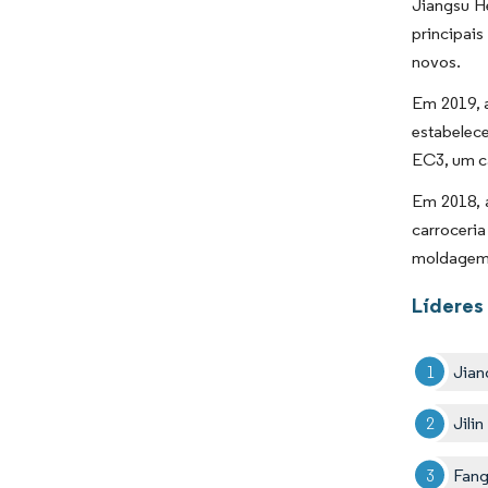
Jiangsu H
principais
novos.
Em 2019, 
estabelece
EC3, um ca
Em 2018, 
carroceri
moldagem
Líderes
Jian
Jili
Fang