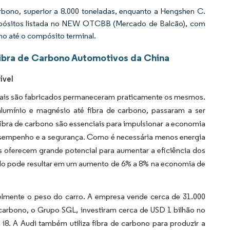
rbono, superior a 8.000 toneladas, enquanto a Hengshen C.
compósitos listada no NEW OTCBB (Mercado de Balcão), com
no até o compósito terminal.
ibra de Carbono Automotivos da China
ível
uais são fabricados permaneceram praticamente os mesmos.
lumínio e magnésio até fibra de carbono, passaram a ser
bra de carbono são essenciais para impulsionar a economia
empenho e a segurança. Como é necessária menos energia
s oferecem grande potencial para aumentar a eficiência dos
ulo pode resultar em um aumento de 6% a 8% na economia de
lmente o peso do carro. A empresa vende cerca de 31.000
carbono, o Grupo SGL, investiram cerca de USD 1 bilhão no
i8. A Audi também utiliza fibra de carbono para produzir a