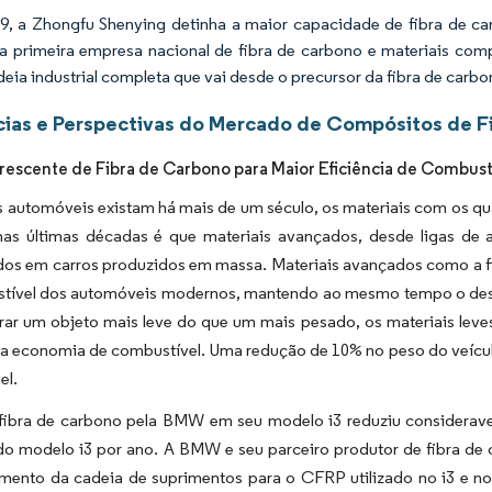
, a Zhongfu Shenying detinha a maior capacidade de fibra de ca
 a primeira empresa nacional de fibra de carbono e materiais 
eia industrial completa que vai desde o precursor da fibra de carbo
ias e Perspectivas do Mercado de Compósitos de F
escente de Fibra de Carbono para Maior Eficiência de Combust
 automóveis existam há mais de um século, os materiais com os q
as últimas décadas é que materiais avançados, desde ligas de a
dos em carros produzidos em massa. Materiais avançados como a fi
tível dos automóveis modernos, mantendo ao mesmo tempo o des
rar um objeto mais leve do que um mais pesado, os materiais leve
e a economia de combustível. Uma redução de 10% no peso do veíc
el.
fibra de carbono pela BMW em seu modelo i3 reduziu considerave
do modelo i3 por ano. A BMW e seu parceiro produtor de fibra de 
mento da cadeia de suprimentos para o CFRP utilizado no i3 e no 