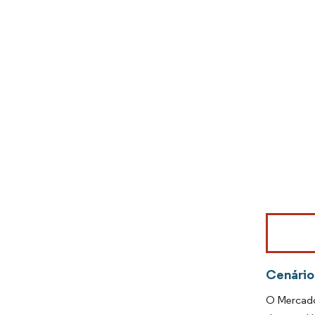
Imagem © Mo
Cenário
O Mercado