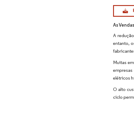
Imagem © Mo
As Vendas
A redução
entanto, o
fabricante
Muitas emp
empresas c
elétricos 
O alto cus
ciclo perm