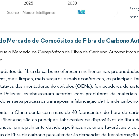
*Isen
nenhu
Imagem © Mordor Intelligence. O reuso requer atribuição conforme CC BY 4.0.
 do Mercado de Compósitos de Fibra de Carbono Aut
 que o Mercado de Compósitos de Fibra de Carbono Automotivos da
o.
ósitos de fibra de carbono oferecem melhorias nas propriedades es
ves, mais limpos, mais seguros e mais econômicos, os principais 
tativas das montadoras de veículos (OEMs), fornecedores de sis
 Polestar, estabeleceram acordos com produtores de materiais
ndo em seus processos para apoiar a fabricação de fibra de carbono 
ente, a China conta com mais de 40 fabricantes de fibra de ca
 Shenying são os principais fabricantes de dispositivos de fibra
nsão, principalmente devido a políticas nacionais favoráveis e ao
s de fibra de carbono para atender às demandas de transformação 