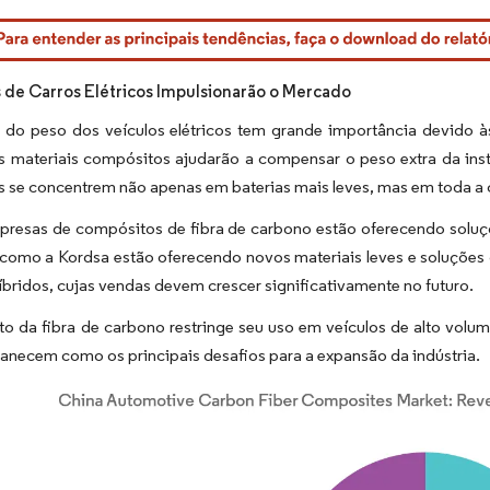
rdor Intelligence. O reuso requer atribuição conforme CC BY 4.0.
 de Carros Elétricos Impulsionarão o Mercado
 do peso dos veículos elétricos tem grande importância devido 
s materiais compósitos ajudarão a compensar o peso extra da insta
s se concentrem não apenas em baterias mais leves, mas em toda a c
resas de compósitos de fibra de carbono estão oferecendo soluçõe
omo a Kordsa estão oferecendo novos materiais leves e soluções de
híbridos, cujas vendas devem crescer significativamente no futuro.
to da fibra de carbono restringe seu uso em veículos de alto volum
anecem como os principais desafios para a expansão da indústria.