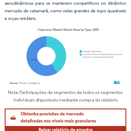
aerodinâmicas para se manterem competitivos no dinâmico
mercado de catamarã, como velas grandes de topo quadrado
e orças retráteis.
Nota: Participações de segmentos de todos os segmentos
Imagem © Mordor Intelligence. O reuso requer atribuição conforme CC BY 4.0.
individuais disponíveis mediante compra do relatório