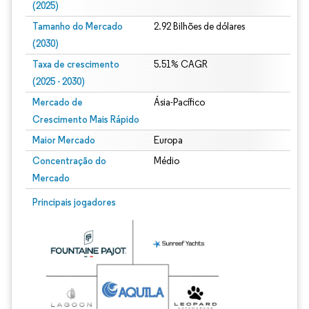
(2025)
Tamanho do Mercado
2.92 Bilhões de dólares
(2030)
Taxa de crescimento
5.51% CAGR
(2025 - 2030)
Mercado de
Ásia-Pacífico
Crescimento Mais Rápido
Maior Mercado
Europa
Concentração do
Médio
Mercado
Imagem © Mordor Intelligence. O reuso requer atribuição conforme CC BY 4.0.
Principais jogadores