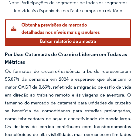
Nota: Participações de segmentos de todos os segmentos
Imagem © Mordor Intelligence. O reuso requer atribuição conforme CC BY 4.0.
individuais disponíveis mediante compra do relatório
Por Uso:
Catamarãs de Cruzeiro Lideram em Todas as
Métricas
Os formatos de cruzeiro/residência a bordo representaram
55,07% da demanda em 2024 e espera-se que alcancem o
maior CAGR de 8,69%, refletindo a migração de estilo de vida
em direção ao trabalho remoto e às viagens de aventura. O
tamanho do mercado de catamarã para unidades de cruzeiro
se beneficia de comodidades para estadias prolongadas,
como fabricadores de água e conectividade de banda larga.
Os designs de corrida contribuem com transbordamentos
tecnológicos de alta visibilidade, mas permanecem limitados