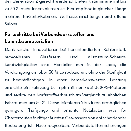
der Generation Z gerecht werdend, bieten Katamarane mit bis
zu 30 % mehr Innenvolumen als Einrumpfboote gleicher Länge
mehrere En-Suite-Kabinen, Wellnesseinrichtungen und offene
Salons.
Fortschritte bei Verbundwerkstoffen und
Leichtbaumaterialien
Dank rascher Innovationen bei harzinfundiertem Kohlenstoff,
recycelbaren Glasfasern und Aluminium-Schaum-
Sandwichplatten sind Hersteller nun in der Lage, die
Verdrängung um über 30 % zu reduzieren, ohne die Steifigkeit
zu beeinträchtigen. In einer bemerkenswerten Leistung
erreichte ein Fahrzeug 60 mph mit nur zwei 300-PS-Motoren
und senkte den Kraftstoffverbrauch im Vergleich zu ähnlichen
Fahrzeugen um 50 %. Diese leichteren Strukturen ermöglichen
geringere Tiefgänge und erhöhte Nutzlasten, was für
Charterrouten in riffgesäumten Gewässern von entscheidender
Bedeutung ist. Neue recycelbare Verbundstoffformulierungen