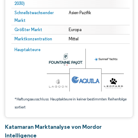
2030)
Schnellstwachsender
Asien-Pazifik
Markt
Größter Markt
Europa
Marktkonzentration
Mittel
Bild © Mordor Intelligence. Wiederverwendung erfordert Namensnennung gem
Hauptakteure
*Haftungsausschluss: Hauptakteure in keiner bestimmten Reihenfolge
sortiert
Katamaran Marktanalyse von Mordor
Intelligence