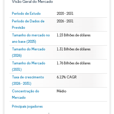
Visão Geral do Mercado
Período de Estudo
2020 - 2031
Período de Dados de
2026 - 2031
Previsão
Tamanho do mercado no
1.23 Bilhões de dólares
ano base (2025)
Tamanho do Mercado
1.31 Bilhões de dólares
(2026)
Tamanho do Mercado
1.76 Bilhões de dólares
(2031)
Taxa de crescimento
6.12% CAGR
(2026 - 2031)
Concentração do
Médio
Mercado
Imagem © Mordor Intelligence. O reuso requer atribuição conforme CC BY 4.0.
Principais jogadores