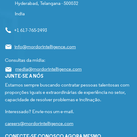
Hyderabad, Telangana - 500032
India
+1 617-765-2493
info@mordorintelligence.com
Consultas da mídia:
media@mordorintelligence.com
JUNTE-SE A NÓS
Estamos sempre buscando contratar pessoas talentosas com
proporções iguais e extraordinárias de experiência no setor,
capacidade de resolver problemas e inclinação.
Interessado? Envie-nos um e-mail.
careers@mordorintelligence.com
CONECTE-SE CONOSCO AGORA MESMO