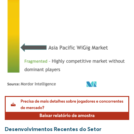
Imagem © Mordor Intelligence. O reuso requer atribuição conforme CC BY 4.0.
Desenvolvimentos Recentes do Setor