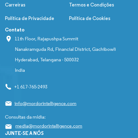
Carreiras
Termos e Condições
Política de Privacidade
Política de Cookies
Contato
11th Floor, Rajapushpa Summit
Nanakramguda Rd, Financial District, Gachibowli
Hyderabad, Telangana - 500032
India
+1 617-765-2493
info@mordorintelligence.com
Consultas da mídia:
media@mordorintelligence.com
JUNTE-SE A NÓS