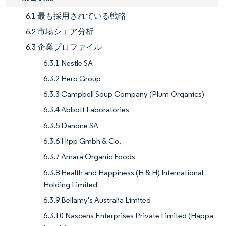
6.1 最も採用されている戦略
6.2 市場シェア分析
6.3 企業プロファイル
6.3.1 Nestle SA
6.3.2 Hero Group
6.3.3 Campbell Soup Company (Plum Organics)
6.3.4 Abbott Laboratories
6.3.5 Danone SA
6.3.6 Hipp Gmbh & Co.
6.3.7 Amara Organic Foods
6.3.8 Health and Happiness (H & H) International
Holding Limited
6.3.9 Bellamy's Australia Limited
6.3.10 Nascens Enterprises Private Limited (Happa