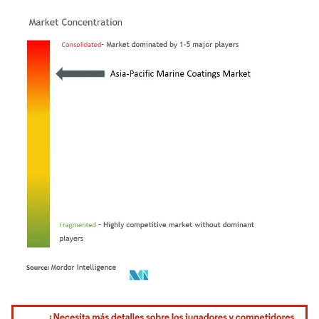
Imagen © Mordor Intelligence. El uso requiere atribución según CC BY 4.0.