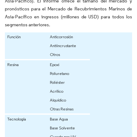
Asia-Pacífico). El informe ofrece el tamaño del mercado y
pronósticos para el Mercado de Recubrimientos Marinos de
Asia-Pacífico en ingresos (millones de USD) para todos los
segmentos anteriores.
Función
Anticorrosión
Antiincrustante
Otros
Resina
Epoxi
Poliuretano
Poliéster
Acrílico
Alquídico
Otras Resinas
Tecnología
Base Agua
Base Solvente
Curado por UV