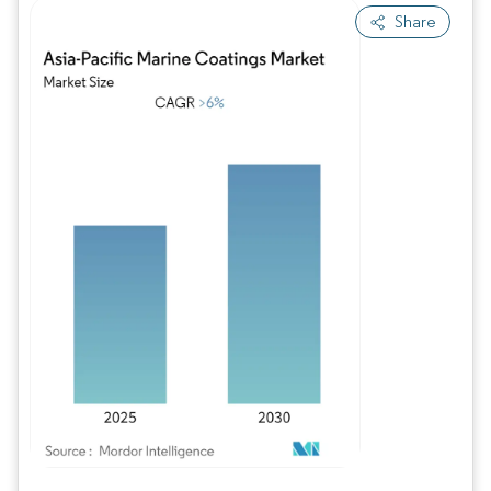
Share
Imagen © Mordor Intelligence. El uso requiere atribución según CC BY 4.0.