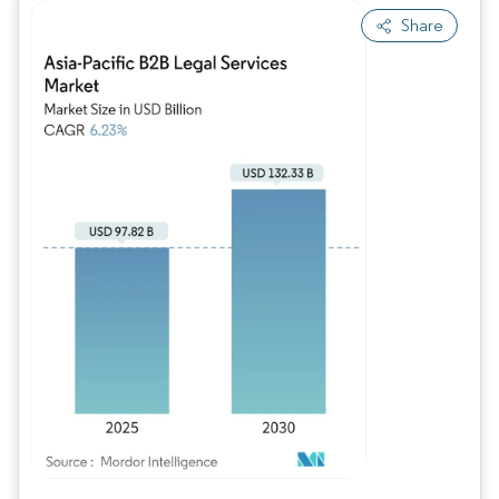
Share
Imagem © Mordor Intelligence. O reuso requer atribuição conforme CC BY 4.0.