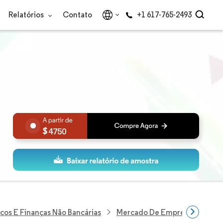
Relatórios
Contato
+1 617-765-2493
4750
cos E Finanças Não Bancárias
Mercado De Empréstimo Autom