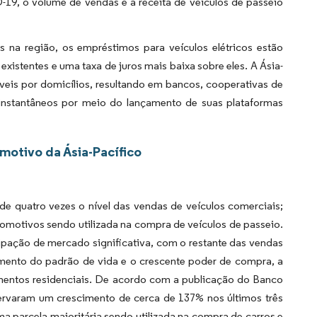
19, o volume de vendas e a receita de veículos de passeio
na região, os empréstimos para veículos elétricos estão
tentes e uma taxa de juros mais baixa sobre eles. A Ásia-
eis por domicílios, resultando em bancos, cooperativas de
instantâneos por meio do lançamento de suas plataformas
otivo da Ásia-Pacífico
de quatro vezes o nível das vendas de veículos comerciais;
omotivos sendo utilizada na compra de veículos de passeio.
ipação de mercado significativa, com o restante das vendas
nto do padrão de vida e o crescente poder de compra, a
mentos residenciais. De acordo com a publicação do Banco
ervaram um crescimento de cerca de 137% nos últimos três
 parcela majoritária sendo utilizada na compra de carros e