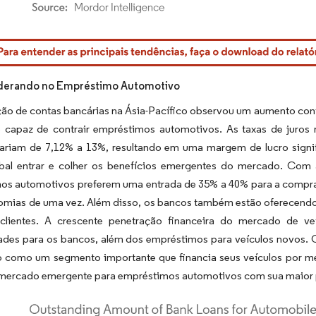
rdor Intelligence. O reuso requer atribuição conforme CC BY 4.0.
iderando no Empréstimo Automotivo
ão de contas bancárias na Ásia-Pacífico observou um aumento cont
 capaz de contrair empréstimos automotivos. As taxas de juros 
variam de 7,12% a 13%, resultando em uma margem de lucro signi
bal entrar e colher os benefícios emergentes do mercado. Com 
os automotivos preferem uma entrada de 35% a 40% para a compra 
omias de uma vez. Além disso, os bancos também estão oferecendo
clientes. A crescente penetração financeira do mercado de v
ades para os bancos, além dos empréstimos para veículos novos. 
 como um segmento importante que financia seus veículos por mei
ercado emergente para empréstimos automotivos com sua maior 