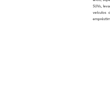
SUVs, lev
veículos 
empréstim