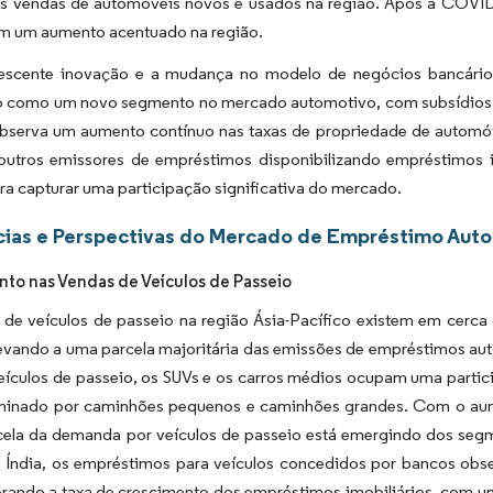
as vendas de automóveis novos e usados na região. Após a COVID-
m um aumento acentuado na região.
scente inovação e a mudança no modelo de negócios bancários 
 como um novo segmento no mercado automotivo, com subsídios exis
observa um aumento contínuo nas taxas de propriedade de automóv
 outros emissores de empréstimos disponibilizando empréstimos 
ara capturar uma participação significativa do mercado.
ias e Perspectivas do Mercado de Empréstimo Autom
to nas Vendas de Veículos de Passeio
de veículos de passeio na região Ásia-Pacífico existem em cerca 
levando a uma parcela majoritária das emissões de empréstimos aut
eículos de passeio, os SUVs e os carros médios ocupam uma partic
inado por caminhões pequenos e caminhões grandes. Com o aume
cela da demanda por veículos de passeio está emergindo dos seg
a Índia, os empréstimos para veículos concedidos por bancos obs
rando a taxa de crescimento dos empréstimos imobiliários, com uma