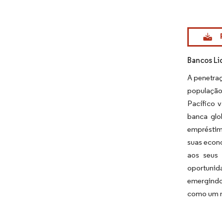
Imagem © Mo
Bancos L
A penetraç
população
Pacífico 
banca glo
empréstim
suas econ
aos seus 
oportunid
emergindo
como um m