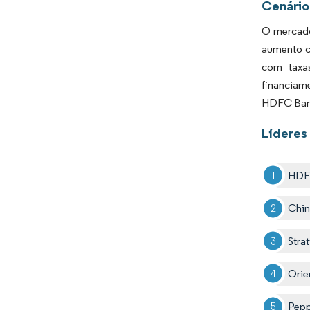
Cenário
O mercado
aumento c
com taxas
financiam
HDFC Bank
Líderes
HDF
Chin
Stra
Orie
Pep