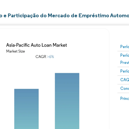
 e Participação do Mercado de Empréstimo Automot
Perí
Perí
Prev
Perí
CAG
Conc
Prin