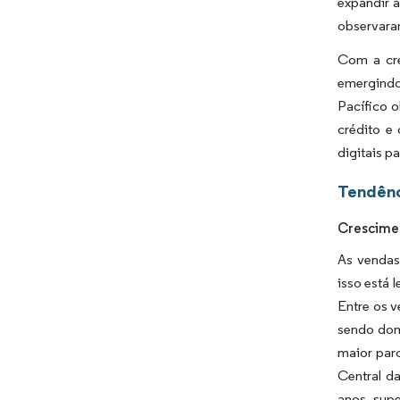
expandir 
observara
Com a cre
emergindo
Pacífico 
crédito e
digitais p
Tendênc
Crescimen
As vendas 
isso está 
Entre os v
sendo dom
maior par
Central d
anos, supe