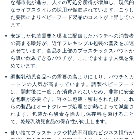
な都市化が進み、人々の可処分所得が増加し、現代的
なライフスタイルの採用が促進されています。こうし
た要因によりベビーフード製品のコストが上昇してい
ます。
安定した包装需要と環境に配慮したパウチへの消費者
の高まる嗜好が、近年フレキシブル包装の普及を加速
させています。食品を上部のプラスチックスパウトか
ら吸い飲みできるパウチが、ここでますます人気を集
めています。
調製乳幼児食品への需要の高まりにより、パウチとカ
ートンの人気が高まっています。調製ベビーフード
は、開封後に一度しか消費されないため、非常に安全
な包装が必要です。容器に包装・密封された後、これ
らの製品はオートクレーブ処理と加熱によって滅菌さ
れます。包装から酸素を除去し保存料を避けること
で、乾燥乳幼児食品の保存性が向上します。
使い捨てプラスチックや持続不可能なビジネス慣行が