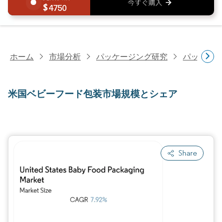
4750
ホーム
市場分析
パッケージング研究
パッケー
米国ベビーフード包装市場規模とシェア
Share