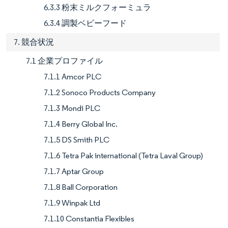
6.3.3 粉末ミルクフォーミュラ
6.3.4 調製ベビーフード
7. 競合状況
7.1 企業プロファイル
7.1.1 Amcor PLC
7.1.2 Sonoco Products Company
7.1.3 Mondi PLC
7.1.4 Berry Global Inc.
7.1.5 DS Smith PLC
7.1.6 Tetra Pak international (Tetra Laval Group)
7.1.7 Aptar Group
7.1.8 Ball Corporation
7.1.9 Winpak Ltd
7.1.10 Constantia Flexibles