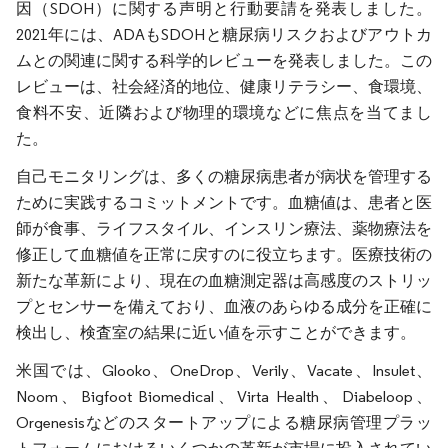
因（SDOH）に関する声明と行動要請を発表しました。
2021年には、ADAもSDOHと糖尿病リスクおよびアウトカ
ムとの関連に関する科学的レビューを発表しました。この
レビューは、社会経済的地位、健康リテラシー、食環境、
食料不安、近隣および物理的環境などに焦点を当てまし
た。
自己モニタリングは、多くの糖尿病患者が病状を管理する
ために実践するコミットメントです。血糖値は、患者と医
師が食事、ライフスタイル、インスリン療法、薬物療法を
修正して血糖値を正常に戻すのに役立ちます。医療技術の
新たな革新により、現在の血糖測定器は高感度のストリッ
プとセンサーを備えており、血液のあらゆる成分を正確に
検出し、検査室の結果に近い値を示すことができます。
米国では、Glooko、OneDrop、Verily、Vacate、Insulet、
Noom、Bigfoot Biomedical、Virta Health、Diabeloop、
Orgenesisなどのスタートアップによる糖尿病管理プラッ