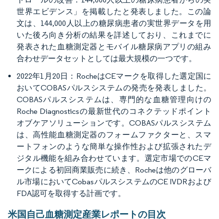
世界エビデンス」を掲載したと発表しました。この論
文は、144,000人以上の糖尿病患者の実世界データを用
いた後ろ向き分析の結果を詳述しており、これまでに
発表された血糖測定器とモバイル糖尿病アプリの組み
合わせデータセットとしては最大規模の一つです。
2022年1月20日：RocheはCEマークを取得した選定国に
おいてCOBASパルスシステムの発売を発表しました。
COBASパルスシステムは、専門的な血糖管理向けの
Roche Diagnosticsの最新世代のコネクテッドポイント
オブケアソリューションです。COBASパルスシステム
は、高性能血糖測定器のフォームファクターと、スマ
ートフォンのような簡単な操作性および拡張されたデ
ジタル機能を組み合わせています。選定市場でのCEマ
ークによる初回商業販売に続き、Rocheは他のグローバ
ル市場においてCobasパルスシステムのCE IVDRおよび
FDA認可を取得する計画です。
米国自己血糖測定産業レポートの目次