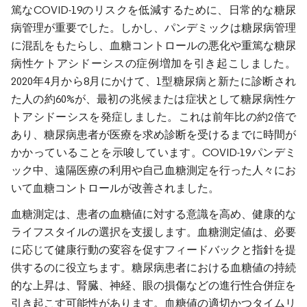
篤なCOVID-19のリスクを低減するために、日常的な糖尿
病管理が重要でした。しかし、パンデミックは糖尿病管理
に混乱をもたらし、血糖コントロールの悪化や重篤な糖尿
病性ケトアシドーシスの症例増加を引き起こしました。
2020年4月から8月にかけて、1型糖尿病と新たに診断され
た人の約60%が、最初の兆候または症状として糖尿病性ケ
トアシドーシスを発症しました。これは前年比の約2倍で
あり、糖尿病患者が医療を求め診断を受けるまでに時間が
かかっていることを示唆しています。COVID-19パンデミ
ック中、遠隔医療の利用や自己血糖測定を行った人々にお
いて血糖コントロールが改善されました。
血糖測定は、患者の血糖値に対する意識を高め、健康的な
ライフスタイルの選択を支援します。血糖測定値は、必要
に応じて健康行動の変容を促すフィードバックと指針を提
供するのに役立ちます。糖尿病患者における血糖値の持続
的な上昇は、腎臓、神経、眼の損傷などの進行性合併症を
引き起こす可能性があります。血糖値の適切かつタイムリ