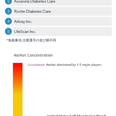
Ascensia Diabetes Care
Roche Diabetes Care
Arkray Inc.
LifeScan Inc.
*免責事項:主要選手の並び順不同