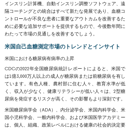
インスリン計算機、自動インスリン調整ソフトウェア、遠
隔コーチングとの統合はすべて新たな発展であり、血糖コ
ントロールが不良な患者に重要なアウトカムを改善するた
めに必要な追加サポートを提供するもので、今後数年間に
わたって市場の見通しを改善するでしょう。
米国自己血糖測定市場のトレンドとインサイト
米国における糖尿病有病率の上昇
CDCの2022年全国糖尿病統計レポートによると、米国で
は1億3,000万人以上の成人が糖尿病または前糖尿病を有し
ています。有色人種、農村部に住む人々、教育水準が低
く、収入が少なく、健康リテラシーが低い人々は、2型糖
尿病を発症するリスクが高く、その影響もより深刻です。
米国糖尿病学会（ADA）、内分泌学会、米国内科学会、米
国小児科学会、一般内科学会、および米国医学アカデミー
は、個人、組織、政策レベルにおける健康の社会的決定要