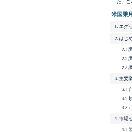
た。こ
米国乗
1. エ
2. はじ
2.
2.2
2.3
3. 主
3.
3.
3.
4. 市
4.