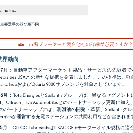
line Inc.
:主要選手の並び順不同
画像 © M
業界動向
年7月
：自動車アフターマーケット製品・サービスの先駆者であるMighty Dis
al Specialties USAとの新たな提携を発表しました。この
artz IneoおよびQuartz 9000サブレンジを対象としています。
年6月
：TotalEnergiesとStellantisグループは、異
eot、Citroën、DS Automobilesとのパートナーシップ更新
のパートナーシップには、潤滑油の開発・革新、Stellantisグ
alEnergiesが運営する充電ステーションの共同利用などが含まれま
年5月
：CITGO LubricantsはILSAC GF-6モーターオイル