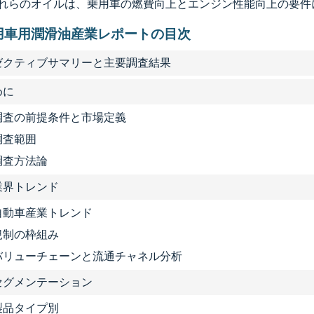
れらのオイルは、乗用車の燃費向上とエンジン性能向上の要件
用車用潤滑油産業レポートの目次
グゼクティブサマリーと主要調査結果
めに
1 調査の前提条件と市場定義
 調査範囲
 調査方法論
要業界トレンド
1 自動車産業トレンド
2 規制の枠組み
3 バリューチェーンと流通チャネル分析
場セグメンテーション
1 製品タイプ別