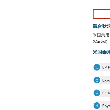
画像 © Mo
競合状
米国乗用
(Castrol
米国乗
BP P
Exxo
Phil
Roya