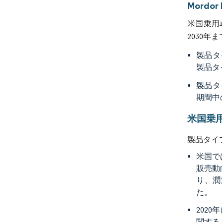
Mordo
米国乗用車
2030年
製品タ
製品タ
製品タ
期間中
米国乗
製品タイ
米国で
販売動
り、潤
た。
202
関する