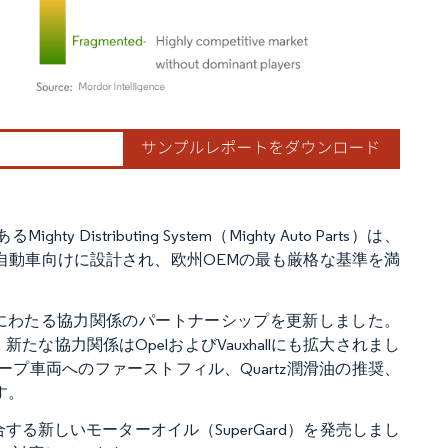
ordor Intelligence。再利用にはCC BY 4.0の表示が必要です。
tributing System（Mighty Auto Parts）は、
提携は、軽自動車向けに設計され、欧州OEMの最も厳格な基準を満
なるセグメントにわたる協力関係のパートナーシップを更新しました。
に加え、新たな協力関係はOpelおよびVauxhallにも拡大されまし
ループ車両へのファーストフィル、Quartz潤滑油の推奨、
す。
規格に適合する新しいモーターオイル（SuperGard）を発売しまし