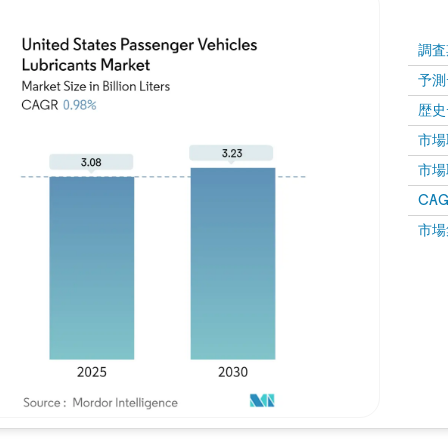
調査
予測
歴史
市場取
市場取
CAGR
市場
画像 © Mordor Intelligence。再利用にはCC BY 4.0の表示が必要です。