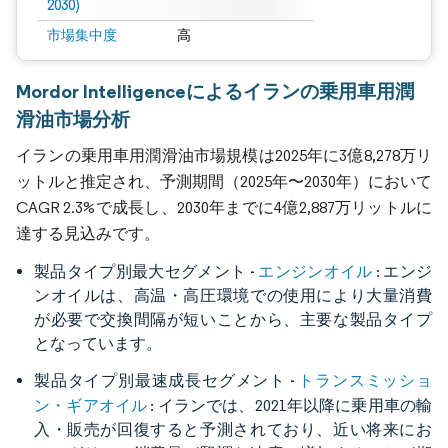
2030)
市場集中度
高
Mordor Intelligenceによるイランの乗用車用潤
滑油市場分析
イランの乗用車用潤滑油市場規模は2025年に3億8,278万リ
ットルと推定され、予測期間（2025年〜2030年）において
CAGR 2.3%で成長し、2030年までに4億2,887万リットルに
達する見込みです。
エンジンオイル
製品タイプ別最大セグメント -
: エンジ
ンオイルは、高温・高圧環境での使用により大量消費
が必要で交換間隔が短いことから、主要な製品タイプ
となっています。
トランスミッショ
製品タイプ別最速成長セグメント -
ン・ギアオイル
: イランでは、2021年以降に乗用車の輸
入・販売が回復すると予測されており、近い将来にお