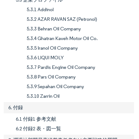
5.3.1 Addinol
5.3.2 AZAR RAVAN SAZ (Petronol)
5.3.3 Behran Oil Company
5.3.4 Ghatran Kaveh Motor Oil Co.
5.3.5 Iranol Oil Company
5.3.6 LIQUI MOLY
5.3.7 Pardis Engine Oil Company
5.3.8 Pars Oil Company
5.3.9 Sepahan Oil Company
5.3.10 Zarrin Oil
6. 付録
6.1 付録1 参考文献
6.2 付録2 表・図一覧