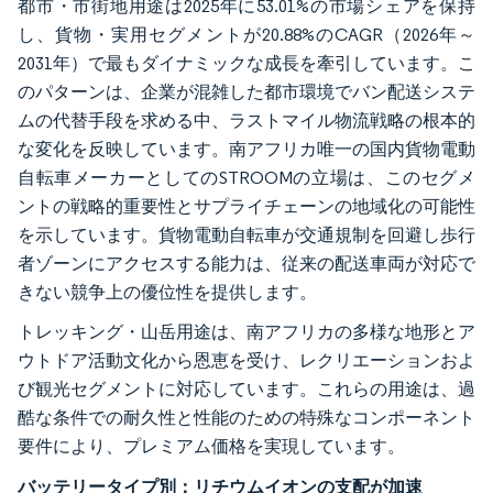
都市・市街地用途は2025年に53.01%の市場シェアを保持
し、貨物・実用セグメントが20.88%のCAGR（2026年～
2031年）で最もダイナミックな成長を牽引しています。こ
のパターンは、企業が混雑した都市環境でバン配送システ
ムの代替手段を求める中、ラストマイル物流戦略の根本的
な変化を反映しています。南アフリカ唯一の国内貨物電動
自転車メーカーとしてのSTROOMの立場は、このセグメ
ントの戦略的重要性とサプライチェーンの地域化の可能性
を示しています。貨物電動自転車が交通規制を回避し歩行
者ゾーンにアクセスする能力は、従来の配送車両が対応で
きない競争上の優位性を提供します。
トレッキング・山岳用途は、南アフリカの多様な地形とア
ウトドア活動文化から恩恵を受け、レクリエーションおよ
び観光セグメントに対応しています。これらの用途は、過
酷な条件での耐久性と性能のための特殊なコンポーネント
要件により、プレミアム価格を実現しています。
バッテリータイプ別：リチウムイオンの支配が加速