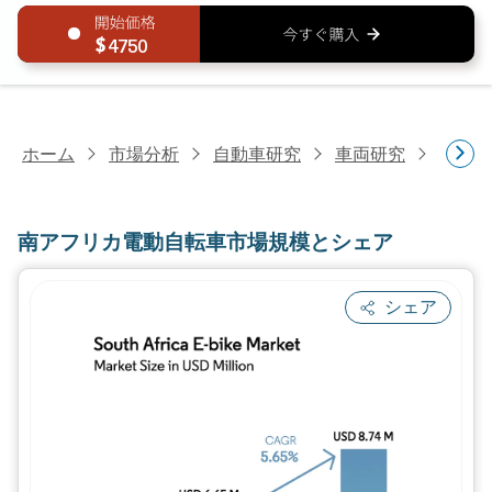
4750
ホーム
市場分析
自動車研究
車両研究
南アフ
南アフリカ電動自転車市場規模とシェア
シェア