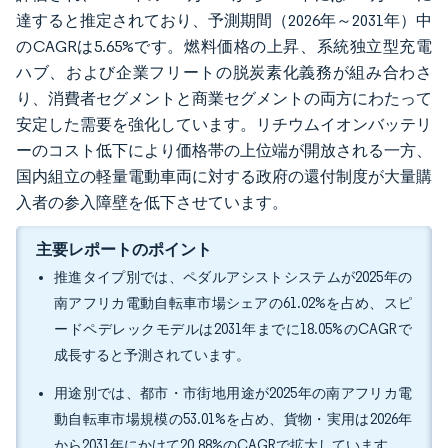
達すると推定されており、予測期間（2026年～2031年）中
のCAGRは5.65%です。燃料価格の上昇、系統独立型充電
ハブ、および企業フリートの脱炭素化義務が組み合わさ
り、消費者セグメントと商業セグメントの両方にわたって
安定した需要を強化しています。リチウムイオンバッテリ
ーのコスト低下により価格帯の上位端が開放される一方、
国内組立の軽量電動車両に対する政府の還付制度が大量購
入者の参入障壁を低下させています。
主要レポートのポイント
推進タイプ別では、ペダルアシストシステムが2025年の
南アフリカ電動自転車市場シェアの61.02%を占め、スピ
ードペデレックモデルは2031年までに18.05%のCAGRで
成長すると予測されています。
用途別では、都市・市街地用途が2025年の南アフリカ電
動自転車市場規模の53.01%を占め、貨物・実用は2026年
から2031年にかけて20.88%のCAGRで拡大しています。