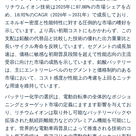
リチウムイオン技術は2025年に87.88%の市場シェアを占
め、18.92%のCAGR（2026年～2031年）で成長しており、
エネルギー密度と性能特性に対する圧倒的な市場の嗜好を
示しています。より高い初期コストにもかかわらず、この
支配は鉛酸の代替品と比較した技術の優れた出力重量比と
長いサイクル寿命を反映しています。セグメントの成長加
速は、価格に敏感な初期普及段階を超えて性能志向の主流
受容に向けた市場の成熟を示しています。鉛酸バッテリー
は、主にエントリーレベルのセグメントと価格制約のある
市場において、コスト感度が性能上の考慮を上回るニッチ
な用途を維持しています。
バッテリー化学の選択は、電動自転車の全体的なポジショ
ニングとターゲット市場の定義にますます影響を与えてお
り、リチウムイオンは取り外し可能なバッテリーパックや
拡張された航続距離能力などのプレミアム機能を可能にし
ます。世界的な電動車両普及によって推進される技術のコ