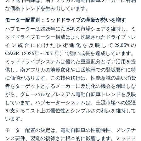
スト低下曲線は、南アフリカの電動自転車メーカーに有利
な価格トレンドを生み出しています。
モーター配置別：ミッドドライブの革新が勢いを増す
ハブモーターは2025年に71.64%の市場シェアを維持し、ミ
ッドドライブモーター構成はより洗練されたドライブトレ
イン統合に向けた技術進化を反映して22.05%の
CAGR（2026年～2031年）で強い成長を達成しています。
ミッドドライブシステムは優れた重量配分とギア活用を提
供し、南アフリカの地形変化や山岳地帯での登坂要件に特
に価値があります。この技術移行は、性能意識の高い消費
者をターゲットとするメーカーに差別化の機会を創出しな
がら、グローバルなプレミアム電動自転車トレンドを反映
しています。ハブモーターシステムは、主流市場への浸透
を支えるコスト上の優位性とシンプルさの利点を維持して
います。
モーター配置の決定は、電動自転車の性能特性、メンテナ
ンス要件、製造の複雑さに根本的に影響します。ミッドド