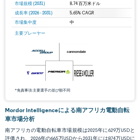
市場規模 (2031)
8.74 百万米ドル
成長率 (2026 - 2031)
5.65% CAGR
市場集中度
中
画像 © Mordor Intelligence。再利用にはCC BY 4.0の表示が必要です。
主要プレーヤー
*免責事項:主要選手の並び順不同
Mordor Intelligenceによる南アフリカ電動自転
車市場分析
南アフリカの電動自転車市場規模は2025年に629万USDと
評価され、2026年の665万USDから2031年には874万USDに