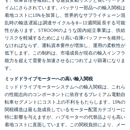
ず、在庫管理を複雑にする通貨変動リスクと長いリードタ
イムにさらされています。バッテリー部品への輸入関税は
着地コストに15%を加算し、世界的なサプライチェーン混
乱時の輸送遅延は調達サイクルを8～12週間延長する可能
性があります。STROOMのような国内組立事業は、供給
リスクを軽減するためにより高い在庫バッファーを維持し
なければならず、運転資本要件が増加し、運用の柔軟性が
低下します。この制約は、市場成長が現在の輸入インフラ
能力を超えて需要を加速させるにつれてより顕著になりま
す。
ミッドドライブモーターへの高い輸入関税
ミッドドライブモーターシステムへの輸入関税は、これら
の性能志向のコンポーネントに依存するプレミアム電動自
転車セグメントにコスト上の不利をもたらします。15%の
関税構造は最も急成長しているモーター配置カテゴリーに
特に影響を与えますが、ハブモーターの代替品よりも高い
着地コストに直面しています。この関税負担により、メー