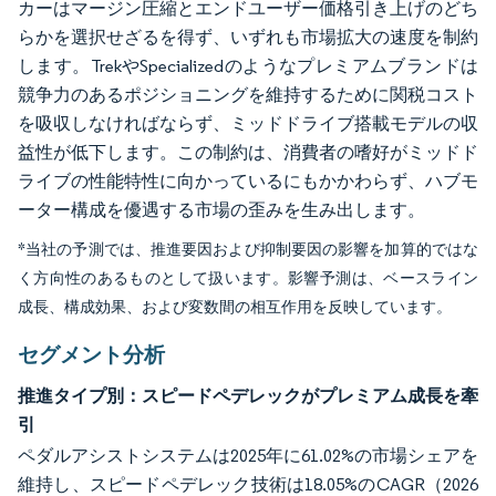
カーはマージン圧縮とエンドユーザー価格引き上げのどち
らかを選択せざるを得ず、いずれも市場拡大の速度を制約
します。TrekやSpecializedのようなプレミアムブランドは
競争力のあるポジショニングを維持するために関税コスト
を吸収しなければならず、ミッドドライブ搭載モデルの収
益性が低下します。この制約は、消費者の嗜好がミッドド
ライブの性能特性に向かっているにもかかわらず、ハブモ
ーター構成を優遇する市場の歪みを生み出します。
*当社の予測では、推進要因および抑制要因の影響を加算的ではな
く方向性のあるものとして扱います。影響予測は、ベースライン
成長、構成効果、および変数間の相互作用を反映しています。
セグメント分析
推進タイプ別：スピードペデレックがプレミアム成長を牽
引
ペダルアシストシステムは2025年に61.02%の市場シェアを
維持し、スピードペデレック技術は18.05%のCAGR（2026