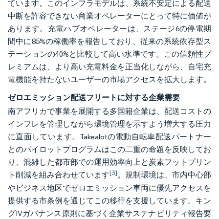
ています。このインフラモデルは、系統不安定による配送
中断を許容できない商業オペレーターにとって特に価値が
あります。充電ハブオペレーターは、ステージ6の停電期
間中に85%の稼働率を報告しており、従来の系統依存型ス
テーションの40%と比較して高い水準です。この信頼性プ
レミアムは、より高い充電料金を正当化しながら、自宅充
電機能を持たないユーザーの市場アクセスを拡大します。
ゼロエミッション配送フリートに対する企業需要
南アフリカで事業を展開する多国籍企業は、配送コストの
インフレを管理しながら環境管理を示すよう増大する圧力
に直面しています。Takealotの電動自転車配送パートナー
とのパイロットプログラムはこの二重の命題を反映してお
り、混雑した都市部での運用効率向上と炭素フットプリン
[3]
ト削減を組み合わせています
。規制環境は、市内中心部
やビジネス地区でゼロエミッション車両に優先アクセスを
提供する市条例を通じてこの移行を支援しています。キン
グIVガバナンス原則に基づく企業サステナビリティ報告要