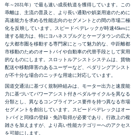
年～2031年）で最も速い成長軌道を獲得しています。この
乖離は、主流の普及と、より長い通勤や娯楽用途のために
高速能力を求める性能志向のセグメントとの間の市場二極
化を反映しています。スピードペデレックが時速45kmに
達する能力は、特にヨハネスブルグとケープタウンの広大
な大都市圏を移動する専門家にとって魅力的な、中距離都
市移動のためのオートバイや自動車の代替手段として実用
的なものにします。スロットルアシストシステムは、貨物
配送や移動障害のあるユーザーなど、ペダリングアシスト
が不十分な場合のニッチな用途に対応しています。
国道交通法に基づく規制枠組みは、モーター出力と速度能
力に基づいてパワーアシスト付きペダルサイクルを異なる
分類とし、異なるコンプライアンス要件を持つ異なる市場
セグメントを創出しています。スピードペデレックはオー
トバイと同様の登録・免許取得が必要であり、行政上の複
雑さを加えますが、より高い性能カテゴリーへのアクセス
を可能にします。