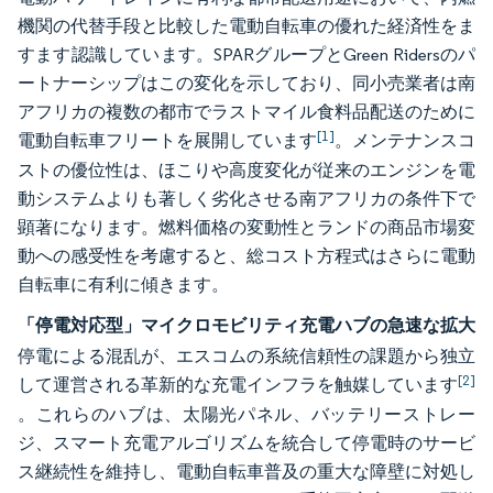
機関の代替手段と比較した電動自転車の優れた経済性をま
すます認識しています。SPARグループとGreen Ridersのパ
ートナーシップはこの変化を示しており、同小売業者は南
アフリカの複数の都市でラストマイル食料品配送のために
[1]
電動自転車フリートを展開しています
。メンテナンスコ
ストの優位性は、ほこりや高度変化が従来のエンジンを電
動システムよりも著しく劣化させる南アフリカの条件下で
顕著になります。燃料価格の変動性とランドの商品市場変
動への感受性を考慮すると、総コスト方程式はさらに電動
自転車に有利に傾きます。
「停電対応型」マイクロモビリティ充電ハブの急速な拡大
停電による混乱が、エスコムの系統信頼性の課題から独立
[2]
して運営される革新的な充電インフラを触媒しています
。これらのハブは、太陽光パネル、バッテリーストレー
ジ、スマート充電アルゴリズムを統合して停電時のサービ
ス継続性を維持し、電動自転車普及の重大な障壁に対処し