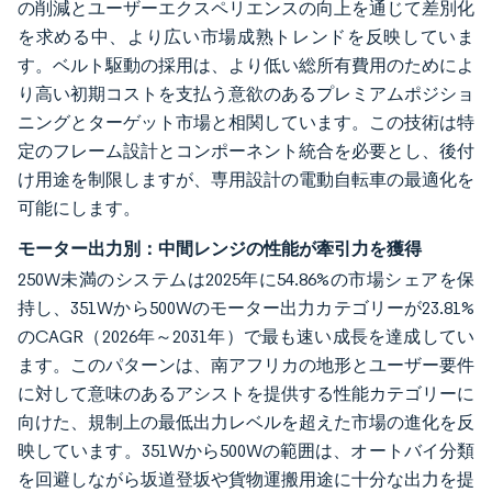
の削減とユーザーエクスペリエンスの向上を通じて差別化
を求める中、より広い市場成熟トレンドを反映していま
す。ベルト駆動の採用は、より低い総所有費用のためによ
り高い初期コストを支払う意欲のあるプレミアムポジショ
ニングとターゲット市場と相関しています。この技術は特
定のフレーム設計とコンポーネント統合を必要とし、後付
け用途を制限しますが、専用設計の電動自転車の最適化を
可能にします。
モーター出力別：中間レンジの性能が牽引力を獲得
250W未満のシステムは2025年に54.86%の市場シェアを保
持し、351Wから500Wのモーター出力カテゴリーが23.81%
のCAGR（2026年～2031年）で最も速い成長を達成してい
ます。このパターンは、南アフリカの地形とユーザー要件
に対して意味のあるアシストを提供する性能カテゴリーに
向けた、規制上の最低出力レベルを超えた市場の進化を反
映しています。351Wから500Wの範囲は、オートバイ分類
を回避しながら坂道登坂や貨物運搬用途に十分な出力を提