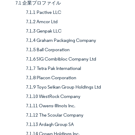
7.1 企業プロファイル
7.1.1 Pactive LLC
7.1.2 Amcor Ltd
7.1.3 Genpak LLC
7.1.4 Graham Packaging Company
7.1.5 Ball Corporation
7.1.6 SIG Combibloc Company Ltd
7.1.7 Tetra Pak International
7.1.8 Placon Corporation
7.1.9 Toyo Seikan Group Holdings Ltd
7.1.10 WestRock Company
7.1.11 Owens-Illinois Inc.
7.1.12 The Scoular Company
7.1.13 Ardagh Group SA
7.1.14 Crown Holdings Inc.