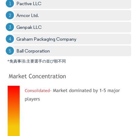
Pactive LLC
Amcor Ltd.
Genpak LLC
Graham Packaging Company
Ball Corporation
*免責事項:主要選手の並び順不同