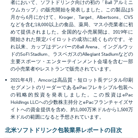
者において、ソフトドリンク向けの初の「Ball アルミニ
ウムカップ」の販売開始を発表しました。この製品は5
月から6月にかけて、Kroger、Target、Albertsons、CVS
などを含む18,000以上の食品、薬局、マス小売業者に初
めて提供されました。全国的な小売展開は、2019年に
開始された限定パイロットの成功に続くものです。そ
れ以来、カップはデンバーのBall Arena、イングルウッ
ドのSoFi Stadium、ラスベガスのAllegiant Stadiumなどの
主要スポーツ・エンターテインメント会場を含む一部
の小売業者やレストランで販売されています。
2021年4月、Amcorは高品質・短ロット長デジタル印刷
セグメントのリーダーであるePacフレキシブル包装へ
の戦略的投資を発表しました。この投資はePac
Holdings LLCへの少数株主持分とePacフランチャイズサ
イトへの資金提供を含め、約1,000万米ドルから1,500万
米ドルの範囲になると予想されています。
北米ソフトドリンク包装業界レポートの目次