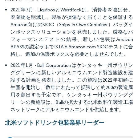
2021年7月 - LiquiboxとWestRockは、消費者を喜ばせ、
廃棄物を削減し、製品が損傷なく届くことを保証する
Amazon向けのSIOC（Ships In Own Container）バッグイ
ンボックスソリューションを発売しました。厳格なパ
フォーマンステストの結果、新しい包装はAmazon
APASSの認定ラボでISTA 6-Amazon.com-SIOCテストに合
格し、追加の保護ボックスを必要としませんでした。
2021年1月 - Ball Corporationはケンタッキー州ボウリン
ググリーンに新しいアルミニウムエンド製造施設を建
設する計画を発表しました。この施設は2022年初頭に
生産を開始し、数年にわたって拡張して約200の製造雇
用を創出する予定です。ケンタッキー州ボウリンググ
リーンの新施設は、Ballの拡大する北米飲料缶製造工場
ネットワークにアルミニウムエンドを供給します。
北米ソフトドリンク包装業界リーダー