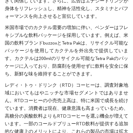
きく関係しています。さらに、広告はエナジードリンクが
身体をリフレッシュし、精神を活性化し、スタミナとパフ
ォーマンスを向上させると宣伝しています。
米国市場でのカクテル需要の増加に伴い、ベンダーはフレ
キシブルな飲料パッケージを採用しています。例えば、米
国の飲料ブランドbuzzoxとTetra Pakは、リサイクル可能な
パッケージを使用してカクテルを外出先で提供していま
す。カクテルは200mlのリサイクル可能なTetra Pakのパッ
ケージに入っており、防腐剤を使用せずに飲料を安全に保
ち、新鮮な味を維持することができます。
レディ・トゥ・ドリンク（RTD）コーヒーは、調査対象地
域においてもはやニッチな市場セグメントではありませ
ん。RTDコーヒーの小売売上高は、特に米国で成長を続け
ています。消費者は現在、健康意識も高まっているため、
高糖分の炭酸飲料よりもRTDコーヒーを選ぶ機会が増えて
います。一部のコールドブリューRTD飲料が提供する追加
的な健康上のメリットにより、これらの製品の市場は拡大