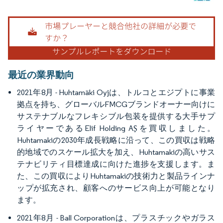
画像 © Mordor Intelligence。再利用にはCC BY 4.0の表示が必要です。
最近の業界動向
2021年8月 - Huhtamäki Oyjは、トルコとエジプトに事業
拠点を持ち、グローバルFMCGブランドオーナー向けに
サステナブルなフレキシブル包装を提供する大手サプ
ライヤーであるElif Holding AŞを買収しました。
Huhtamakiの2030年成長戦略に沿って、この買収は戦略
的地域でのスケール拡大を加え、Huhtamakiの高いサス
テナビリティ目標達成に向けた進捗を支援します。ま
た、この買収によりHuhtamakiの技術力と製品ラインナ
ップが拡充され、顧客へのサービス向上が可能となり
ます。
2021年8月 - Ball Corporationは、プラスチックやガラス