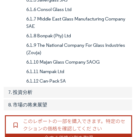
6.1.6 Consol Glass Ltd
6.1.7 Middle East Glass Manufacturing Company
SAE
6.1.8 Bonpak (Pty) Ltd
6.1.9 The National Company For Glass Industries
(Zouja)
6.1.10 Majan Glass Company SAOG
6.1.11 Nampak Ltd
6.1.12 Can-Pack SA
7. 投資分析
8. 市場の将来展望