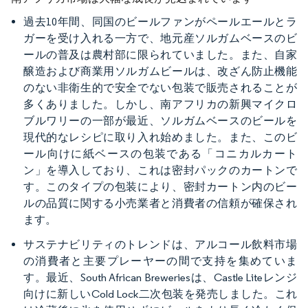
過去10年間、同国のビールファンがペールエールとラ
ガーを受け入れる一方で、地元産ソルガムベースのビ
ールの普及は農村部に限られていました。また、自家
醸造および商業用ソルガムビールは、改ざん防止機能
のない非衛生的で安全でない包装で販売されることが
多くありました。しかし、南アフリカの新興マイクロ
ブルワリーの一部が最近、ソルガムベースのビールを
現代的なレシピに取り入れ始めました。また、このビ
ール向けに紙ベースの包装である「コニカルカート
ン」を導入しており、これは密封パックのカートンで
す。このタイプの包装により、密封カートン内のビー
ルの品質に関する小売業者と消費者の信頼が確保され
ます。
サステナビリティのトレンドは、アルコール飲料市場
の消費者と主要プレーヤーの間で支持を集めていま
す。最近、South African Breweriesは、Castle Liteレンジ
向けに新しいCold Lock二次包装を発売しました。これ