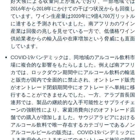
好天候による収量向上が進んでおり、一部地域では
2016年から2018年にかけての干ばつ状況からも回復し
ています。ワイン生産量は2020年に9億4,700万リットル
に達すると予測されていました。南アフリカのワイン
産業は回復の兆しを見せている一方で、低価格ワイン
供給業者からの輸入品や在庫増加という脅威にも直面
しています。
COVID-19パンデミックは、同地域のアルコール飲料市
場に複合的な影響をもたらしました。例えば南アフリ
カでは、ロックダウン期間中にアルコール飲料の輸送
と販売が国内で全面的に禁止され、オントレード販売
がオントレード閉鎖期間中にオフトレードへ単純に移
行することができませんでした。一方、アラブ首長国
連邦では、製品の継続的な入手可能性とサプライチェ
ーンの強靭性により、家庭消費向けのオフトレード店
舗での購入が増加しました。サウジアラビアにおける
アルコール飲料で唯一存在するカテゴリーであるノン
アルコールビールの販売は、COVID-19パンデミックに
よる政府命令によるすべてのオントレード施設の閉鎖