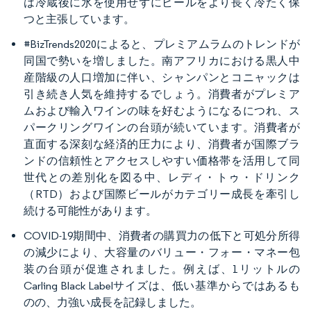
は冷蔵後に氷を使用せずにビールをより長く冷たく保
つと主張しています。
#BizTrends2020によると、プレミアムラムのトレンドが
同国で勢いを増しました。南アフリカにおける黒人中
産階級の人口増加に伴い、シャンパンとコニャックは
引き続き人気を維持するでしょう。消費者がプレミア
ムおよび輸入ワインの味を好むようになるにつれ、ス
パークリングワインの台頭が続いています。消費者が
直面する深刻な経済的圧力により、消費者が国際ブラ
ンドの信頼性とアクセスしやすい価格帯を活用して同
世代との差別化を図る中、レディ・トゥ・ドリンク
（RTD）および国際ビールがカテゴリー成長を牽引し
続ける可能性があります。
COVID-19期間中、消費者の購買力の低下と可処分所得
の減少により、大容量のバリュー・フォー・マネー包
装の台頭が促進されました。例えば、1リットルの
Carling Black Labelサイズは、低い基準からではあるも
のの、力強い成長を記録しました。