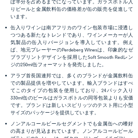
ぼ半分を占めるまでになっています。ガラスボトル入
りビールと金属飲料缶の価格差が缶の販売を促進して
います。
缶入りワインは南アフリカのワイン包装市場に浸透し
つつある新たなトレンドであり、ワインメーカーが人
気製品の缶入りバージョンを導入しています。例え
ば、地元プレーヤーのPerdeberg Winesは、印象的なゼ
ブラプリントデザインを採用したSoft Smooth Redレン
ジの250ml缶フォーマットを発売しました。
アラブ首長国連邦では、多くのブランドが金属飲料缶
での製品提供を増やしています。輸入ブランドはすべ
てこのタイプの包装を使用しており、24パック入り
330ml缶のビールはガラスボトルの同等包装よりも安価
です。ブランドは新しいスピリッツのテスト用に小型
サイズのパッケージを提供しています。
ノンアルコールビールセグメントでも金属缶への嗜好
の高まりが見込まれています。ノンアルコールビール