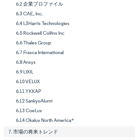
6.2 企業プロファイル
6.3 CAE, Inc.
6.4 L3Harris Technologies
6.5 Rockwell Collins Inc
6.6 Thales Group
6.7 Frasca International
6.8 Ansys
6.9 LIXIL
6.10 VELUX
6.11 YKKAP
6.12 SankyoAlumi
6.13 CoeLux
6.14 Okalux North America*
7. 市場の将来トレンド