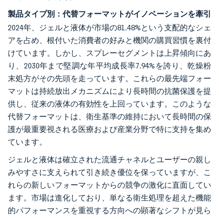
製品タイプ別：代替フォーマットがイノベーションを牽引
2024年、ジェルと液体が市場の81.48%という支配的なシェ
アを占め、根付いた消費者の好みと機関の購買習慣を裏付
けています。しかし、スプレーセグメントは上昇傾向にあ
り、2030年まで堅調な年平均成長率7.94%を誇り、乾燥粉
末処方がその先頭を走っています。これらの最先端フォー
マットは持続放出メカニズムにより長時間の抗菌保護を提
供し、従来の液体の有効性を上回っています。このような
代替フォーマットは、衛生基準の維持において長時間の保
護が最重要視される医療および産業分野で特に支持を集め
ています。
ジェルと液体は確立された流通チャネルとユーザーの親し
みやすさに支えられて引き続き優位を保っていますが、こ
れらの新しいフォーマットからの競争の激化に直面してい
ます。市場は進化しており、単なる衛生処理を超えた機能
的パフォーマンスを重視する方向への顕著なシフトが見ら