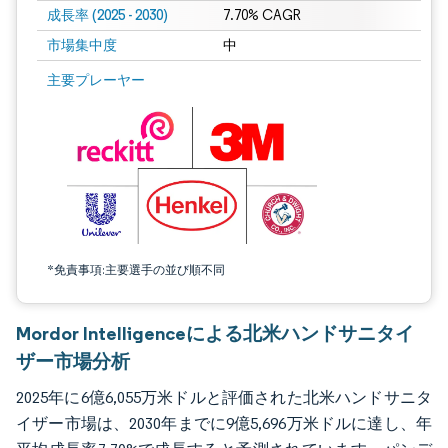
成長率 (2025 - 2030)
7.70% CAGR
市場集中度
中
画像 © Mordor Intelligence。再利用にはCC BY 4.0の表示が必要です。
主要プレーヤー
*免責事項:主要選手の並び順不同
Mordor Intelligenceによる北米ハンドサニタイ
ザー市場分析
2025年に6億6,055万米ドルと評価された北米ハンドサニタ
イザー市場は、2030年までに9億5,696万米ドルに達し、年