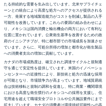
たる持続的な需要を生み出しています。北米サプライチェ
ーンとの統合により高度な処方へのアクセスが提供される
一方、発展する地域製造能力がコストを削減し製品の入手
可能性を改善しています。これらの要因の組み合わせによ
り、メキシコは国内消費と輸出機会の両方において有利な
位置に置かれています。公衆衛生基準を改善するための政
府のイニシアチブが、特に都市部での市場成長を加速させ
ています。さらに、可処分所得の増加と都市化が衛生製品
への消費者支出の増加に貢献しています。
カナダの市場成熟度は、確立された調達サイクルと規制遵
守を通じて安定性を提供しています。米国のイノベーショ
ンセンターへの近接性により、新技術と処方の迅速な採用
が可能となり、市場競争力が高まっています。地域貿易統
合は技術移転と規制の調和を促進し、特に商業・機関環境
における高度な衛生慣行のメキシコへの採用を支援し、住
宅用途を超えて職場安全プロトコルや公共施設要件にまで
拡大しています。カナダの消費者は環境持続可能性への高