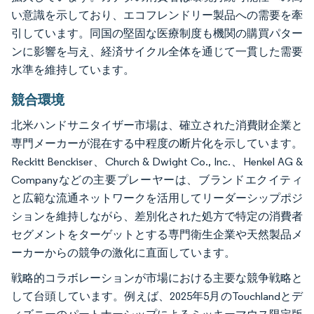
い意識を示しており、エコフレンドリー製品への需要を牽
引しています。同国の堅固な医療制度も機関の購買パター
ンに影響を与え、経済サイクル全体を通じて一貫した需要
水準を維持しています。
競合環境
北米ハンドサニタイザー市場は、確立された消費財企業と
専門メーカーが混在する中程度の断片化を示しています。
Reckitt Benckiser、Church & Dwight Co., Inc.、Henkel AG &
Companyなどの主要プレーヤーは、ブランドエクイティ
と広範な流通ネットワークを活用してリーダーシップポジ
ションを維持しながら、差別化された処方で特定の消費者
セグメントをターゲットとする専門衛生企業や天然製品メ
ーカーからの競争の激化に直面しています。
戦略的コラボレーションが市場における主要な競争戦略と
して台頭しています。例えば、2025年5月のTouchlandとデ