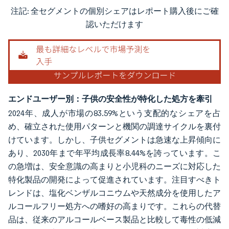
注記: 全セグメントの個別シェアはレポート購入後にご確
画像 © Mordor Intelligence。再利用にはCC BY 4.0の表示が必要です。
認いただけます
エンドユーザー別：子供の安全性が特化した処方を牽引
2024年、成人が市場の83.59%という支配的なシェアを占
め、確立された使用パターンと機関の調達サイクルを裏付
けています。しかし、子供セグメントは急速な上昇傾向に
あり、2030年まで年平均成長率8.44%を誇っています。こ
の急増は、安全意識の高まりと小児科のニーズに対応した
特化製品の開発によって促進されています。注目すべきト
レンドは、塩化ベンザルコニウムや天然成分を使用したア
ルコールフリー処方への嗜好の高まりです。これらの代替
品は、従来のアルコールベース製品と比較して毒性の低減