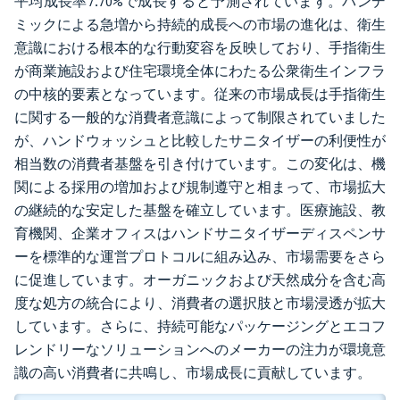
平均成長率7.70%で成長すると予測されています。パンデ
ミックによる急増から持続的成長への市場の進化は、衛生
意識における根本的な行動変容を反映しており、手指衛生
が商業施設および住宅環境全体にわたる公衆衛生インフラ
の中核的要素となっています。従来の市場成長は手指衛生
に関する一般的な消費者意識によって制限されていました
が、ハンドウォッシュと比較したサニタイザーの利便性が
相当数の消費者基盤を引き付けています。この変化は、機
関による採用の増加および規制遵守と相まって、市場拡大
の継続的な安定した基盤を確立しています。医療施設、教
育機関、企業オフィスはハンドサニタイザーディスペンサ
ーを標準的な運営プロトコルに組み込み、市場需要をさら
に促進しています。オーガニックおよび天然成分を含む高
度な処方の統合により、消費者の選択肢と市場浸透が拡大
しています。さらに、持続可能なパッケージングとエコフ
レンドリーなソリューションへのメーカーの注力が環境意
識の高い消費者に共鳴し、市場成長に貢献しています。