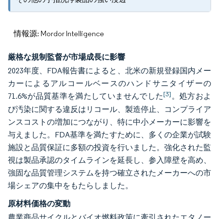
情報源: Mordor Intelligence
厳格な規制監督が市場成長に影響
2023年度、FDA報告書によると、北米の新規登録国内メー
カーによるアルコールベースのハンドサニタイザーの
[3]
71.6%が品質基準を満たしていませんでした
。処方およ
び汚染に関する違反はリコール、製造停止、コンプライア
ンスコストの増加につながり、特に中小メーカーに影響を
与えました。FDA基準を満たすために、多くの企業が試験
施設と品質保証に多額の投資を行いました。強化された監
視は製品承認のタイムラインを延長し、参入障壁を高め、
強固な品質管理システムを持つ確立されたメーカーへの市
場シェアの集中をもたらしました。
原材料価格の変動
農業商品サイクルとバイオ燃料政策に牽引されたエタノー