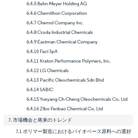
6.4.5 Behn-Meyer Holding AG
6.4.6 Chemithon Corporation
6.4.7 Chemol Company Inc.
6.4.8 Croda Industrial Chemicals
6.4.9 Eastman Chemical Company
6.4.10 Faci SpA
6.4.11 Kraton Performance Polymers, Inc.
6.4.12 LG Chemicals
6.4.13 Pacific Oleochemicals Sdn Bhd
6.4.14 SABIC
6.4.15 Yueyang Ch-Cheng Oleochemicals Co. Ltd
6.4.16 Zibo Fenbao Chemical Co. Ltd
7. 市場機会と将来のトレンド
7.1 ポリマー製造におけるバイオベース原料への選好