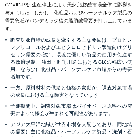
COVID-19は生産停止により天然脂肪酸市場全体に影響を
与えました。しかし、化粧品およびパーソナルケア製品の
需要急増がパンデミック後の脂肪酸需要を押し上げていま
す。
調査対象市場の成長を牽引する主な要因は、プロピレ
ングリコールおよびエピクロロヒドリン製造向けグリ
セリン需要の増加、環境に優しい製品の使用を促進す
る政府規制、油田・掘削用途におけるC18の幅広い使
用、ならびに化粧品・パーソナルケア市場からの需要
増加です。
一方、原料材料の供給と価格の変動が、調査対象市場
の成長における主な障害となっています。
予測期間中、調査対象市場はバイオベース原料への需
要によって機会が生まれる可能性があります。
アジア太平洋地域が世界市場を支配しており、同地域
の需要は主に化粧品・パーソナルケア製品・洗剤・石