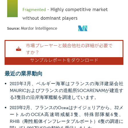
画像 © Mordor Intelligence。再利用にはCC BY 4.0の表示が必要です。
最近の業界動向
2023年3月、ベルギー海軍はフランスの海洋建築会社
MAURICおよびフランスの造船所SOCARENAMが建造す
る3隻目の沿岸海軍艦艇を調達しています。
2023年2月、フランスのOceaはナイジェリアから、32メ
ートルのOCEA高速哨戒艇3隻、特殊部隊艇6隻、
RHIB（剛性船体インフレータブルボート）6隻の調達に