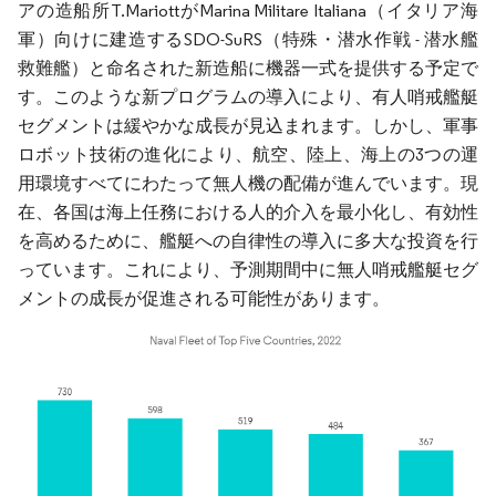
アの造船所T.MariottがMarina Militare Italiana（イタリア海
軍）向けに建造するSDO-SuRS（特殊・潜水作戦 - 潜水艦
救難艦）と命名された新造船に機器一式を提供する予定で
す。このような新プログラムの導入により、有人哨戒艦艇
セグメントは緩やかな成長が見込まれます。しかし、軍事
ロボット技術の進化により、航空、陸上、海上の3つの運
用環境すべてにわたって無人機の配備が進んでいます。現
在、各国は海上任務における人的介入を最小化し、有効性
を高めるために、艦艇への自律性の導入に多大な投資を行
っています。これにより、予測期間中に無人哨戒艦艇セグ
メントの成長が促進される可能性があります。