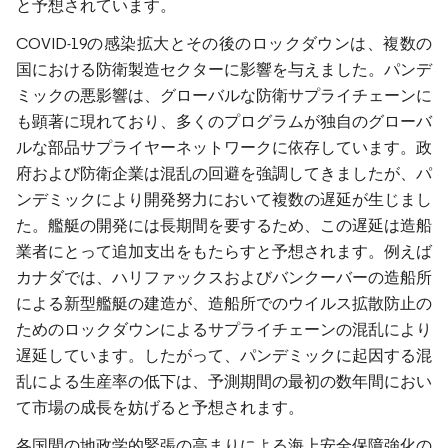
と予想されています。
COVID-19の感染拡大とその後のロックダウンは、複数の
国における防衛製造セクターに影響を与えました。パンデ
ミックの悪影響は、グローバルな防衛サプライチェーンに
も顕著に現れており、多くのプログラムが独自のグローバ
ルな部品サプライヤーネットワークに依存しています。政
府および防衛企業は混乱の回避を強調してきましたが、パ
ンデミックにより開発努力において複数の遅延が生じまし
た。艦艇の開発には長期間を要するため、この遅延は造船
業者にとって追加支出をもたらすと予想されます。例えば
カナダでは、ハリファックスおよびバンクーバーの造船所
による新型艦艇の建造が、造船所でのウイルス拡散防止の
ためのロックダウンによるサプライチェーンの混乱により
遅延しています。したがって、パンデミックに起因する混
乱による生産率の低下は、予測期間の最初の数年間におい
て市場の成長を妨げると予想されます。
各国間の地政学的緊張の高まりによる海上安全保障強化の