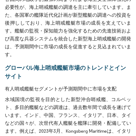
必要性が、海上哨戒艦艇の調達を主に牽引しています。ま
た、各国軍の艦隊近代化計画が新型艦艇の調達への投資を
後押ししており、海上哨戒艦艇市場の成長を支えていま
す。艦艇の監視・探知能力を強化するための先進技術およ
び高度な兵器システムを統合した新型海上哨戒艦艇の開発
は、予測期間中に市場の成長を促進すると見込まれていま
す。
グローバル海上哨戒艦艇市場のトレンドとイン
サイト
有人哨戒艦艇セグメントが予測期間中に市場を支配
水域国境の監視を目的とした新型沖合哨戒艦、コルベッ
ト、多目的艦艇などの調達は、過去数年間で成長を遂げて
います。インド、中国、フランス、イタリア、日本、タイ
などの国々が、次世代有人艦艇を艦隊に開発・配備してい
ます。例えば、2023年3月、Kongsberg Maritimeは、イタリ