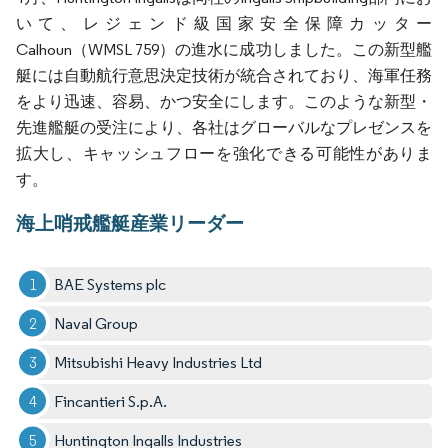
いて、レジェンド級国家安全保障カッター
Calhoun（WMSL 759）の進水に成功しました。この新型艦
艇には自動航行意思決定技術が統合されており、海軍任務
をより迅速、容易、かつ安全にします。このような新型・
先進艦艇の受注により、各社はグローバルなプレゼンスを
拡大し、キャッシュフローを強化できる可能性がありま
す。
海上哨戒艦艇産業リーダー
BAE Systems plc
Naval Group
Mitsubishi Heavy Industries Ltd
Fincantieri S.p.A.
Huntington Ingalls Industries