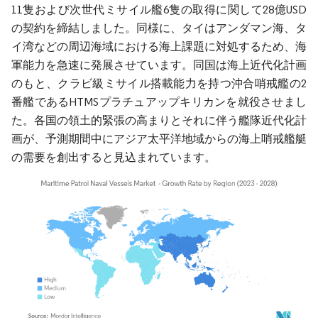
11隻および次世代ミサイル艦6隻の取得に関して28億USD
の契約を締結しました。同様に、タイはアンダマン海、タ
イ湾などの周辺海域における海上課題に対処するため、海
軍能力を急速に発展させています。同国は海上近代化計画
のもと、クラビ級ミサイル搭載能力を持つ沖合哨戒艦の2
番艦であるHTMSプラチュアップキリカンを就役させまし
た。各国の領土的緊張の高まりとそれに伴う艦隊近代化計
画が、予測期間中にアジア太平洋地域からの海上哨戒艦艇
の需要を創出すると見込まれています。