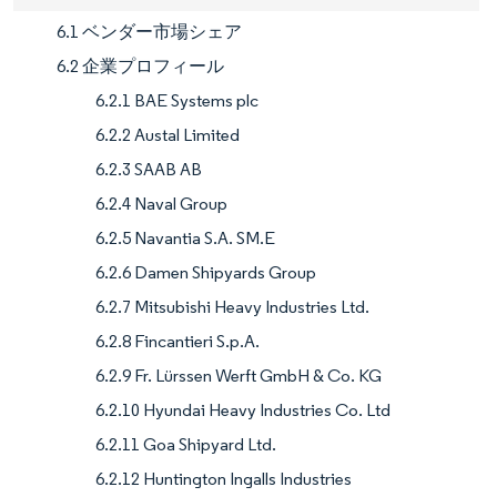
6.1 ベンダー市場シェア
6.2 企業プロフィール
6.2.1 BAE Systems plc
6.2.2 Austal Limited
6.2.3 SAAB AB
6.2.4 Naval Group
6.2.5 Navantia S.A. SM.E
6.2.6 Damen Shipyards Group
6.2.7 Mitsubishi Heavy Industries Ltd.
6.2.8 Fincantieri S.p.A.
6.2.9 Fr. Lürssen Werft GmbH & Co. KG
6.2.10 Hyundai Heavy Industries Co. Ltd
6.2.11 Goa Shipyard Ltd.
6.2.12 Huntington Ingalls Industries