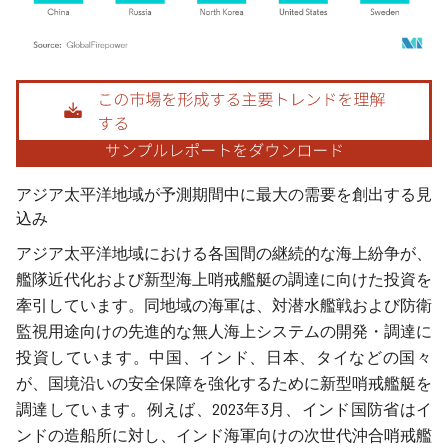
画像 © Mordor Intelligence。再利用にはCC BY 4.0の表示が必要です。
アジア太平洋地域が予測期間中に最大の需要を創出する見
込み
アジア太平洋地域における各国間の継続的な海上紛争が、
艦隊近代化および新型海上哨戒艦艇の調達に向けた投資を
牽引しています。同地域の海軍は、対潜水艦戦および防衛
監視用途向けの先進的な無人海上システムの開発・調達に
投資しています。中国、インド、日本、タイなどの国々
が、国境沿いの安全保障を強化するために新型哨戒艦艇を
調達しています。例えば、2023年3月、インド国防省はイ
ンドの造船所に対し、インド海軍向けの次世代沖合哨戒艦