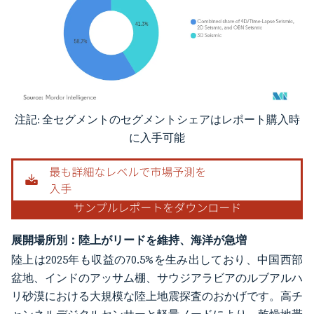
注記: 全セグメントのセグメントシェアはレポート購入時
画像 © Mordor Intelligence。再利用にはCC BY 4.0の表示が必要です。
に入手可能
展開場所別：陸上がリードを維持、海洋が急増
陸上は2025年も収益の70.5%を生み出しており、中国西部
盆地、インドのアッサム棚、サウジアラビアのルブアルハ
リ砂漠における大規模な陸上地震探査のおかげです。高チ