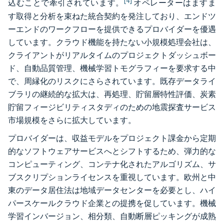
[4]
込むことで牽引されています。
オペレーターはますま
す取得と分析を束ねた統合契約を発注しており、エンドツ
ーエンドのワークフローを提供できるプロバイダーを優遇
しています。クラウド機能を持たない小規模処理会社は、
クライアントがリアルタイムのプロジェクトダッシュボー
ド、自動品質管理、機械学習トモグラフィーを要求する中
で、周縁化のリスクにさらされています。既存データライ
ブラリの継続的な拡大は、再処理、貯留層特性評価、炭素
貯留フィージビリティスタディのための地震探査サービス
市場規模をさらに拡大しています。
プロバイダーは、収益モデルをプロジェクト課金から定期
的なソフトウェアサービスへとシフトするため、弾力的な
コンピューティング、コンテナ化されたアルゴリズム、サ
ブスクリプションライセンスを重視しています。欧州と中
東のデータ居住法は地域データセンターを必要とし、ハイ
パースケールクラウド企業との提携を促しています。機械
学習インバージョン、相分類、自動断層ピッキングが成熟