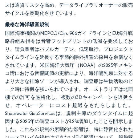
スは通貨リスクを高め、データライブラリオーナーの販売
サイクルを長期化させています。
厳格な海洋騒音規制
国際海事機関のMEPC.1/Circ.906ガイドラインとEU海洋戦
略枠組み指令は音響フットプリントの低減を要求してお
り、請負業者はバブルカーテン、低速航行、プロジェクト
タイムラインを延長する季節的除外措置の採用を余儀なく
されています。米国海洋大気庁（NOAA）の2025年メキシ
コ湾における音響閾値の更新により、海洋哺乳類に対する
より大きな排除ゾーンが導入され、調査船は生物活動のピ
ーク時に待機を強いられています。オーストラリアは北西
棚での許可を厳格化し、複数の3Dキャンペーンを遅延さ
せ、オペレーターにコスト超過をもたらしました。
Shearwater GeoServicesは、規制主導のダウンタイムに起
因する2025年の調査コストが12%増加したことを開示しま
した。これらの規制の累積的な影響は、特に静音化された
ソースアレイを後付けできない旧式艦隊において、船舶稼