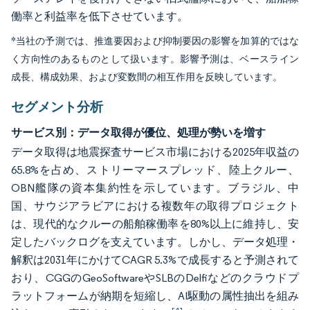
働率と利益率を低下させています。
*当社の予測では、推進要因および抑制要因の影響を加算的ではな
く方向性のあるものとして扱います。影響予測は、ベースライン
成長、構成効果、および変数間の相互作用を反映しています。
セグメント分析
サービス別：データ取得が優位、処理が勢いを増す
データ取得は地震探査サービス市場における2025年収益の
65.8%を占め、ストリーマースプレッド、陸上クルー、
OBN艦隊の資本集約性を示しています。ブラジル、中
国、サウジアラビアにおける複数年の取得プロジェクト
は、現代的なクルーの船舶稼働率を80%以上に維持し、安
定したバックログを支えています。しかし、データ処理・
解釈は2031年にかけてCAGR 5.3%で成長すると予測されて
おり、CGGのGeoSoftwareやSLBのDelfiなどのクラウドプ
ラットフォームが納期を短縮し、AI駆動の属性抽出を組み