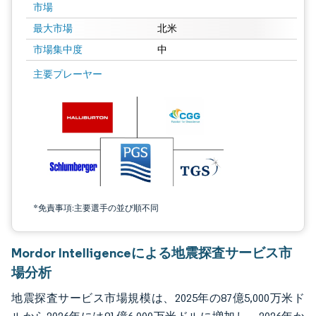
市場
最大市場
北米
市場集中度
中
画像 © Mordor Intelligence。再利用にはCC BY 4.0の表示が必要です。
主要プレーヤー
*免責事項:主要選手の並び順不同
Mordor Intelligenceによる地震探査サービス市
場分析
地震探査サービス市場規模は、2025年の87億5,000万米ド