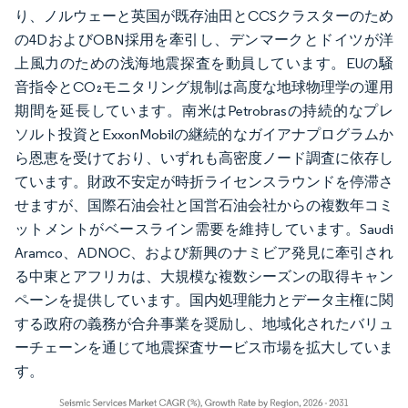
り、ノルウェーと英国が既存油田とCCSクラスターのため
の4DおよびOBN採用を牽引し、デンマークとドイツが洋
上風力のための浅海地震探査を動員しています。EUの騒
音指令とCO₂モニタリング規制は高度な地球物理学の運用
期間を延長しています。南米はPetrobrasの持続的なプレ
ソルト投資とExxonMobilの継続的なガイアナプログラムか
ら恩恵を受けており、いずれも高密度ノード調査に依存し
ています。財政不安定が時折ライセンスラウンドを停滞さ
せますが、国際石油会社と国営石油会社からの複数年コミ
ットメントがベースライン需要を維持しています。Saudi
Aramco、ADNOC、および新興のナミビア発見に牽引され
る中東とアフリカは、大規模な複数シーズンの取得キャン
ペーンを提供しています。国内処理能力とデータ主権に関
する政府の義務が合弁事業を奨励し、地域化されたバリュ
ーチェーンを通じて地震探査サービス市場を拡大していま
す。