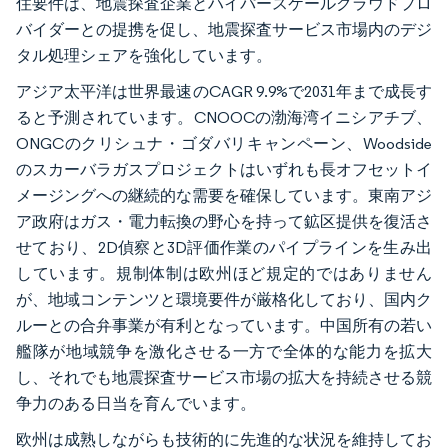
住要件は、地震探査企業とハイパースケールクラウドプロ
バイダーとの提携を促し、地震探査サービス市場内のデジ
タル処理シェアを強化しています。
アジア太平洋は世界最速のCAGR 9.9%で2031年まで成長す
ると予測されています。CNOOCの渤海湾イニシアチブ、
ONGCのクリシュナ・ゴダバリキャンペーン、Woodside
のスカーバラガスプロジェクトはいずれも長オフセットイ
メージングへの継続的な需要を確保しています。東南アジ
ア政府はガス・電力転換の野心を持って鉱区提供を復活さ
せており、2D偵察と3D評価作業のパイプラインを生み出
しています。規制体制は欧州ほど規定的ではありません
が、地域コンテンツと環境要件が厳格化しており、国内ク
ルーとの合弁事業が有利となっています。中国所有の若い
艦隊が地域競争を激化させる一方で全体的な能力を拡大
し、それでも地震探査サービス市場の拡大を持続させる競
争力のある日当を育んでいます。
欧州は成熟しながらも技術的に先進的な状況を維持してお