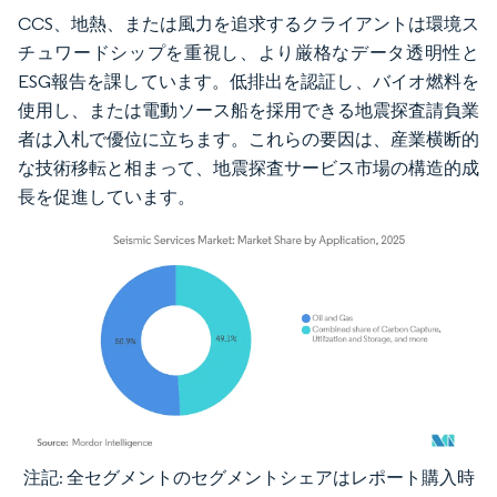
CCS、地熱、または風力を追求するクライアントは環境ス
チュワードシップを重視し、より厳格なデータ透明性と
ESG報告を課しています。低排出を認証し、バイオ燃料を
使用し、または電動ソース船を採用できる地震探査請負業
者は入札で優位に立ちます。これらの要因は、産業横断的
な技術移転と相まって、地震探査サービス市場の構造的成
長を促進しています。
注記: 全セグメントのセグメントシェアはレポート購入時
画像 © Mordor Intelligence。再利用にはCC BY 4.0の表示が必要です。