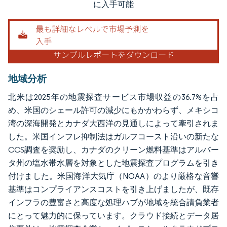
に入手可能
地域分析
北米は2025年の地震探査サービス市場収益の36.7%を占
め、米国のシェール許可の減少にもかかわらず、メキシコ
湾の深海開発とカナダ大西洋の見通しによって牽引されま
した。米国インフレ抑制法はガルフコースト沿いの新たな
CCS調査を奨励し、カナダのクリーン燃料基準はアルバー
タ州の塩水帯水層を対象とした地震探査プログラムを引き
付けました。米国海洋大気庁（NOAA）のより厳格な音響
基準はコンプライアンスコストを引き上げましたが、既存
インフラの豊富さと高度な処理ハブが地域を統合請負業者
にとって魅力的に保っています。クラウド接続とデータ居