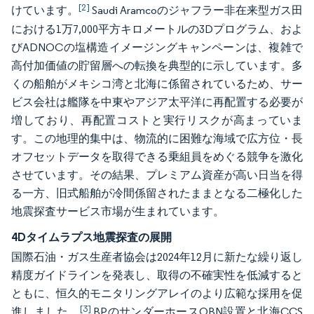
[2]
けています。
Saudi Aramcoのジャフラー非在来型ガス田
における1万7,000平方キロメートルの3Dプログラム、およ
びADNOCの塩構造イメージングキャンペーンは、複雑で
高付加価値の貯留層への転換を典型的に示しています。多
くの船舶がメキシコ湾と北海に係留されているため、サー
ビス会社は艦隊を中東やアジア太平洋に再配置する必要が
増しており、再配置コストと実行リスクが高まっていま
す。この地理的集中は、物流的に困難な海域で広方位・長
オフセットデータを取得できる乗組員をめぐる競争を激化
させています。その結果、プレミアム資産が高い日当を得
る一方、旧式船舶が冷間係留されたままとなる二極化した
地震探査サービス市場が生まれています。
4Dタイムラプス地震探査の展開
国際石油・ガス生産者協会は2024年12月に新たな繰り返し
精度ガイドラインを発表し、取得の不確実性を低減すると
ともに、恒久的モニタリングアレイのより広範な採用を促
[3]
進しました。
BPのサンダーホースOBN設置と北海CCS