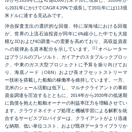
ルから2026年には91億6,000万米ドルに増加し、2026年か
ら2031年にかけてCAGR 4.29%で成長して2031年には113億
米ドルに達する見込みです。
沖合探査支出の選択的な回復、特に深海域における回復
が、世界の上流石油投資が同年に6%縮小した中でも大規
模な3Dおよび4D調査への需要を高めており、高収益資産
[1]
への規律ある資本配分を示しています。
オペレーター
はブラジルのプレソルト、ガイアナのスタブルックブロッ
ク、中東のガス大型プロジェクトに予算を振り向けてお
り、海底ノード（OBN）および長オフセットストリーマ
ー技術を搭載した船舶の稼働率を維持しています。一方、
北米のシェール活動は低下し、マルチクライアントの事前
資金調達を圧迫するとともに、2014年から2020年の低迷期
に負債を抱えた船舶オーナーの利益率圧力を増幅させてい
ます。クラウドネイティブ処理と機械学習による解釈を統
合するサービスプロバイダーは、クライアントがより迅速
な納期、低い単位コスト、および既存データライブラリか