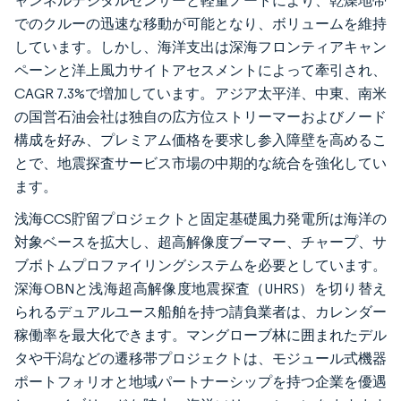
ャンネルデジタルセンサーと軽量ノードにより、乾燥地帯
でのクルーの迅速な移動が可能となり、ボリュームを維持
しています。しかし、海洋支出は深海フロンティアキャン
ペーンと洋上風力サイトアセスメントによって牽引され、
CAGR 7.3%で増加しています。アジア太平洋、中東、南米
の国営石油会社は独自の広方位ストリーマーおよびノード
構成を好み、プレミアム価格を要求し参入障壁を高めるこ
とで、地震探査サービス市場の中期的な統合を強化してい
ます。
浅海CCS貯留プロジェクトと固定基礎風力発電所は海洋の
対象ベースを拡大し、超高解像度ブーマー、チャープ、サ
ブボトムプロファイリングシステムを必要としています。
深海OBNと浅海超高解像度地震探査（UHRS）を切り替え
られるデュアルユース船舶を持つ請負業者は、カレンダー
稼働率を最大化できます。マングローブ林に囲まれたデル
タや干潟などの遷移帯プロジェクトは、モジュール式機器
ポートフォリオと地域パートナーシップを持つ企業を優遇