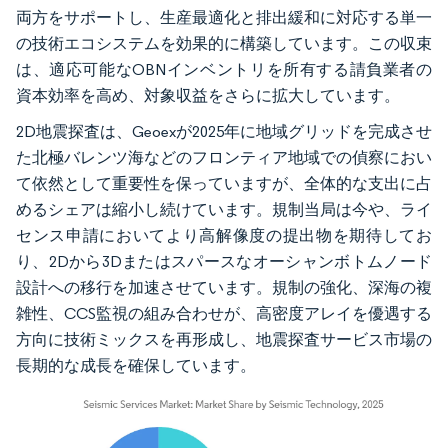
両方をサポートし、生産最適化と排出緩和に対応する単一
の技術エコシステムを効果的に構築しています。この収束
は、適応可能なOBNインベントリを所有する請負業者の
資本効率を高め、対象収益をさらに拡大しています。
2D地震探査は、Geoexが2025年に地域グリッドを完成させ
た北極バレンツ海などのフロンティア地域での偵察におい
て依然として重要性を保っていますが、全体的な支出に占
めるシェアは縮小し続けています。規制当局は今や、ライ
センス申請においてより高解像度の提出物を期待してお
り、2Dから3Dまたはスパースなオーシャンボトムノード
設計への移行を加速させています。規制の強化、深海の複
雑性、CCS監視の組み合わせが、高密度アレイを優遇する
方向に技術ミックスを再形成し、地震探査サービス市場の
長期的な成長を確保しています。