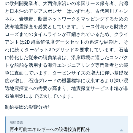
の欧州開発業者、大西洋岸沿いの米国リース保有者、台湾
と日本沖のアジアスポンサーはいずれも、古代河川チャン
ネル、岩塊帯、断層ネットワークをマッピングするための
浅海地震探査を必要としています。リース付与から財務ク
ローズまでのタイムラインが圧縮されているため、クライ
アントは2D超高解像度データセットの迅速な納期と、そ
れに続くターゲット3Dグリッドを要求しています。石油
に特化した従来の請負業者は、沿岸環境に適したコンパク
トな船舶を活用する海洋エンジニアリング専門業者との競
争に直面しています。タービンサイズの増大に伴い基礎深
度が増し、石油グレードの機器標準に収束するより深い浸
透地震探査への需要が高まり、地震探査サービス市場が非
石油用途にまで拡大しています。
制約要因の影響分析
*
再生可能エネルギーへの設備投資再配分