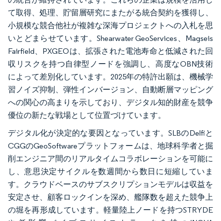
て取得、処理、貯留層研究にまたがる統合契約を獲得し、
小規模な競合他社が複雑な深海プロジェクトへの入札を思
いとどまらせています。Shearwater GeoServices、Magseis
Fairfield、PXGEOは、拡張された電池寿命と低減された回
収リスクを持つ自律型ノードを強調し、高度なOBN技術
によって差別化しています。2025年の特許出願は、機械学
習ノイズ抑制、弾性インバージョン、自動断層マッピング
への関心の高まりを示しており、デジタル知的財産を競争
優位の新たな戦場として位置づけています。
デジタル化が決定的な要因となっています。SLBのDelfiと
CGGのGeoSoftwareプラットフォームは、地球科学者と掘
削エンジニア間のリアルタイムコラボレーションを可能に
し、意思決定サイクルを数週間から数日に短縮していま
す。クラウドベースのサブスクリプションモデルは収益を
安定させ、顧客ロックインを深め、艦隊数を超えた競争上
の堀を再形成しています。軽量陸上ノードを持つSTRYDE