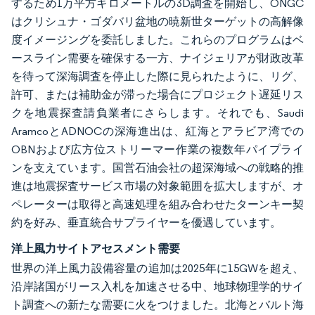
するため1万平方キロメートルの3D調査を開始し、ONGC
はクリシュナ・ゴダバリ盆地の暁新世ターゲットの高解像
度イメージングを委託しました。これらのプログラムはベ
ースライン需要を確保する一方、ナイジェリアが財政改革
を待って深海調査を停止した際に見られたように、リグ、
許可、または補助金が滞った場合にプロジェクト遅延リス
クを地震探査請負業者にさらします。それでも、Saudi
AramcoとADNOCの深海進出は、紅海とアラビア湾での
OBNおよび広方位ストリーマー作業の複数年パイプライ
ンを支えています。国営石油会社の超深海域への戦略的推
進は地震探査サービス市場の対象範囲を拡大しますが、オ
ペレーターは取得と高速処理を組み合わせたターンキー契
約を好み、垂直統合サプライヤーを優遇しています。
洋上風力サイトアセスメント需要
世界の洋上風力設備容量の追加は2025年に15GWを超え、
沿岸諸国がリース入札を加速させる中、地球物理学的サイ
ト調査への新たな需要に火をつけました。北海とバルト海