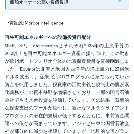
船舶オーナーの高い負債負担
情報源: Mordor Intelligence
再生可能エネルギーへの設備投資再配分
Shell、BP、TotalEnergiesはそれぞれ2025年の上流予算の
20%以上を再生可能エネルギー資産に振り向け、この動き
が欧州ポートフォリオ全体の地震探査費目を直接削減しま
した。Equinorは北海と米国大西洋岸の洋上風力に23億米
ドルを支出し、従来北海4Dプログラムに充てられていた
資金を転用しました。投資家の活動主義と規制上の脱炭素
化義務がこの資本移動を増幅させており、一部の国営石油
会社でさえ水素投資を評価しています。その結果、裁量的
な探査支出のプールが縮小し、新たなマルチクライアント
プログラムの潜在的規模が低下するとともに、事前資金調
達への依存が高まっています。アジアと中東の国営石油会
社が部分的に減少を相殺していますが、地理的な再バラン