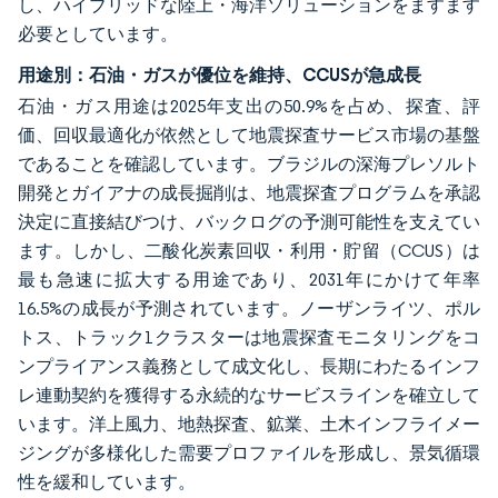
し、ハイブリッドな陸上・海洋ソリューションをますます
必要としています。
用途別：石油・ガスが優位を維持、CCUSが急成長
石油・ガス用途は2025年支出の50.9%を占め、探査、評
価、回収最適化が依然として地震探査サービス市場の基盤
であることを確認しています。ブラジルの深海プレソルト
開発とガイアナの成長掘削は、地震探査プログラムを承認
決定に直接結びつけ、バックログの予測可能性を支えてい
ます。しかし、二酸化炭素回収・利用・貯留（CCUS）は
最も急速に拡大する用途であり、2031年にかけて年率
16.5%の成長が予測されています。ノーザンライツ、ポル
トス、トラック1クラスターは地震探査モニタリングをコ
ンプライアンス義務として成文化し、長期にわたるインフ
レ連動契約を獲得する永続的なサービスラインを確立して
います。洋上風力、地熱探査、鉱業、土木インフライメー
ジングが多様化した需要プロファイルを形成し、景気循環
性を緩和しています。