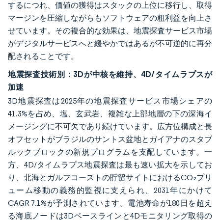
するにつれ、価値の獲得はスタックの上位に移行し、取得
マージンを圧縮しながらもソフトウェアの粗利益を向上さ
せています。その複合的な効果は、地震探査サービス市場
がデジタルサービスへと緩やかではあるが不可逆的に再分
配されることです。
地震探査技術別：3Dが中核を維持、4D/タイムラプスが
加速
3D地震探査は2025年の地震探査サービス市場シェアの
41.3%を占め、塩、玄武岩、複雑な上部地層の下の深海イ
メージングに不可欠であり続けています。広方位構成と長
オフセットがブラジルのサントス盆地とガイアナのスタブ
ルックブロックの新規プログラムを支配しています。一
方、4D/タイムラプス地震探査は最も速い拡大を示してお
り、北海とガルフコーストの貯留サイトにおけるCO₂プリ
ューム移動の義務的監視に支えられ、2031年にかけて
CAGR 7.1%が予測されています。電池寿命が180日を超え
る海底ノードは3Dベースラインと4Dモニタリング取得の