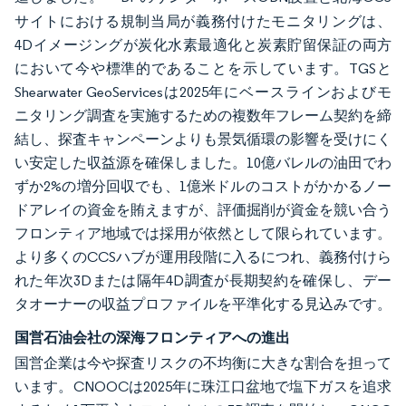
サイトにおける規制当局が義務付けたモニタリングは、
4Dイメージングが炭化水素最適化と炭素貯留保証の両方
において今や標準的であることを示しています。TGSと
Shearwater GeoServicesは2025年にベースラインおよびモ
ニタリング調査を実施するための複数年フレーム契約を締
結し、探査キャンペーンよりも景気循環の影響を受けにく
い安定した収益源を確保しました。10億バレルの油田でわ
ずか2%の増分回収でも、1億米ドルのコストがかかるノー
ドアレイの資金を賄えますが、評価掘削が資金を競い合う
フロンティア地域では採用が依然として限られています。
より多くのCCSハブが運用段階に入るにつれ、義務付けら
れた年次3Dまたは隔年4D調査が長期契約を確保し、デー
タオーナーの収益プロファイルを平準化する見込みです。
国営石油会社の深海フロンティアへの進出
国営企業は今や探査リスクの不均衡に大きな割合を担って
います。CNOOCは2025年に珠江口盆地で塩下ガスを追求