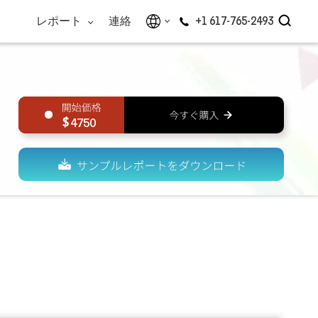
レポート
連絡
+1 617-765-2493
4750