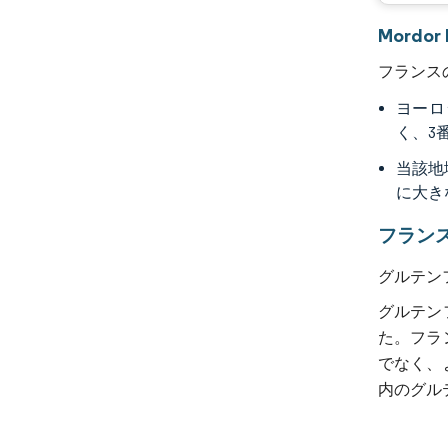
Mord
フランス
ヨーロ
く、3
当該地
に大き
フラン
グルテン
グルテン
た。フラ
でなく、
内のグル