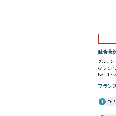
画像 © Mo
競合状
グルテン
なっています
Inc.、U
フラン
Dr. 