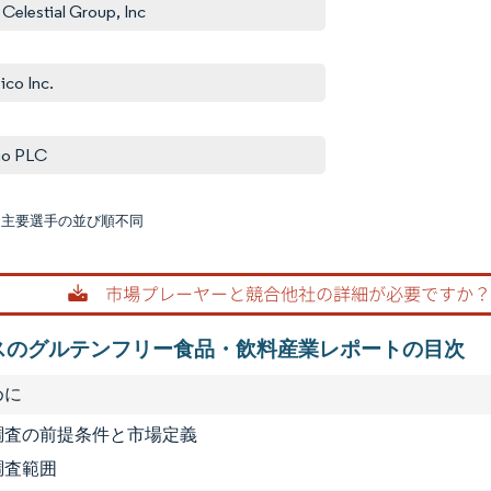
 Celestial Group, Inc
ico Inc.
io PLC
:主要選手の並び順不同
画像 © M
スのグルテンフリー食品・飲料産業レポートの目次
めに
1 調査の前提条件と市場定義
 調査範囲