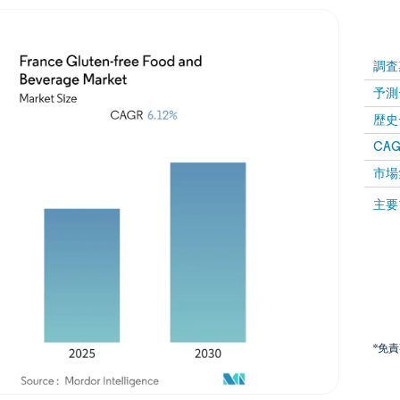
調査
予測
歴史
CAG
市場
主要
*免