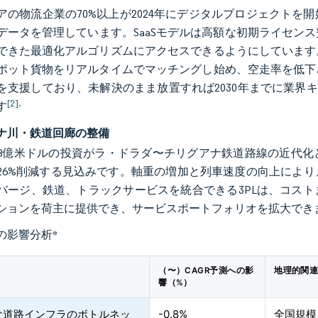
アの物流企業の70%以上が2024年にデジタルプロジェクト
データを管理しています。SaaSモデルは高額な初期ライセン
できた最適化アルゴリズムにアクセスできるようにしています
ポット貨物をリアルタイムでマッチングし始め、空走率を低下
を支援しており、未解決のまま放置すれば2030年までに業界
[2].
す
ナ川・鉄道回廊の整備
8億米ドルの投資がラ・ドラダ〜チリグアナ鉄道路線の近代化と
26%削減する見込みです。軸重の増加と列車速度の向上によ
バージ、鉄道、トラックサービスを統合できる3PLは、コス
ションを荷主に提供でき、サービスポートフォリオを拡大でき
の影響分析
*
（〜）CAGR予測への影
地理的関
響（%）
な道路インフラのボトルネッ
-0.8%
全国規模