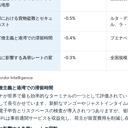
岳地形
廊における貨物盗難とセキュ
-0.5%
ルタ・デ
コスト
ル、ラ・
官僚主義と港湾での滞留時間
-0.4%
ブエナベ
格に影響する為替レートの変
-0.3%
全国規模
or Intelligence
僚主義と港湾での滞留時間
ナが世界で最も効率的なターミナルの一つとして評価されてい
して長引かせています。新鮮なマンゴーやジャストインタイム
電子申告とリスクベースの検査が導入されつつありますが、省
3PLは事前通関サービスを収益化し、荷主が留置費用を削減し