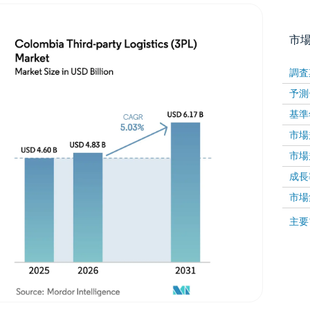
市
調査
予測
基準
市場規
市場規
成長率 
画像 © Mordor Intelligence。再利用にはCC BY 4
市場
画像 ©
主要