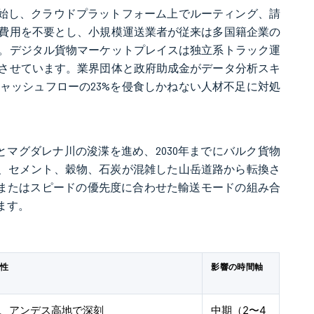
を開始し、クラウドプラットフォーム上でルーティング、請
ス費用を不要とし、小規模運送業者が従来は多国籍企業の
。デジタル貨物マーケットプレイスは独立系トラック運
させています。業界団体と政府助成金がデータ分析スキ
キャッシュフローの23%を侵食しかねない人材不足に対処
マグダレナ川の浚渫を進め、2030年までにバルク貨物
り、セメント、穀物、石炭が混雑した山岳道路から転換さ
トまたはスピードの優先度に合わせた輸送モードの組み合
ます。
連性
影響の時間軸
、アンデス高地で深刻
中期（2〜4