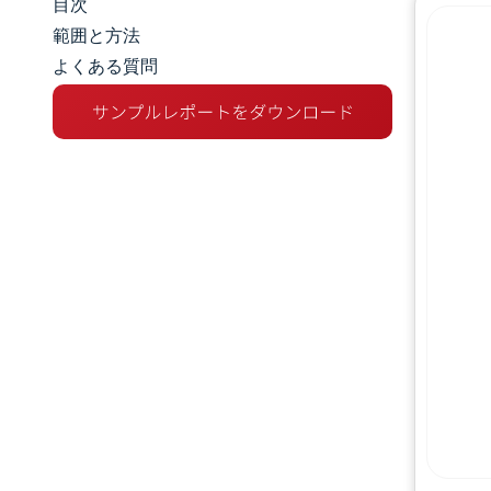
目次
市場規模とシェア
範囲と方法
よくある質問
市場分析
トレンドとインサイト
セグメント分析
地理分析
競争環境
主要プレーヤー
業界の動向