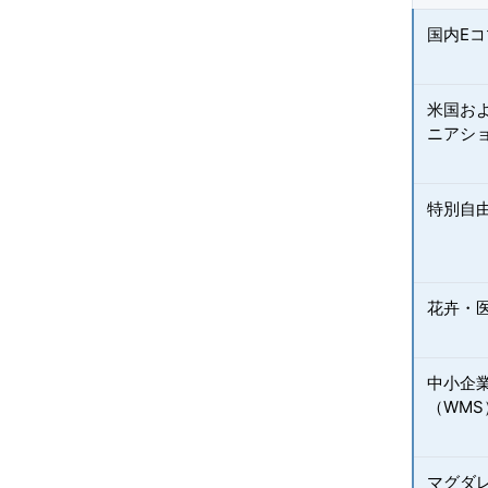
国内E
米国お
ニアシ
特別自
花卉・
中小企
（WMS
マグダ