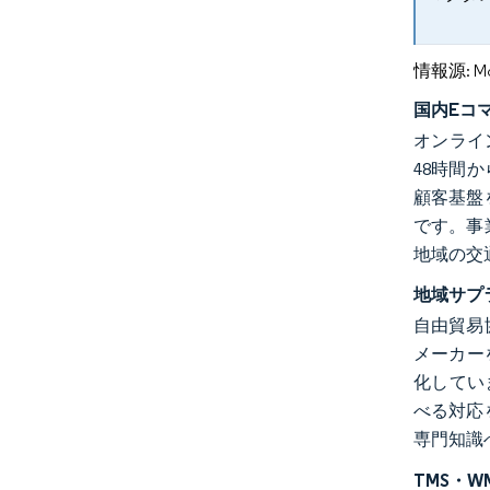
情報源: Mord
国内Eコ
オンライン
48時間
顧客基盤
です。事
地域の交
地域サプ
自由貿易
メーカー
化してい
べる対応
専門知識
TMS・W