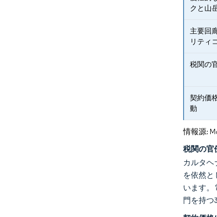
クと山
主要回
リティ
税関の
契約価
動
情報源: Mord
税関の官
カルタヘ
を依然と
います。
門を持つ