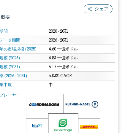
シェア
場概要
期間
2020 - 2031
データ期間
2026 - 2031
年の市場規模 (2025)
4.60 十億米ドル
模 (2026)
4.83 十億米ドル
模 (2031)
6.17 十億米ドル
(2026 - 2031)
.0の表示が必要です。
5.03% CAGR
集中度
中
 Mordor Intelligence。再利用にはCC BY 4.0の表示が必要です。
プレーヤー