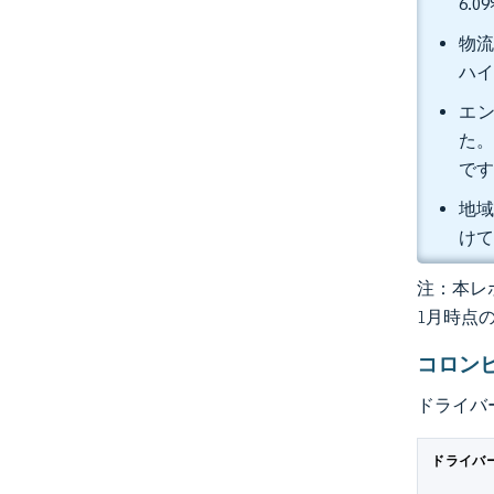
6.
物流
ハイ
エン
た。
で
地域
けて
注：本レポ
1月時点
コロン
ドライバ
ドライバ