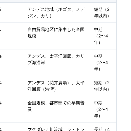
%
アンデス地域（ボゴタ、メデ
短期（2
ジン、カリ）
年以内）
%
自由貿易地区に集中した全国
中期
規模
（2〜4
年）
%
アンデス、太平洋回廊、カリ
中期
ブ海沿岸
（2〜4
年）
%
アンデス（花卉農場）、太平
短期（2
洋回廊（港湾）
年以内）
%
全国規模、都市部での早期普
中期
及
（2〜4
年）
%
マグダレナ川流域、ラ・ドラ
長期（4