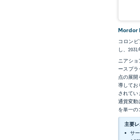
Mordo
コロンビア
し、203
ニアショ
ースプラ
点の展開
導してお
されてい
通貨変動
を単一の
主要レ
サー