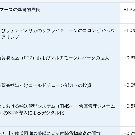
コマースの爆発的成長
+1.3
よびラテンアメリカのサプライチェーンのコロンビアへの
+1.6
ョアリング
由貿易地区（FTZ）およびマルチモーダルパークの拡大
+0.8
医薬品輸出向けコールドチェーン能力への投資
+0.6
業における輸送管理システム（TMS）・倉庫管理システム
+0.5
）のSaaS導入によるデジタル化
レナ川・鉄道回廊の整備による内陸貨物輸送の開放
+0.7