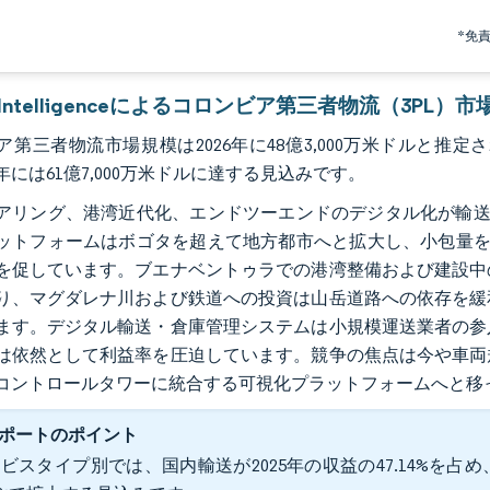
*免
r Intelligenceによるコロンビア第三者物流（3PL）
第三者物流市場規模は2026年に48億3,000万米ドルと推定され、
1年には61億7,000万米ドルに達する見込みです。
アリング、港湾近代化、エンドツーエンドのデジタル化が輸送
ットフォームはボゴタを超えて地方都市へと拡大し、小包量を
を促しています。ブエナベントゥラでの港湾整備および建設中
り、マグダレナ川および鉄道への投資は山岳道路への依存を緩
ます。デジタル輸送・倉庫管理システムは小規模運送業者の参
は依然として利益率を圧迫しています。競争の焦点は今や車両
コントロールタワーに統合する可視化プラットフォームへと移
ポートのポイント
ビスタイプ別では、国内輸送が2025年の収益の47.14%を占め