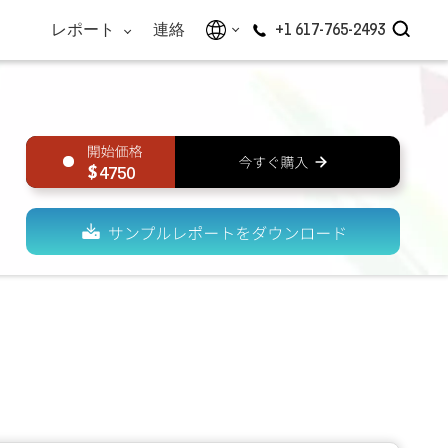
レポート
連絡
+1 617-765-2493
4750