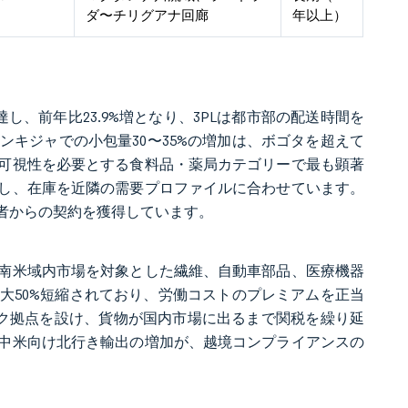
ダ〜チリグアナ回廊
年以上）
）に達し、前年比23.9%増となり、3PLは都市部の配送時間を
ンキジャでの小包量30〜35%の増加は、ボゴタを超えて
可視性を必要とする食料品・薬局カテゴリーで最も顕著
し、在庫を近隣の需要プロファイルに合わせています。
者からの契約を獲得しています。
南米域内市場を対象とした繊維、自動車部品、医療機器
大50%短縮されており、労働コストのプレミアムを正当
ック拠点を設け、貨物が国内市場に出るまで関税を繰り延
中米向け北行き輸出の増加が、越境コンプライアンスの