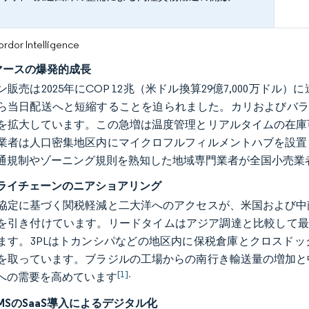
or Intelligence
マースの爆発的成長
販売は2025年にCOP 12兆（米ドル換算29億7,000万ドル
から当日配送へと短縮することを迫られました。カリおよびバラ
を拡大しています。この急増は温度管理とリアルタイムの在庫
業者は人口密集地区内にマイクロフルフィルメントハブを設置
通規制やゾーニング規則を熟知した地域専門業者が全国小売業
ライチェーンのニアショアリング
協定に基づく関税軽減と二大洋へのアクセスが、米国および中
を引き付けています。リードタイムはアジア調達と比較して最
ます。3PLはトカンシパなどの地区内に保税倉庫とクロスド
を取っています。ブラジルの工場からの南行き輸送量の増加と
[1].
への需要を高めています
MSのSaaS導入によるデジタル化