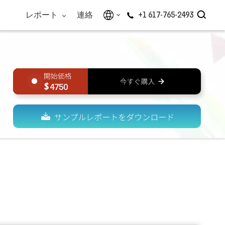
レポート
連絡
+1 617-765-2493
4750