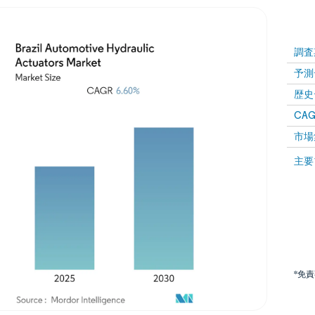
調査
予測
歴史
CAG
市場
主要
*免