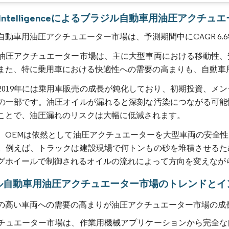
画像 © Mordor Intelligence。再利用にはCC BY 4.0の表示が必要です。
or Intelligenceによるブラジル自動車用油圧アクチ
自動車用油圧アクチュエーター市場は、予測期間中にCAGR 6.
油圧アクチュエーター市場は、主に大型車両における移動性、
また、特に乗用車における快適性への需要の高まりも、自動車
2019年には乗用車販売の成長が鈍化しており、初期投資、メ
の一部です。油圧オイルが漏れると深刻な汚染につながる可能
ことで、油圧漏れのリスクは大幅に低減されます。
、OEMは依然として油圧アクチュエーターを大型車両の安全
。例えば、トラックは建設現場で何トンもの砂を堆積させるた
グホイールで制御されるオイルの流れによって方向を変えなが
ル自動車用油圧アクチュエーター市場のトレンドとイ
の高い車両への需要の高まりが油圧アクチュエーター市場の成
チュエーター市場は、作業用機械アプリケーションから完全な