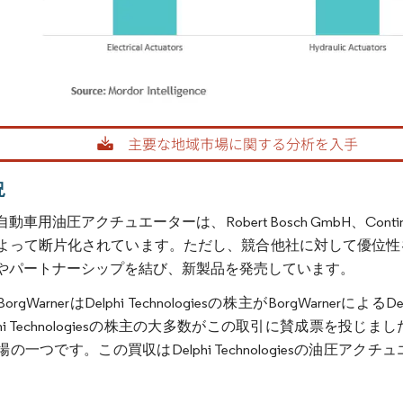
画像 © Mordor Intelligence。再利用にはCC BY 4.0の表示が必要です。
況
動車用油圧アクチュエーターは、Robert Bosch GmbH、Con
よって断片化されています。ただし、競合他社に対して優位性
やパートナーシップを結び、新製品を発売しています。
BorgWarnerはDelphi Technologiesの株主がBorgWarner
phi Technologiesの株主の大多数がこの取引に賛成票を投じ
の一つです。この買収はDelphi Technologiesの油