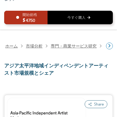
4750
ホーム
市場分析
専門・商業サービス研究
消費者
アジア太平洋地域インディペンデントアーティ
スト市場規模とシェア
Share