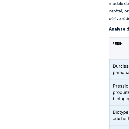
modèle de 
capital, o
dérive réd
Analyse d
FREIN
Durciss
paraqua
Pressio
produit
biologi
Biotype
aux her