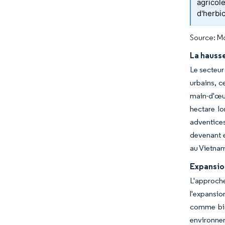
agricol
d'herbi
Source: Mo
La hauss
Le secteur
urbains, c
main-d'œuv
hectare lo
adventice
devenant e
au Vietnam,
Expansio
L'approch
l'expansi
comme bio
environnem