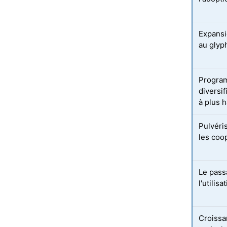
Expansi
au glyp
Progra
diversi
à plus 
Pulvéri
les coo
Le pass
l'utilis
Croissa