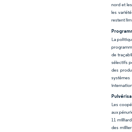
nord et le
les variét
restent li
Programm
La politiq
programme
de traçabi
sélectifs 
des produ
systèmes 
internatio
Pulvérisa
Les coopér
aux pénuri
11 milliar
des millie