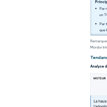
Princi
Par 
un T
Par 
que l
Remarque :
Mordor Int
Tendanc
Analyse 
MOTEUR
La haus
l'adopt