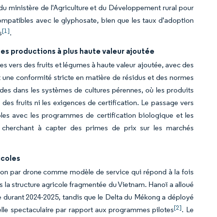
du ministère de l'Agriculture et du Développement rural pour
ompatibles avec le glyphosate, bien que les taux d'adoption
[1]
s
.
s productions à plus haute valeur ajoutée
res vers des fruits et légumes à haute valeur ajoutée, avec des
une conformité stricte en matière de résidus et des normes
cides dans les systèmes de cultures pérennes, où les produits
des fruits ni les exigences de certification. Le passage vers
s avec les programmes de certification biologique et les
s cherchant à capter des primes de prix sur les marchés
icoles
ion par drone comme modèle de service qui répond à la fois
 la structure agricole fragmentée du Vietnam. Hanoï a alloué
ne durant 2024-2025, tandis que le Delta du Mékong a déployé
[2]
chelle spectaculaire par rapport aux programmes pilotes
. Le