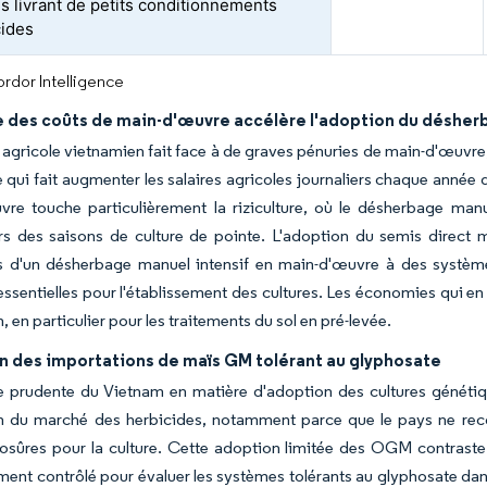
es livrant de petits conditionnements
cides
rdor Intelligence
e des coûts de main-d'œuvre accélère l'adoption du déshe
 agricole vietnamien fait face à de graves pénuries de main-d'œuvre, l
e qui fait augmenter les salaires agricoles journaliers chaque année 
re touche particulièrement la riziculture, où le désherbage manu
rs des saisons de culture de pointe. L'adoption du semis direct 
s d'un désherbage manuel intensif en main-d'œuvre à des système
ssentielles pour l'établissement des cultures. Les économies qui e
 en particulier pour les traitements du sol en pré-levée.
n des importations de maïs GM tolérant au glyphosate
e prudente du Vietnam en matière d'adoption des cultures généti
on du marché des herbicides, notamment parce que le pays ne reco
sûres pour la culture. Cette adoption limitée des OGM contraste 
ent contrôlé pour évaluer les systèmes tolérants au glyphosate dan