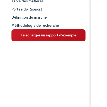
Table des matières
Taille et part de marché
Portée du Rapport
Analyse du marché
Définition du marché
Méthodologie de recherche
Tendances et perspectives
Analyse des segments
Analyse géographique
Paysage concurrentiel
Acteurs majeurs
Évolutions de l'industrie