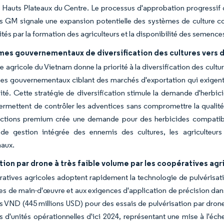
s Hauts Plateaux du Centre. Le processus d'approbation progressif 
és GM signale une expansion potentielle des systèmes de culture c
mités par la formation des agriculteurs et la disponibilité des semence
es gouvernementaux de diversification des cultures vers de
ue agricole du Vietnam donne la priorité à la diversification des cultu
s gouvernementaux ciblant des marchés d'exportation qui exigent 
lité. Cette stratégie de diversification stimule la demande d'herbi
permettent de contrôler les adventices sans compromettre la qualité 
ctions premium crée une demande pour des herbicides compatible
de gestion intégrée des ennemis des cultures, les agriculteur
naux.
tion par drone à très faible volume par les coopératives agr
atives agricoles adoptent rapidement la technologie de pulvérisat
es de main-d'œuvre et aux exigences d'application de précision dans
ds VND (445 millions USD) pour des essais de pulvérisation par dro
rs d'unités opérationnelles d'ici 2024, représentant une mise à l'é