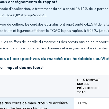
paux enseignements du rapport
mode d'application, le traitement du sol a capté 46,12 % de la part 
CAC de 5,02 % jusqu'en 2031.
type de culture, les céréales et grains ont représenté 64,15 % de la 
es fruits et légumes affichent le TCAC le plus rapide, à 5,03 %, jusqu
 Les chiffres de la taille du marché et des prévisions de ce rapport
elligence, mis à jour avec les données et analyses les plus récentes
es et perspectives du marché des herbicides au Vi
de l'impact des moteurs
*
(~) % D'IMPACT
SUR LES
PRÉVISIONS DE
TCAC
se des coûts de main-d'œuvre accélère
+1.2%
ion du désherbage chimique