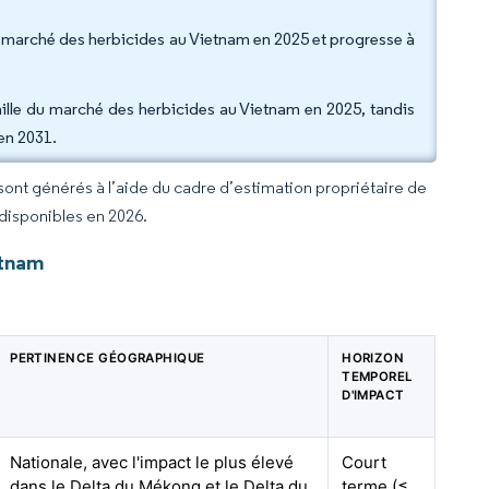
de marché des herbicides au Vietnam en 2025 et progresse à
taille du marché des herbicides au Vietnam en 2025, tandis
'en 2031.
 sont générés à l’aide du cadre d’estimation propriétaire de
 disponibles en 2026.
etnam
PERTINENCE GÉOGRAPHIQUE
HORIZON
TEMPOREL
D'IMPACT
Nationale, avec l'impact le plus élevé
Court
dans le Delta du Mékong et le Delta du
terme (≤