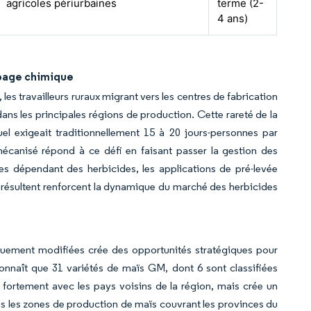
agricoles périurbaines
terme (2-
4 ans)
rbage chimique
es travailleurs ruraux migrant vers les centres de fabrication
dans les principales régions de production. Cette rareté de la
el exigeait traditionnellement 15 à 20 jours-personnes par
mécanisé répond à ce défi en faisant passer la gestion des
s dépendant des herbicides, les applications de pré-levée
n résultent renforcent la dynamique du marché des herbicides
quement modifiées crée des opportunités stratégiques pour
nnaît que 31 variétés de maïs GM, dont 6 sont classifiées
fortement avec les pays voisins de la région, mais crée un
s les zones de production de maïs couvrant les provinces du