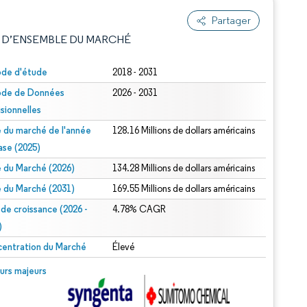
Partager
 D’ENSEMBLE DU MARCHÉ
ode d'étude
2018 - 2031
ode de Données
2026 - 2031
isionnelles
le du marché de l'année
128.16 Millions de dollars américains
ase (2025)
le du Marché (2026)
134.28 Millions de dollars américains
e attribution sous CC BY 4.0.
le du Marché (2031)
169.55 Millions de dollars américains
 de croissance (2026 -
4.78% CAGR
)
entration du Marché
Élevé
© Mordor Intelligence. La réutilisation nécessite une attribution sous CC BY 4.0.
urs majeurs