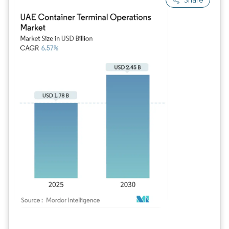
Image © Mordor Intelligence. La réutilisation nécessite une attribution sous CC BY