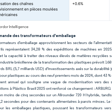
isation des chaînes
+0.6%
visionnement en pièces moulées
éricaines
rdor Intelligence
mande des transformateurs d'emballage
ormateurs d'emballage approvisionnent les secteurs de l'alimenta
t ils représentaient 34,28 % des expéditions de machines en 2025
t la capacité à traiter des niveaux élevés de matières recyclées s
'industrie brésilienne de la transformation des plastiques prévoit 168
ards BRL (5,7 milliards USD) d'investissements axés sur la durabilité
our plastiques au cours des neuf premiers mois de 2024, dont 43 % 
ment annuel qui souligne une vague de modernisation vers des 
ions à Plástico Brasil 2025 ont renforcé ce changement : ARBURG 
n moins de cinq secondes sur un Allrounder 720 H hybride, tandis q
,2 secondes pour des contenants alimentaires à parois minces. Le D
our les emballages plastiques, poussant les transformateurs ver