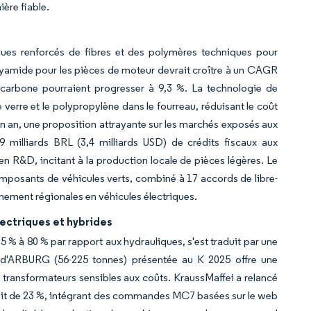
ère fiable.
ues renforcés de fibres et des polymères techniques pour
 polyamide pour les pièces de moteur devrait croître à un CAGR
 carbone pourraient progresser à 9,3 %. La technologie de
 verre et le polypropylène dans le fourreau, réduisant le coût
un an, une proposition attrayante sur les marchés exposés aux
milliards BRL (3,4 milliards USD) de crédits fiscaux aux
 en R&D, incitant à la production locale de pièces légères. Le
omposants de véhicules verts, combiné à 17 accords de libre-
nement régionales en véhicules électriques.
ectriques et hybrides
 % à 80 % par rapport aux hydrauliques, s'est traduit par une
 d'ARBURG (56-225 tonnes) présentée au K 2025 offre une
s transformateurs sensibles aux coûts. KraussMaffei a relancé
uit de 23 %, intégrant des commandes MC7 basées sur le web