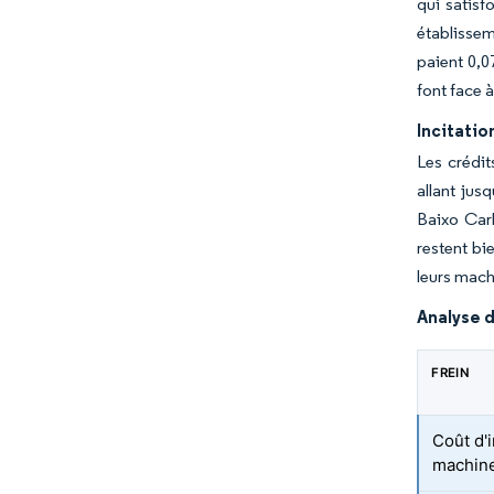
qui satis
établissem
paient 0,0
font face à
Incitatio
Les crédi
allant jus
Baixo Carb
restent bi
leurs mac
Analyse d
FREIN
Coût d'i
machine