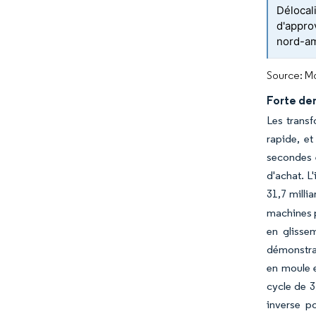
Délocal
d'appro
nord-am
Source: Mo
Forte de
Les transf
rapide, e
secondes e
d'achat. L
31,7 milli
machines p
en glisse
démonstrat
en moule e
cycle de 3
inverse p