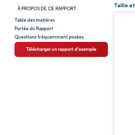
Taille 
À PROPOS DE CE RAPPORT
Table des matières
Taille et part de marché
Portée du Rapport
Questions fréquemment posées
Analyse du marché
Tendances et perspectives
Analyse des segments
Analyse géographique
Paysage concurrentiel
Acteurs majeurs
Évolutions de l'industrie