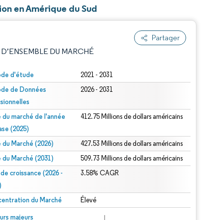
tion en Amérique du Sud
Partager
 D’ENSEMBLE DU MARCHÉ
ode d'étude
2021 - 2031
ode de Données
2026 - 2031
isionnelles
le du marché de l'année
412.75 Millions de dollars américains
ase (2025)
le du Marché (2026)
427.53 Millions de dollars américains
e attribution sous CC BY 4.0.
le du Marché (2031)
509.73 Millions de dollars américains
 de croissance (2026 -
3.58% CAGR
)
entration du Marché
Élevé
© Mordor Intelligence. La réutilisation nécessite une attribution sous CC BY 4.0.
urs majeurs