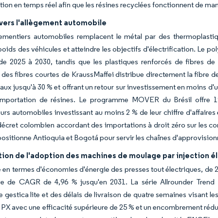
on en temps réel afin que les résines recyclées fonctionnent de mani
vers l'allègement automobile
ementiers automobiles remplacent le métal par des thermoplastiq
 poids des véhicules et atteindre les objectifs d'électrification. Le
de 2025 à 2030, tandis que les plastiques renforcés de fibres de
 des fibres courtes de KraussMaffei distribue directement la fibre de
aux jusqu'à 30 % et offrant un retour sur investissement en moins d'
importation de résines. Le programme MOVER du Brésil offre 19 
urs automobiles investissant au moins 2 % de leur chiffre d'affaires
décret colombien accordant des importations à droit zéro sur les c
ositionne Antioquia et Bogotá pour servir les chaînes d'approvision
ion de l'adoption des machines de moulage par injection él
 en termes d'économies d'énergie des presses tout électriques, de 25
ve de CAGR de 4,96 % jusqu'en 2031. La série Allrounder Trend
estica lite et des délais de livraison de quatre semaines visant le
PX avec une efficacité supérieure de 25 % et un encombrement réd