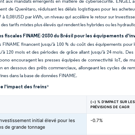
font aux mandats émergents en matière de cybersécurité. ENGEL a
ent de Querétaro, réduisant les délais logistiques pour les acheteurs
7 à 0,08 USD par kWh, un niveau qui accélère le retour sur investiss
 des tarifs mixtes plus élevés qui rendent les hybrides ou les hydraul
ns fiscales FINAME-2030 du Brésil pour les équipements d'i
ts FINAME financent jusqu'à 100 % du coût des équipements pour l
qu'à 120 mois et des périodes de grâce allant jusqu'à 24 mois. D
ono encouragent les presses équipées de connectivité IoT, de mai
en en dessous des prêts commerciaux, allongeant les cycles de rem
hines dans la base de données FINAME.
e l'impact des freins
*
(~) % D'IMPACT SUR LES
PRÉVISIONS DE CAGR
nvestissement initial élevé pour les
-0.7%
s de grande tonnage