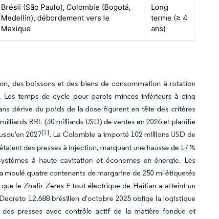
Brésil (São Paulo), Colombie (Bogotá,
Long
Medellín), débordement vers le
terme (≥ 4
Mexique
ans)
tion, des boissons et des biens de consommation à rotation
. Les temps de cycle pour parois minces inférieurs à cinq
ans dérive du poids de la dose figurent en tête des critères
 milliards BRL (30 milliards USD) de ventes en 2026 et planifie
[1]
 jusqu'en 2027
. La Colombie a importé 102 millions USD de
étaient des presses à injection, marquant une hausse de 17 %
systèmes à haute cavitation et économes en énergie. Les
a moulé quatre contenants de margarine de 250 ml étiquetés
ue le Zhafir Zeres F tout électrique de Haitian a atteint un
ecreto 12.688 brésilien d'octobre 2025 oblige la logistique
s des presses avec contrôle actif de la matière fondue et