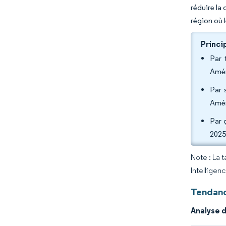
réduire la
région où l
Princi
Par 
Amér
Par 
Amér
Par 
2025
Note : La 
Intelligen
Tendanc
Analyse 