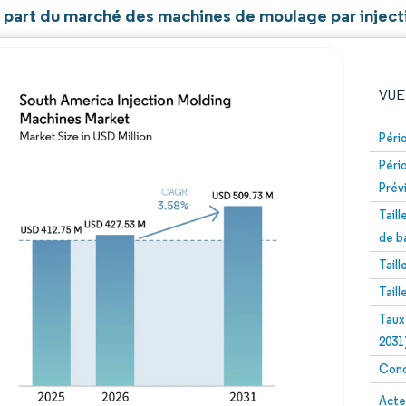
et part du marché des machines de moulage par injec
VUE
Péri
Péri
Prév
Tail
de b
Tail
Image © Mordor Intelligence. La réutilisation nécessite un
Tail
Taux
2031
Conc
Image 
Acte