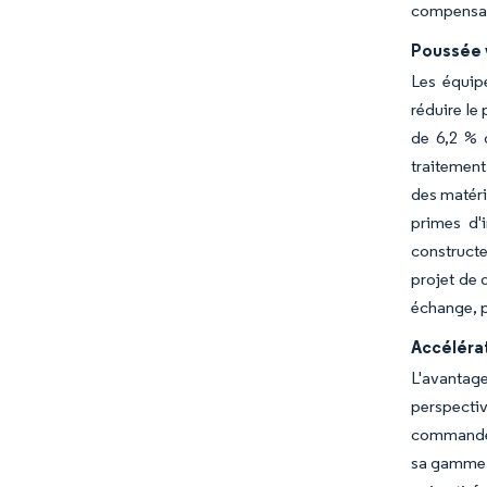
compensati
Poussée 
Les équip
réduire le
de 6,2 % 
traitement
des matéri
primes d'
constructe
projet de 
échange, p
Accélérat
L'avantage
perspecti
commande g
sa gamme 