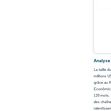
Analyse
La taille 
millions U
grâce au 
Econômico 
120 mois. 
des chaîne
ralentisse