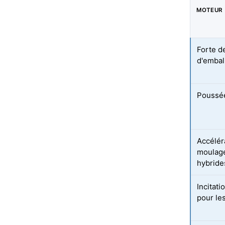
MOTEUR
Forte d
d'embal
Poussée
Accélér
moulage
hybride
Incitat
pour le