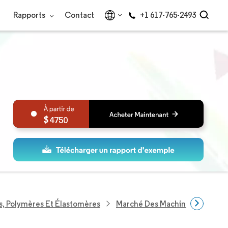
Rapports
Contact
+1 617-765-2493
4750
s, Polymères Et Élastomères
Marché Des Machines De Moula