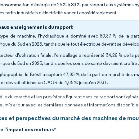
 consommation d'énergie de 25 % à 80 % par rapport aux systèmes hy
es tarifs industriels d'électricité varient considérablement.
paux enseignements du rapport
type de machine, l'hydraulique a dominé avec 59,37 % de la pa
ique du Sud en 2025, tandis que le tout électrique devrait se dével
secteur d'utilisation finale, l'emballage a représenté 34,28 % de l
ique du Sud en 2025, tandis que les soins de santé devraient croîtr
géographie, le Brésil a capturé 47,05 % de la part du marché des 
 et devrait afficher un CAGR de 4,05 % jusqu'en 2031.
taille du marché et les prévisions figurant dans ce rapport sont géné
ce, mis à jour avec les dernières données et informations disponible
es et perspectives du marché des machines de moul
de l'impact des moteurs
*