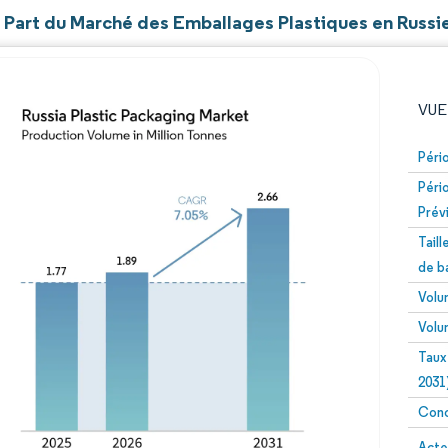
t Part du Marché des Emballages Plastiques en Russi
VUE
Péri
Péri
Prév
Tail
de b
Volu
Image © Mordor Intelligence. La réutilisation nécessite un
Volu
Taux
2031
Conc
Image 
Acte