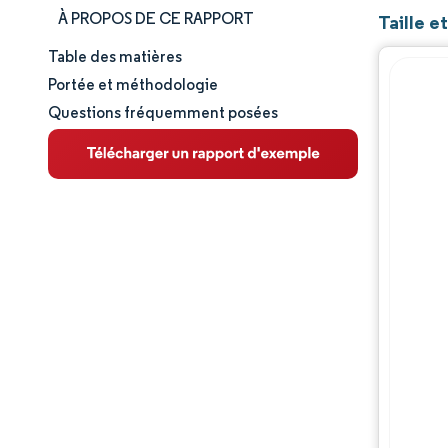
À PROPOS DE CE RAPPORT
Taille e
Table des matières
Taille et part de marché
Portée et méthodologie
Questions fréquemment posées
Analyse du marché
Tendances et perspectives
Analyse des segments
Analyse géographique
Paysage réglementaire
Analyse de la chaîne de valeur
Paysage concurrentiel