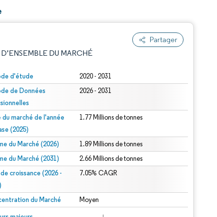
e
Partager
 D’ENSEMBLE DU MARCHÉ
ode d'étude
2020 - 2031
ode de Données
2026 - 2031
isionnelles
le du marché de l'année
1.77 Millions de tonnes
ase (2025)
me du Marché (2026)
1.89 Millions de tonnes
e attribution sous CC BY 4.0.
me du Marché (2031)
2.66 Millions de tonnes
 de croissance (2026 -
7.05% CAGR
)
entration du Marché
Moyen
© Mordor Intelligence. La réutilisation nécessite une attribution sous CC BY 4.0.
urs majeurs