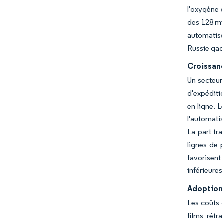
l'oxygène 
des 128 mi
automatis
Russie gag
Croissan
Un secteur
d'expéditi
en ligne. 
l'automati
La part t
lignes de 
favorisent
inférieure
Adoption
Les coûts 
films rét