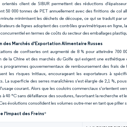
 orientés client de SIBUR permettent des réductions d'épaisseu
nt 50 000 tonnes de PET annuellement avec des finitions de col al
 minute minimisent les déchets de découpe, ce qui se traduit par un
érateurs de lignes adoptent des contrôles gravimétriques en ligne, l
 concurrentiel en termes de coûts du secteur des emballages plastiqu
n des Marchés d'Exportation Alimentaire Russes
tations de confiseries ont augmenté de 8 % pour atteindre 700 00
n de la Chine et des marchés du Golfe qui exigent une esthétique d
Les programmes gouvernementaux de remboursement des frais de fr
sent les risques initiaux, encourageant les exportateurs à spécif
s. La superficie des serres maraîchères s'est élargie de 2,1 %, po
 l'usage courant. Alors que les couloirs commerciaux s'orientent ver
s à 40 °C sans défaillance des soudures, favorisant la recherche et 
 Ces évolutions consolident les volumes outre-mer en tant que pilier
e l'Impact des Freins
*