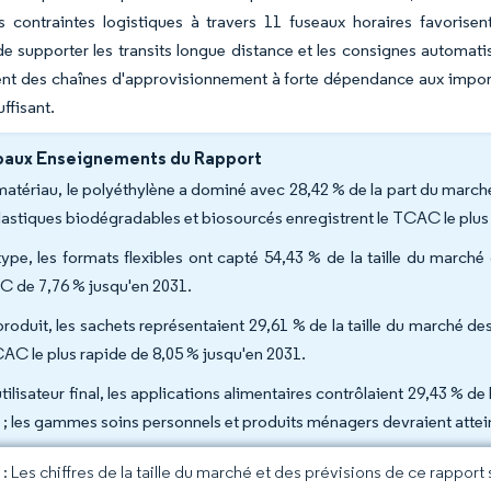
les contraintes logistiques à travers 11 fuseaux horaires favoris
e supporter les transits longue distance et les consignes automat
nt des chaînes d'approvisionnement à forte dépendance aux import
ffisant.
paux Enseignements du Rapport
matériau, le polyéthylène a dominé avec 28,42 % de la part du march
plastiques biodégradables et biosourcés enregistrent le TCAC le plus
type, les formats flexibles ont capté 54,43 % de la taille du march
 de 7,76 % jusqu'en 2031.
produit, les sachets représentaient 29,61 % de la taille du marché de
CAC le plus rapide de 8,05 % jusqu'en 2031.
tilisateur final, les applications alimentaires contrôlaient 29,43 % d
 ; les gammes soins personnels et produits ménagers devraient attein
 Les chiffres de la taille du marché et des prévisions de ce rapport