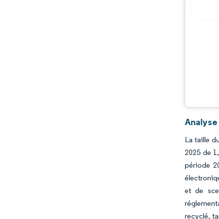
Acteurs majeurs
Opportunités et perspectives
Évolutions de l'industrie
Analyse
La taille 
2025 de 1,
période 2
électroniq
et de sce
réglementa
recyclé, t