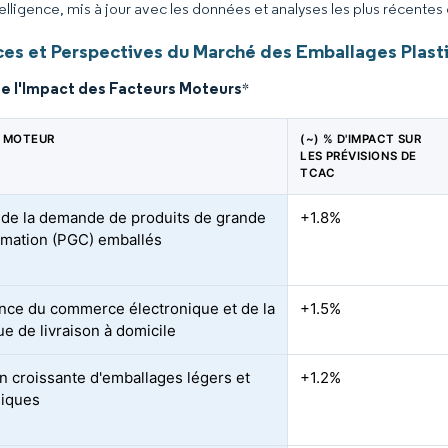
elligence, mis à jour avec les données et analyses les plus récentes
es et Perspectives du Marché des Emballages Plasti
de l'Impact des Facteurs Moteurs
*
 MOTEUR
(~) % D'IMPACT SUR
LES PRÉVISIONS DE
TCAC
de la demande de produits de grande
+1.8%
mation (PGC) emballés
nce du commerce électronique et de la
+1.5%
ue de livraison à domicile
n croissante d'emballages légers et
+1.2%
iques