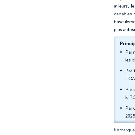
ailleurs, 
capables d
basculeme
plus autosu
Princi
Par 
les 
Par 
TCAC
Par 
le T
Par u
2025
Remarque :