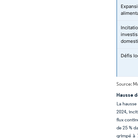
Expansi
aliment
Incitat
investi
domest
Défis lo
Source: Mo
Hausse d
La hausse 
2024, inci
flux conti
de 25 % da
grimpé à 7