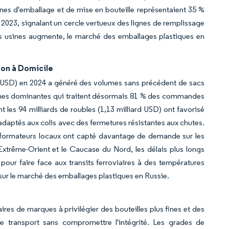
ines d'emballage et de mise en bouteille représentaient 35 %
2023, signalant un cercle vertueux des lignes de remplissage
s usines augmente, le marché des emballages plastiques en
son à Domicile
ion USD) en 2024 a généré des volumes sans précédent de sacs
formes dominantes qui traitent désormais 81 % des commandes
les 94 milliards de roubles (1,13 milliard USD) ont favorisé
 adaptés aux colis avec des fermetures résistantes aux chutes.
nsformateurs locaux ont capté davantage de demande sur les
Extrême-Orient et le Caucase du Nord, les délais plus longs
pour faire face aux transits ferroviaires à des températures
 sur le marché des emballages plastiques en Russie.
ires de marques à privilégier des bouteilles plus fines et des
de transport sans compromettre l'intégrité. Les grades de