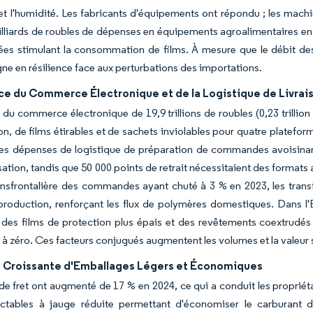
et l'humidité. Les fabricants d'équipements ont répondu ; les mach
lliards de roubles de dépenses en équipements agroalimentaires en 
ées stimulant la consommation de films. À mesure que le débit de
ne en résilience face aux perturbations des importations.
ce du Commerce Électronique et de la Logistique de Livrai
 du commerce électronique de 19,9 trillions de roubles (0,23 trill
on, de films étirables et de sachets inviolables pour quatre plate
Les dépenses de logistique de préparation de commandes avoisinant 
sation, tandis que 50 000 points de retrait nécessitaient des formats
ransfrontalière des commandes ayant chuté à 3 % en 2023, les tra
production, renforçant les flux de polymères domestiques. Dans l'
 des films de protection plus épais et des revêtements coextrudés 
s à zéro. Ces facteurs conjugués augmentent les volumes et la valeur
 Croissante d'Emballages Légers et Économiques
de fret ont augmenté de 17 % en 2024, ce qui a conduit les propriéta
ractables à jauge réduite permettant d'économiser le carburant 