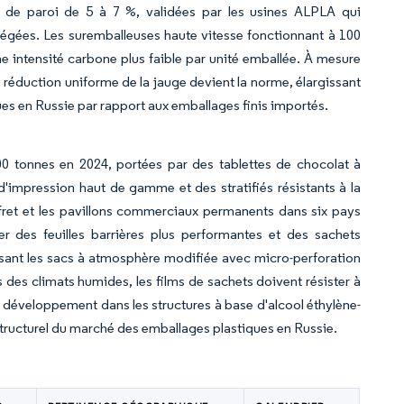
r de paroi de 5 à 7 %, validées par les usines ALPLA qui
légées. Les suremballeuses haute vitesse fonctionnant à 100
e intensité carbone plus faible par unité emballée. À mesure
a réduction uniforme de la jauge devient la norme, élargissant
es en Russie par rapport aux emballages finis importés.
0 tonnes en 2024, portées par des tablettes de chocolat à
'impression haut de gamme et des stratifiés résistants à la
et et les pavillons commerciaux permanents dans six pays
ier des feuilles barrières plus performantes et des sachets
ussant les sacs à atmosphère modifiée avec micro-perforation
s des climats humides, les films de sachets doivent résister à
le développement dans les structures à base d'alcool éthylène-
 structurel du marché des emballages plastiques en Russie.