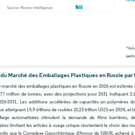
*Avis
partic
 du Marché des Emballages Plastiques en Russie par 
du marché des emballages plastiques en Russie en 2026 est estimée à
77 million de tonnes, avec des projections pour 2031 indiquant 2,
026-2031. Les additions accélérées de capacités en polymères
ue atteignant 19,9 trillions de roubles (0,23 trillion USD) en 2024, e
llage automatisées stimulent la demande de films barrières, d
ires limitant les articles à usage unique réorientent le choix des m
andis que le Complexe Gazochimique d'Amour de SIBUR, achevé à 71 