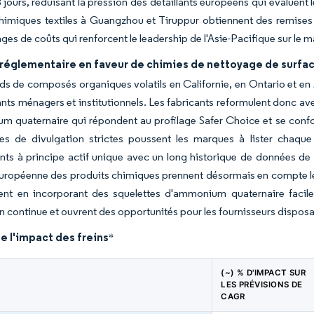
 jours, réduisant la pression des détaillants européens qui évaluent
himiques textiles à Guangzhou et Tiruppur obtiennent des remises 
ges de coûts qui renforcent le leadership de l'Asie-Pacifique sur 
 réglementaire en faveur de chimies de nettoyage de surfac
ds de composés organiques volatils en Californie, en Ontario et en 
ants ménagers et institutionnels. Les fabricants reformulent donc 
 quaternaire qui répondent au profilage Safer Choice et se conform
s de divulgation strictes poussent les marques à lister chaque
nts à principe actif unique avec un long historique de données de 
uropéenne des produits chimiques prennent désormais en compte le p
uent en incorporant des squelettes d'ammonium quaternaire facil
on continue et ouvrent des opportunités pour les fournisseurs dispos
e l'impact des freins
*
(~) % D'IMPACT SUR
LES PRÉVISIONS DE
CAGR