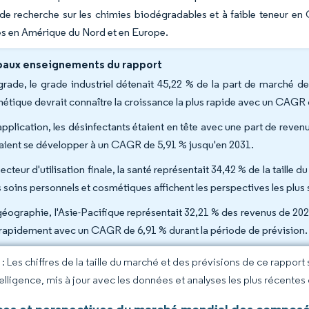
de recherche sur les chimies biodégradables et à faible teneur e
tes en Amérique du Nord et en Europe.
paux enseignements du rapport
grade, le grade industriel détenait 45,22 % de la part de marché
étique devrait connaître la croissance la plus rapide avec un CAGR 
application, les désinfectants étaient en tête avec une part de reven
aient se développer à un CAGR de 5,91 % jusqu'en 2031.
secteur d'utilisation finale, la santé représentait 34,42 % de la tai
es soins personnels et cosmétiques affichent les perspectives les plu
géographie, l'Asie-Pacifique représentait 32,21 % des revenus de 2025
 rapidement avec un CAGR de 6,91 % durant la période de prévision
 Les chiffres de la taille du marché et des prévisions de ce rapport
elligence, mis à jour avec les données et analyses les plus récentes