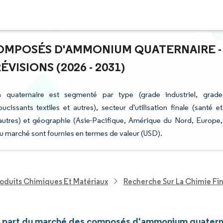
COMPOSÉS D'AMMONIUM QUATERNAIRE -
ISIONS (2026 - 2031)
uaternaire est segmenté par type (grade industriel, grade
cissants textiles et autres), secteur d'utilisation finale (santé et
 autres) et géographie (Asie-Pacifique, Amérique du Nord, Europe,
u marché sont fournies en termes de valeur (USD).
roduits Chimiques Et Matériaux
Recherche Sur La Chimie Fi
et part du marché des composés d'ammonium quatern