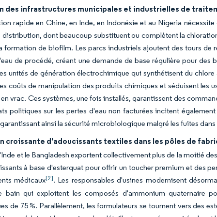
n des infrastructures municipales et industrielles de trai
tion rapide en Chine, en Inde, en Indonésie et au Nigeria nécessite
 distribution, dont beaucoup substituent ou complètent la chlora
la formation de biofilm. Les parcs industriels ajoutent des tours de 
eau de procédé, créant une demande de base régulière pour des bio
Les unités de génération électrochimique qui synthétisent du chlore
les coûts de manipulation des produits chimiques et séduisent les u
en vrac. Ces systèmes, une fois installés, garantissent des comma
s politiques sur les pertes d'eau non facturées incitent également
 garantissant ainsi la sécurité microbiologique malgré les fuites dans
on croissante d'adoucissants textiles dans les pôles de fab
l'Inde et le Bangladesh exportent collectivement plus de la moitié des
ssants à base d'esterquat pour offrir un toucher premium et des p
[2]
ents médicaux
. Les responsables d'usines modernisent désormais
e bain qui exploitent les composés d'ammonium quaternaire po
es de 75 %. Parallèlement, les formulateurs se tournent vers des es