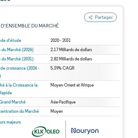
Partager
 D’ENSEMBLE DU MARCHÉ
ode d'étude
2020 - 2031
le du Marché (2026)
2.17 Milliards de dollars
le du Marché (2031)
2.82 Milliards de dollars
 de croissance (2026 -
5.39% CAGR
)
hé à la Croissance la
Moyen-Orient et Afrique
e attribution sous CC BY 4.0.
 Rapide
 Grand Marché
Asie-Pacifique
entration du Marché
Moyen
© Mordor Intelligence. La réutilisation nécessite une attribution sous CC BY 4.0.
urs majeurs