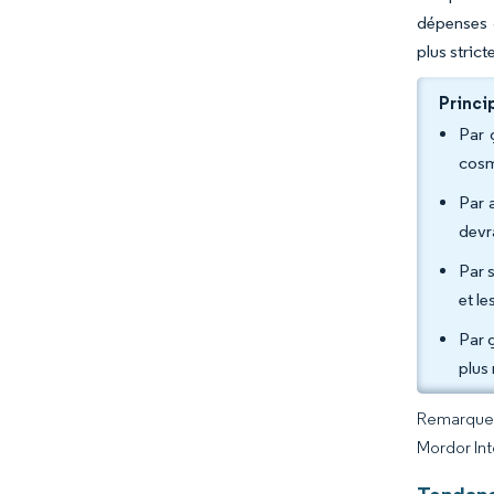
dépenses 
plus stric
Princi
Par 
cosm
Par 
devr
Par 
et l
Par 
plus
Remarque :
Mordor Int