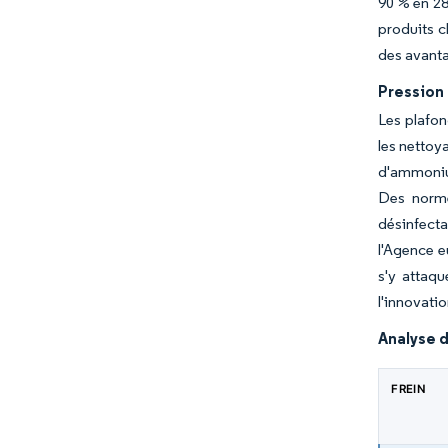
90 % en 28
produits c
des avanta
Pression
Les plafon
les nettoy
d'ammonium
Des norme
désinfecta
l'Agence e
s'y attaq
l'innovati
Analyse d
FREIN