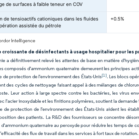
ge de surfaces à faible teneur en COV
n de tensioactifs cationiques dans les fluides
+0.5%
pération assistée du pétrole
rdor Intelligence
croissante de désinfectants à usage hospitalier pour les 
e a définitivement relevé les attentes de base en matière d'hygiène
les composés d'ammonium quaternaire demeurent les principes actifs 
[1]
e de protection de l'environnement des États-Unis
. Les blocs opér
nt des cycles de nettoyage faisant appel à des mélanges de chloru
oste. Leur action à large spectre contre les bactéries, les virus e
ec l'acier inoxydable et les finitions polymères, soutient la demande
e de protection de l'environnement des États-Unis aident les établi
exposition des patients. La R&D des fournisseurs se concentre déso
'ammonium quaternaire au peroxyde pour réduire les temps de conta
'efficacité des flux de travail dans les services à fort taux de rotation