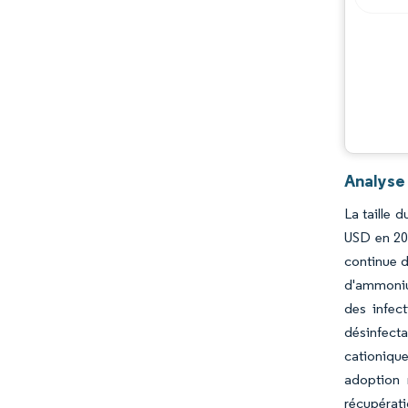
Analyse
La taille 
USD en 202
continue d
d'ammonium
des infec
désinfecta
cationique
adoption r
récupérati