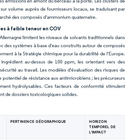
 les émissions en amont du berceau à la porte. Les clusters de
sur volume auprès de fournisseurs locaux, se traduisant par
le marché des composés d'ammonium quaternaire.
es à faible teneur en COV
Allemagne limitent les niveaux de solvants traditionnels dans
avec des systèmes à base d'eau construits autour de composés
ent à la Stratégie chimique pour la durabilité de l'Europe.
 ingrédient au-dessus de 100 ppm, les orientant vers des
sécurité au travail. Les modèles d'évaluation des risques de
otentiel de résistance aux antimicrobiens ; les précurseurs
ement hydrolysables. Ces facteurs de conformité stimulent
ant de dossiers toxicologiques solides.
PERTINENCE GÉOGRAPHIQUE
HORIZON
TEMPOREL DE
L'IMPACT