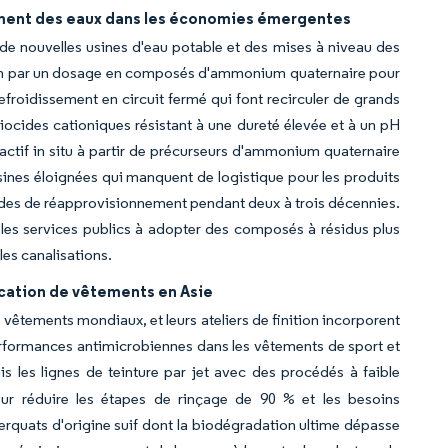
tement des eaux dans les économies émergentes
 de nouvelles usines d'eau potable et des mises à niveau des
tion par un dosage en composés d'ammonium quaternaire pour
refroidissement en circuit fermé qui font recirculer de grands
cides cationiques résistant à une dureté élevée et à un pH
 actif in situ à partir de précurseurs d'ammonium quaternaire
sines éloignées qui manquent de logistique pour les produits
ndes de réapprovisionnement pendant deux à trois décennies.
 les services publics à adopter des composés à résidus plus
 les canalisations.
rication de vêtements en Asie
 vêtements mondiaux, et leurs ateliers de finition incorporent
erformances antimicrobiennes dans les vêtements de sport et
 les lignes de teinture par jet avec des procédés à faible
ur réduire les étapes de rinçage de 90 % et les besoins
terquats d'origine suif dont la biodégradation ultime dépasse