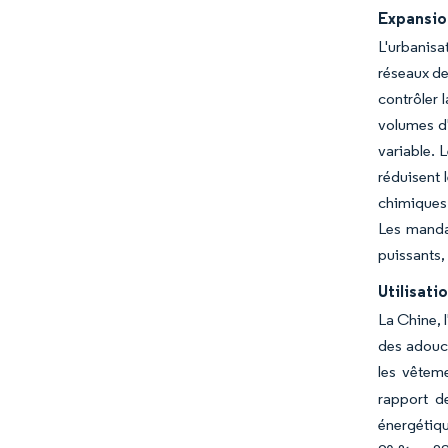
Expansio
L'urbanisa
réseaux de
contrôler 
volumes d'
variable. 
réduisent 
chimiques 
Les mandat
puissants,
Utilisati
La Chine, 
des adouci
les vêtem
rapport d
énergétiqu