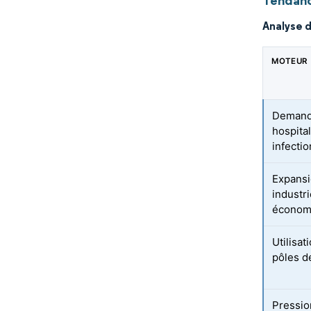
Tendanc
Analyse 
MOTEUR
Demande
hospita
infecti
Expansi
industr
économ
Utilisat
pôles d
Pressio