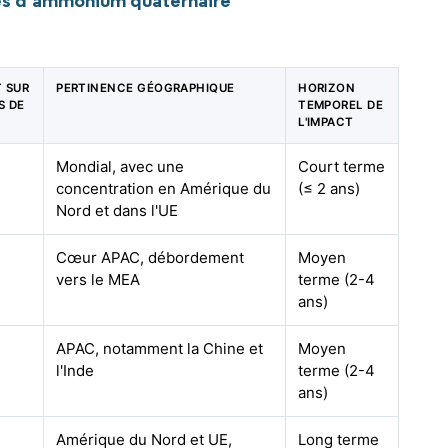
és d'ammonium quaternaire
T SUR
PERTINENCE GÉOGRAPHIQUE
HORIZON
S DE
TEMPOREL DE
L'IMPACT
Mondial, avec une
Court terme
concentration en Amérique du
(≤ 2 ans)
Nord et dans l'UE
Cœur APAC, débordement
Moyen
vers le MEA
terme (2-4
ans)
APAC, notamment la Chine et
Moyen
l'Inde
terme (2-4
ans)
Amérique du Nord et UE,
Long terme