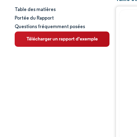
Table des matières
Taille et part de marché
Portée du Rapport
Questions fréquemment posées
Analyse du marché
Tendances et perspectives
Analyse des segments
Analyse géographique
Paysage concurrentiel
Acteurs majeurs
Évolutions de l'industrie