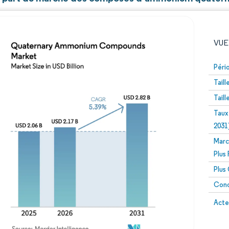
VUE
Péri
Tail
Tail
Taux
2031
Marc
Image © Mordor Intelligence. La réutilisation nécessite un
Plus
Plus
Conc
Image 
Acte