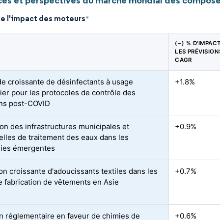
es et perspectives du marché mondial des compos
de l'impact des moteurs
*
(~) % D'IMPAC
LES PRÉVISION
CAGR
 croissante de désinfectants à usage
+1.8%
lier pour les protocoles de contrôle des
ons post-COVID
on des infrastructures municipales et
+0.9%
ielles de traitement des eaux dans les
ies émergentes
ion croissante d'adoucissants textiles dans les
+0.7%
e fabrication de vêtements en Asie
n réglementaire en faveur de chimies de
+0.6%