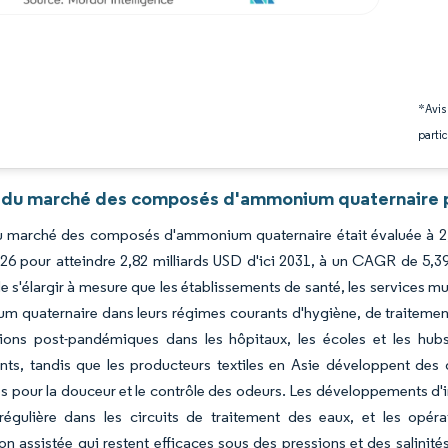
*Avis
partic
 du marché des composés d'ammonium quaternaire p
du marché des composés d'ammonium quaternaire était évaluée à 2,06
6 pour atteindre 2,82 milliards USD d'ici 2031, à un CAGR de 5,3
e s'élargir à mesure que les établissements de santé, les services m
 quaternaire dans leurs régimes courants d'hygiène, de traitemen
tions post-pandémiques dans les hôpitaux, les écoles et les hu
nts, tandis que les producteurs textiles en Asie développent des
s pour la douceur et le contrôle des odeurs. Les développements d'
égulière dans les circuits de traitement des eaux, et les opérate
on assistée qui restent efficaces sous des pressions et des salinit