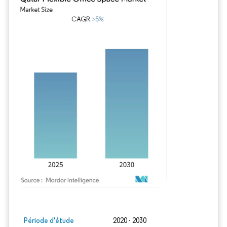
Image © Mordor Intelligence. La réutilisation nécessite une attribution sous CC BY
Période d'étude
2020 - 2030