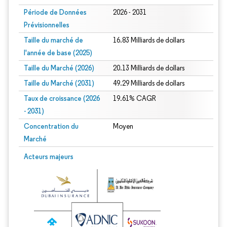
Période de Données
2026 - 2031
Prévisionnelles
Taille du marché de
16.83 Milliards de dollars
l'année de base (2025)
Taille du Marché (2026)
20.13 Milliards de dollars
Taille du Marché (2031)
49.29 Milliards de dollars
Taux de croissance (2026
19.61% CAGR
- 2031)
Concentration du
Moyen
Marché
Image © Mordor Intelligence. La réutilisation nécessite une attribution sous CC 
Acteurs majeurs