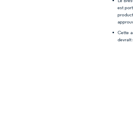
Le Brési
est por
product
approuv
Cette a
devrait