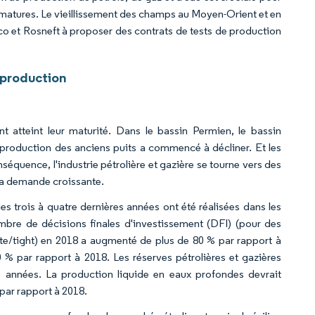
s matures. Le vieillissement des champs au Moyen-Orient et en
mco et Rosneft à proposer des contrats de tests de production
 production
t atteint leur maturité. Dans le bassin Permien, le bassin
a production des anciens puits a commencé à décliner. Et les
équence, l'industrie pétrolière et gazière se tourne vers des
 la demande croissante.
es trois à quatre dernières années ont été réalisées dans les
bre de décisions finales d'investissement (DFI) (pour des
iste/tight) en 2018 a augmenté de plus de 80 % par rapport à
% par rapport à 2018. Les réserves pétrolières et gazières
s années. La production liquide en eaux profondes devrait
 par rapport à 2018.