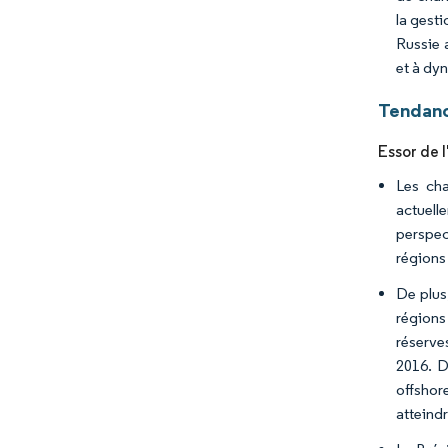
la gest
Russie 
et à dy
Tendanc
Essor de 
Les cha
actuell
perspec
régions
De plus
régions
réserve
2016. D
offshor
atteindr