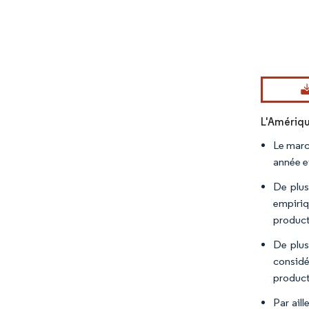
Image © Mord
L'Amériqu
Le marc
année e
De plus
empiriq
product
De plus
considé
product
Par aill