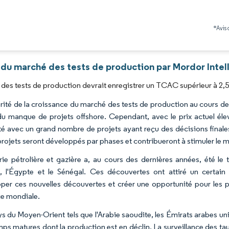
*Avis 
 du marché des tests de production par Mordor Intel
des tests de production devrait enregistrer un TCAC supérieur à 2,5
rité de la croissance du marché des tests de production au cours de
du manque de projets offshore. Cependant, avec le prix actuel éle
ité avec un grand nombre de projets ayant reçu des décisions final
projets seront développés par phases et contribueront à stimuler le m
trie pétrolière et gazière a, au cours des dernières années, été l
 l'Égypte et le Sénégal. Ces découvertes ont attiré un certain 
per ces nouvelles découvertes et créer une opportunité pour les pr
e mondiale.
s du Moyen-Orient tels que l'Arabie saoudite, les Émirats arabes un
ps matures dont la production est en déclin. La surveillance des tau