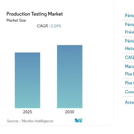
Péri
Péri
Prév
Péri
Hist
CAG
Marc
Plus
Plus
Conc
Acte
Image © Mordor Intelligence. La réutilisation nécessite une attribution sous CC BY 4.0