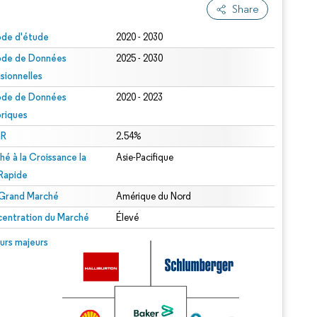
Share
ode d'étude
2020 - 2030
ode de Données
2025 - 2030
isionnelles
ode de Données
2020 - 2023
oriques
R
2.54%
hé à la Croissance la
Asie-Pacifique
 Rapide
 Grand Marché
Amérique du Nord
entration du Marché
Élevé
urs majeurs
.