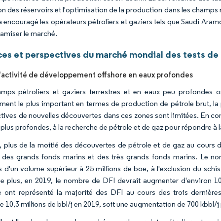
ion des réservoirs et l'optimisation de la production dans les champ
a encouragé les opérateurs pétroliers et gaziers tels que Saudi Ara
namiser le marché.
es et perspectives du marché mondial des tests de
l'activité de développement offshore en eaux profondes
mps pétroliers et gaziers terrestres et en eaux peu profondes on
ement le plus important en termes de production de pétrole brut, l
tives de nouvelles découvertes dans ces zones sont limitées. En cons
 plus profondes, à la recherche de pétrole et de gaz pour répondre à
, plus de la moitié des découvertes de pétrole et de gaz au cours d
 des grands fonds marins et des très grands fonds marins. Le nom
s d'un volume supérieur à 25 millions de boe, à l'exclusion du sch
e plus, en 2019, le nombre de DFI devrait augmenter d'environ 10 
e ont représenté la majorité des DFI au cours des trois dernière
e 10,3 millions de bbl/j en 2019, soit une augmentation de 700 kbbl/j