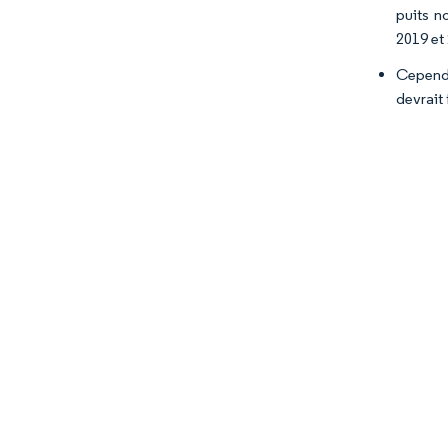
puits n
2019 et
Cependa
devrait