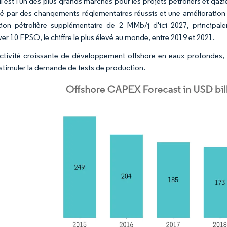
l est l'un des plus grands marchés pour les projets pétroliers et gaz
té par des changements réglementaires réussis et une amélioration 
ion pétrolière supplémentaire de 2 MMb/j d'ici 2027, principa
er 10 FPSO, le chiffre le plus élevé au monde, entre 2019 et 2021.
ctivité croissante de développement offshore en eaux profondes, 
 stimuler la demande de tests de production.