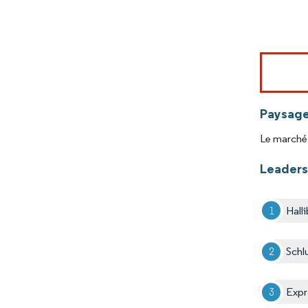
Image © Mord
Paysage
Le marché 
Leaders
Hall
Schl
Expr