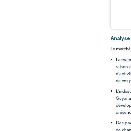
Analyse
Le marché 
La majo
raison 
d'activ
de ces 
L'indus
Guyana,
dévelop
présenc
Des pay
de cham