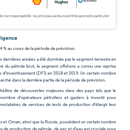
de non-responsabilité : les principaux acteurs sont triés sans ordre particulier
ligence
4 % au cours de la période de prévision.
s dernières années a été dominée par le segment terrestre en
vé du pétrole brut, le segment offshore a connu une reprise
es d'investissement (DFI) en 2018 et 2019. Un certain nombre
arché dans la dernière partie de la période de prévision.
e théâtre de découvertes majeures dans des pays tels que le
nombre d'opérateurs pétroliers et gaziers à investir pour
estataires de services de tests de production d'élargir leur
is et Oman, ainsi que la Russie, possèdent un certain nombre
x de production de pétrole, de gaz et d'eau est cruciale pour