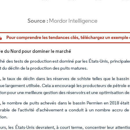
or Intelligence. La réutilisation nécessite une attribution sous CC BY 4.0.
e du Nord pour dominer le marché
hé des tests de production est dominé par les États-Unis, principal
t du déclin de la production des puits matures.
, le taux de déclin dans les réserves de schiste telles que le bassi
ue largement utilisée. Cela a encouragé les producteurs de pétrole et
ion pour une meilleure gestion des réservoirs et une optimisation de
, le nombre de puits achevés dans le bassin Permien en 2018 était 
rable de l'activité d'achèvement a conduit à un nombre accru de
ion.
eurs, les États-Unis devraient, à court terme, concentrer leur attent