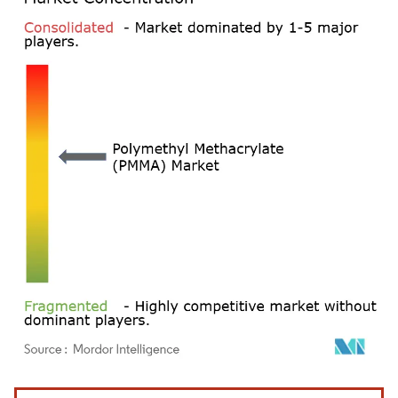
Image © Mordor Intelligence. La réutilisation nécessite une attribution sous CC BY 4.