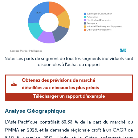
Image © Mordor Intelligence. La réutilisation nécessite une attribution sous CC BY 4.
Analyse Géographique
L'Asie-Pacifique contrôlait 50,33 % de la part du marché du
PMMA en 2025, et la demande régionale croît à un CAGR de
5,18 % jusqu'en 2031, l'Inde et la Chine exécutant leurs