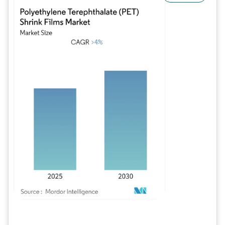
Image © Mordor Intelligence. La réutilisation nécessite une attribution sous CC BY