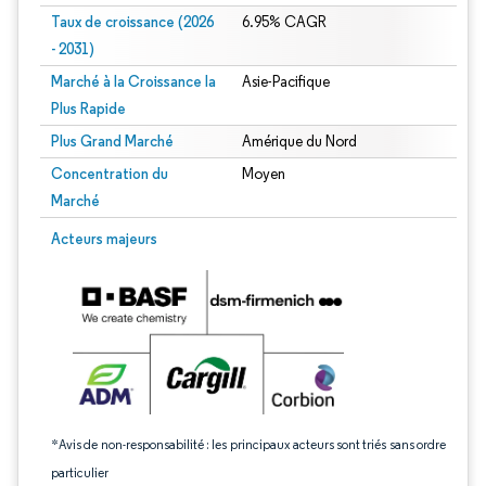
Taux de croissance (2026
6.95% CAGR
- 2031)
Marché à la Croissance la
Asie-Pacifique
Plus Rapide
Plus Grand Marché
Amérique du Nord
Concentration du
Moyen
Marché
Image © Mordor Intelligence. La réutilisation nécessite une attribution sous CC 
Acteurs majeurs
*Avis de non-responsabilité : les principaux acteurs sont triés sans ordre
particulier