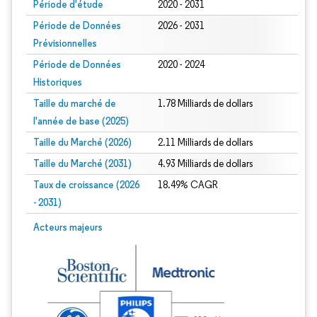
Période d'étude
2020 - 2031
Période de Données
2026 - 2031
Prévisionnelles
Période de Données
2020 - 2024
Historiques
Taille du marché de
1.78 Milliards de dollars
l'année de base (2025)
Taille du Marché (2026)
2.11 Milliards de dollars
Taille du Marché (2031)
4.93 Milliards de dollars
Taux de croissance (2026
18.49% CAGR
- 2031)
Image © Mordor Intelligence. La réutilisation nécessite une attribution sous CC 
Acteurs majeurs