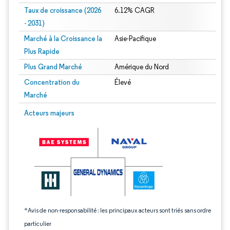
Taux de croissance (2026
6.12% CAGR
- 2031)
Marché à la Croissance la
Asie-Pacifique
Plus Rapide
Plus Grand Marché
Amérique du Nord
Concentration du
Élevé
Marché
Image © Mordor Intelligence. La réutilisation nécessite une attribution sous CC 
Acteurs majeurs
*Avis de non-responsabilité : les principaux acteurs sont triés sans ordre
particulier