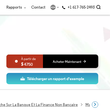
Rapports
Contact
+1 617-765-2493
4750
he Sur La Banque Et La Finance Non Bancaire
Marché Des Ca