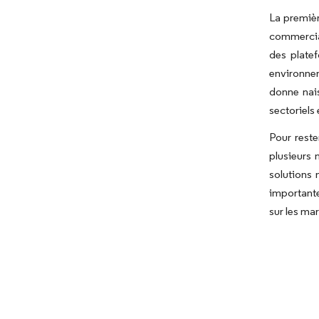
La premiè
commercia
des platef
environnem
donne nais
sectoriels
Pour reste
plusieurs 
solutions 
importante
sur les ma