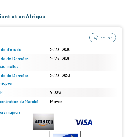
ent et en Afrique
Share
ode d'étude
2020 - 2030
ode de Données
2025 - 2030
isionnelles
ode de Données
2020 - 2023
oriques
R
9.00%
entration du Marché
Moyen
urs majeurs