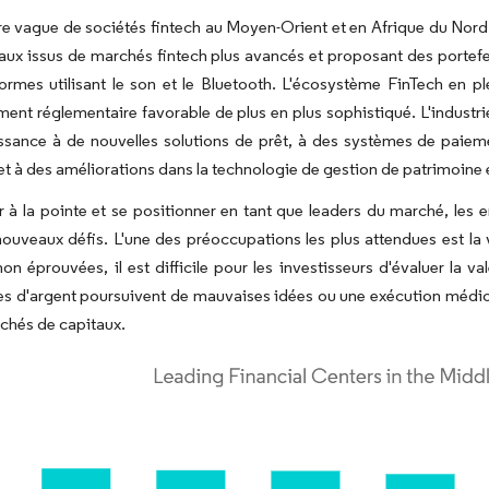
re vague de sociétés fintech au Moyen-Orient et en Afrique du N
ux issus de marchés fintech plus avancés et proposant des portef
ormes utilisant le son et le Bluetooth. L'écosystème FinTech en pl
ent réglementaire favorable de plus en plus sophistiqué. L'industri
sance à de nouvelles solutions de prêt, à des systèmes de paieme
 et à des améliorations dans la technologie de gestion de patrimoine 
r à la pointe et se positionner en tant que leaders du marché, le
nouveaux défis. L'une des préoccupations les plus attendues est l
non éprouvées, il est difficile pour les investisseurs d'évaluer la v
s d'argent poursuivent de mauvaises idées ou une exécution médioc
rchés de capitaux.