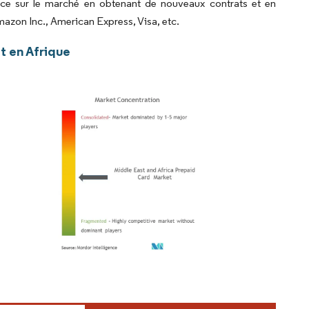
sence sur le marché en obtenant de nouveaux contrats et en
zon Inc., American Express, Visa, etc.
t en Afrique
rdor Intelligence. La réutilisation nécessite une attribution sous CC BY 4.0.