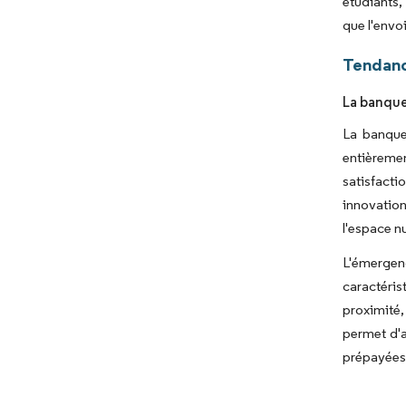
étudiants,
que l'envo
Tendanc
La banque
La banque
entièreme
satisfacti
innovation
l'espace n
L'émergen
caractéris
proximité,
permet d'a
prépayées