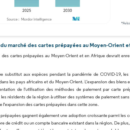
*Avis 
Image © Mordor Intelligence. La réutilisation nécessite une attribution sous CC BY 4.0
 du marché des cartes prépayées au Moyen-Orient et 
 des cartes prépayées au Moyen-Orient et en Afrique devrait enre
ue substitut aux espèces pendant la pandémie de COVID-19, les 
ns les pays africains et du Moyen-Orient. L'expansion des biens et
entation de l'utilisation des méthodes de paiement par carte p
les résidents de la région à utiliser des systèmes de paiement sans
se l'expansion des cartes prépayées dans cette zone.
 prépayées gagnent également une adoption croissante parmi les c
re de crédit ou un compte bancaire existant dans la région. De plus