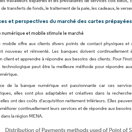
 les travailleurs expatriés et les prestataires de services cols bleus
i de transferts de fonds, le traitement de la paie, les cadeaux, le ve
es et perspectives du marché des cartes prépayées
 numérique et mobile stimule le marché
 mobile offre aux clients divers points de contact physiques et 
nt nouveau et réinventé. Les banques doivent continuellement év
on client et apprendre à répondre aux besoins des clients. Pour l'in
 technologique peut être la meilleure méthode pour répondre aux b
umérique.
ce de la banque numérique est passionnante car ces service
tiques, elles sont plus adaptables et créatives dans la recherch
 elles ont des coûts d'acquisition nettement inférieurs. Elles peuv
méliorer continuellement leurs services et de répondre aux besoins 
 dans la région MENA.