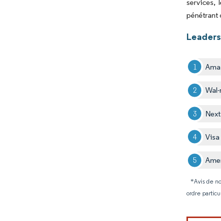
services, 
pénétrant 
Leaders
Ama
Wal-
Next
Visa
Amer
*Avis de no
ordre particu