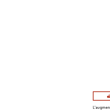
Image © Mord
L'augment