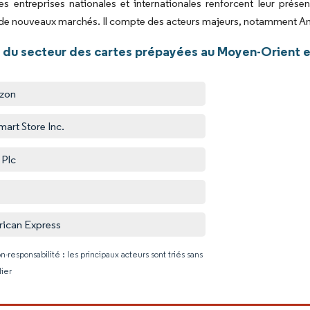
les entreprises nationales et internationales renforcent leur pré
de nouveaux marchés. Il compte des acteurs majeurs, notamment Ama
 du secteur des cartes prépayées au Moyen-Orient e
zon
mart Store Inc.
 Plc
ican Express
n-responsabilité : les principaux acteurs sont triés sans
lier
Image © Mo