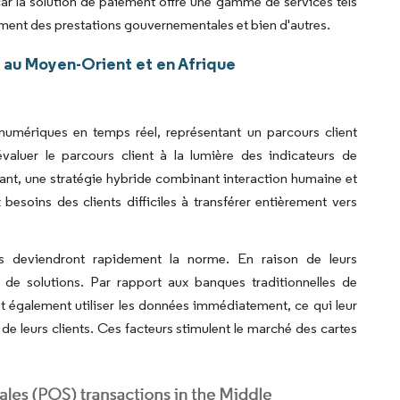
, car la solution de paiement offre une gamme de services tels
rsement des prestations gouvernementales et bien d'autres.
 au Moyen-Orient et en Afrique
numériques en temps réel, représentant un parcours client
aluer le parcours client à la lumière des indicateurs de
stant, une stratégie hybride combinant interaction humaine et
esoins des clients difficiles à transférer entièrement vers
s deviendront rapidement la norme. En raison de leurs
e de solutions. Par rapport aux banques traditionnelles de
ent également utiliser les données immédiatement, ce qui leur
de leurs clients. Ces facteurs stimulent le marché des cartes