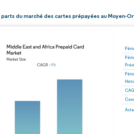
et parts du marché des cartes prépayées au Moyen-Ori
Péri
Péri
Prév
Péri
Hist
CAG
Conc
Acte