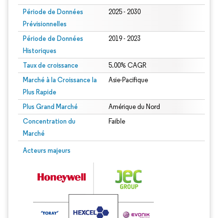
Période de Données
2025 - 2030
Prévisionnelles
Période de Données
2019 - 2023
Historiques
Taux de croissance
5.00% CAGR
Marché à la Croissance la
Asie-Pacifique
Plus Rapide
Plus Grand Marché
Amérique du Nord
Concentration du
Faible
Marché
Image © Mordor Intelligence. La réutilisation nécessite une attribution sous CC 
Acteurs majeurs