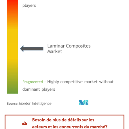
Image © Mordor Intelligence. La réutilisation nécessite une attribution sous CC BY 4.