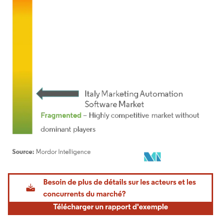
Image © Mordor Intelligence. La réutilisation nécessite une attribution sous CC BY 4.