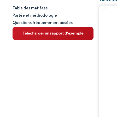
Table des matières
Taille et part de marché
Portée et méthodologie
Questions fréquemment posées
Analyse du marché
Tendances et perspectives
Analyse des segments
Analyse géographique
Paysage concurrentiel
Acteurs majeurs
Évolutions de l'industrie