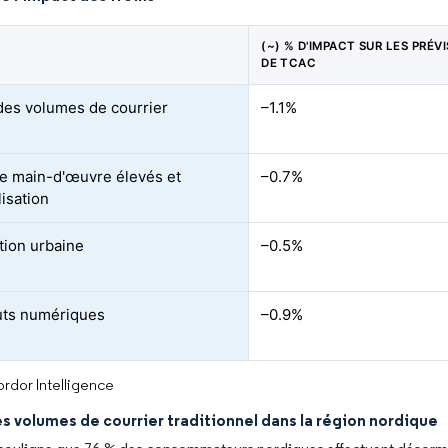
(~) % D'IMPACT SUR LES PRÉV
DE TCAC
des volumes de courrier
–1.1%
e main-d'œuvre élevés et
–0.7%
lisation
ion urbaine
–0.5%
uts numériques
–0.9%
rdor Intelligence
s volumes de courrier traditionnel dans la région nordique