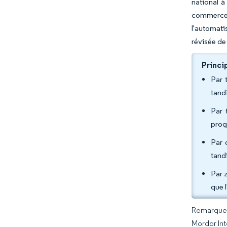
national à
commerce 
l'automati
révisée de 
Princi
Par 
tand
Par 
prog
Par 
tand
Par 
que 
Remarque :
Mordor Int