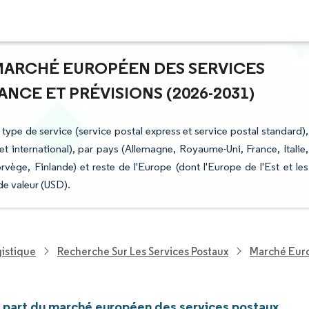
 MARCHÉ EUROPÉEN DES SERVICES
NCE ET PRÉVISIONS (2026-2031)
pe de service (service postal express et service postal standard),
al et international), par pays (Allemagne, Royaume-Uni, France, Italie,
ge, Finlande) et reste de l'Europe (dont l'Europe de l'Est et les
de valeur (USD).
gistique
Recherche Sur Les Services Postaux
Marché Euro
et part du marché européen des services postaux