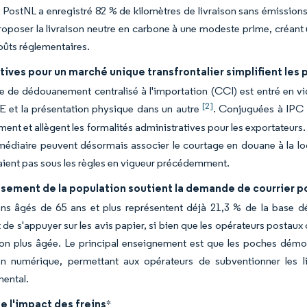
 PostNL a enregistré 82 % de kilomètres de livraison sans émissions
oposer la livraison neutre en carbone à une modeste prime, créant 
oûts réglementaires.
atives pour un marché unique transfrontalier simplifient le
 de dédouanement centralisé à l'importation (CCI) est entré en vigu
[2]
UE et la présentation physique dans un autre
. Conjuguées à IPC
nt et allègent les formalités administratives pour les exportateurs
ermédiaire peuvent désormais associer le courtage en douane à la l
taient pas sous les règles en vigueur précédemment.
lissement de la population soutient la demande de courrier
ens âgés de 65 ans et plus représentent déjà 21,3 % de la base d
 de s'appuyer sur les avis papier, si bien que les opérateurs postaux 
on plus âgée. Le principal enseignement est que les poches démog
ion numérique, permettant aux opérateurs de subventionner les li
ental.
e l'impact des freins
*