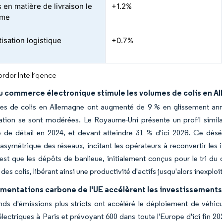
 en matière de livraison le
+1.2%
ême
isation logistique
+0.7%
rdor Intelligence
du commerce électronique stimule les volumes de colis en 
es de colis en Allemagne ont augmenté de 9 % en glissement ann
ion se sont modérées. Le Royaume-Uni présente un profil simila
de détail en 2024, et devant atteindre 31 % d'ici 2028. Ce déséq
n asymétrique des réseaux, incitant les opérateurs à reconvertir les i
st que les dépôts de banlieue, initialement conçus pour le tri du 
des colis, libérant ainsi une productivité d'actifs jusqu'alors inexploi
mentations carbone de l'UE accélèrent les investissements d
nds d'émissions plus stricts ont accéléré le déploiement de véhi
électriques à Paris et prévoyant 600 dans toute l'Europe d'ici fin 2