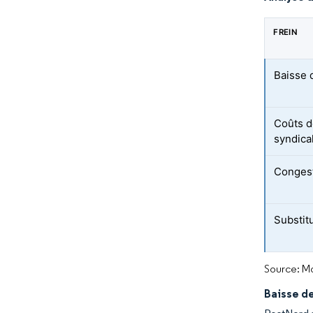
FREIN
Baisse 
Coûts d
syndica
Congest
Substit
Source: Mo
Baisse de