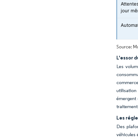
Attentes
jour m
Automat
Source: Mo
L'essor 
Les volum
consommat
commerce 
utilisatio
émergent e
traitement 
Les régle
Des plafo
véhicules 