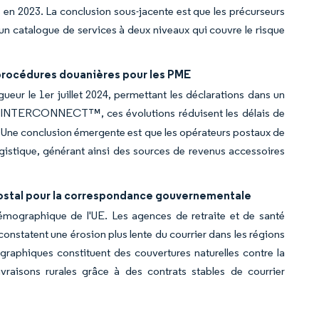
 en 2023. La conclusion sous-jacente est que les précurseurs
un catalogue de services à deux niveaux qui couvre le risque
s procédures douanières pour les PME
eur le 1er juillet 2024, permettant les déclarations dans un
 INTERCONNECT™, ces évolutions réduisent les délais de
. Une conclusion émergente est que les opérateurs postaux de
ogistique, générant ainsi des sources de revenus accessoires
 postal pour la correspondance gouvernementale
émographique de l'UE. Les agences de retraite et de santé
constatent une érosion plus lente du courrier dans les régions
raphiques constituent des couvertures naturelles contre la
vraisons rurales grâce à des contrats stables de courrier