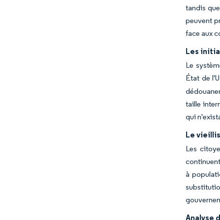
tandis que
peuvent pr
face aux c
Les initi
Le système
État de l'
dédouaneme
taille int
qui n'exis
Le vieil
Les citoy
continuent
à populati
substitut
gouvernem
Analyse d