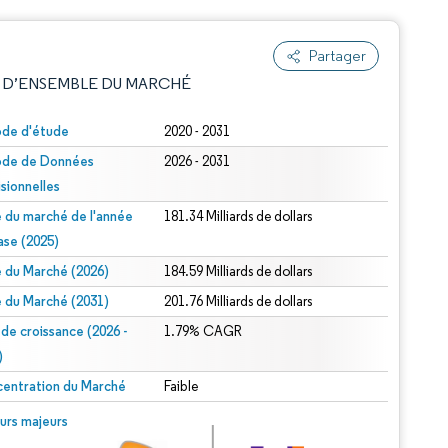
Partager
 D’ENSEMBLE DU MARCHÉ
ode d'étude
2020 - 2031
ode de Données
2026 - 2031
isionnelles
le du marché de l'année
181.34 Milliards de dollars
ase (2025)
le du Marché (2026)
184.59 Milliards de dollars
e attribution sous CC BY 4.0.
le du Marché (2031)
201.76 Milliards de dollars
 de croissance (2026 -
1.79% CAGR
)
entration du Marché
Faible
© Mordor Intelligence. La réutilisation nécessite une attribution sous CC BY 4.0.
urs majeurs