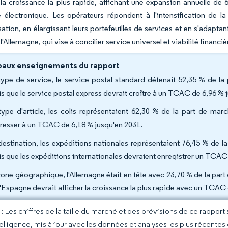
 la croissance la plus rapide, affichant une expansion annuelle de
électronique. Les opérateurs répondent à l'intensification de la
sation, en élargissant leurs portefeuilles de services et en s'adapta
l'Allemagne, qui vise à concilier service universel et viabilité financiè
paux enseignements du rapport
type de service, le service postal standard détenait 52,35 % de l
is que le service postal express devrait croître à un TCAC de 6,96 % 
type d'article, les colis représentaient 62,30 % de la part de ma
resser à un TCAC de 6,18 % jusqu'en 2031.
destination, les expéditions nationales représentaient 76,45 % de 
is que les expéditions internationales devraient enregistrer un TCAC
zone géographique, l'Allemagne était en tête avec 23,70 % de la par
l'Espagne devrait afficher la croissance la plus rapide avec un TCAC
 Les chiffres de la taille du marché et des prévisions de ce rapport
elligence, mis à jour avec les données et analyses les plus récentes