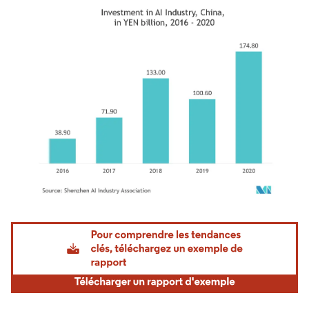
Image © Mordor Intelligence. La réutilisation nécessite une attribution sous CC BY 4.