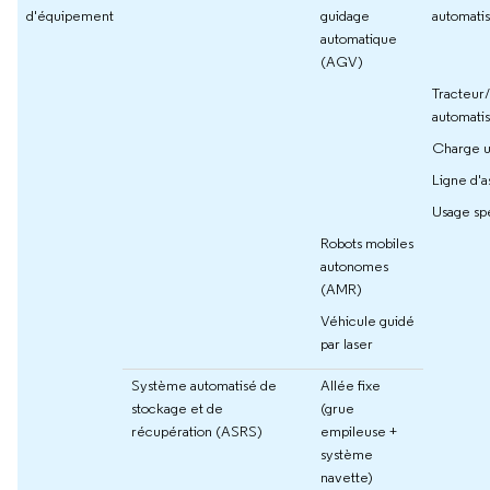
d'équipement
guidage
automati
automatique
(AGV)
Tracteur
automati
Charge u
Ligne d'
Usage sp
Robots mobiles
autonomes
(AMR)
Véhicule guidé
par laser
Système automatisé de
Allée fixe
stockage et de
(grue
récupération (ASRS)
empileuse +
système
navette)