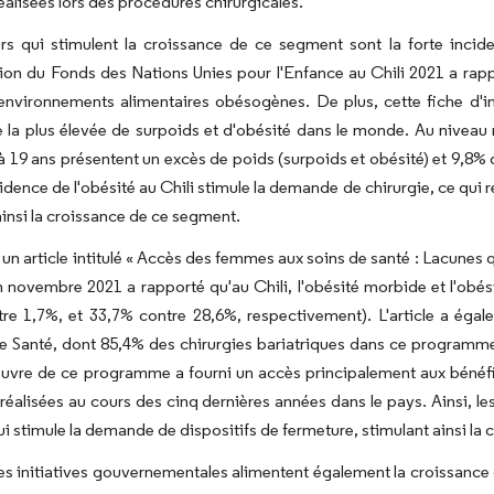
réalisées lors des procédures chirurgicales.
rs qui stimulent la croissance de ce segment sont la forte incid
ion du Fonds des Nations Unies pour l'Enfance au Chili 2021 a rapp
nvironnements alimentaires obésogènes. De plus, cette fiche d'inf
 la plus élevée de surpoids et d'obésité dans le monde. Au niveau 
à 19 ans présentent un excès de poids (surpoids et obésité) et 9,8% 
ncidence de l'obésité au Chili stimule la demande de chirurgie, ce qui
ainsi la croissance de ce segment.
n article intitulé « Accès des femmes aux soins de santé : Lacunes q
n novembre 2021 a rapporté qu'au Chili, l'obésité morbide et l'ob
re 1,7%, et 33,7% contre 28,6%, respectivement). L'article a éga
e Santé, dont 85,4% des chirurgies bariatriques dans ce programme
vre de ce programme a fourni un accès principalement aux bénéfici
 réalisées au cours des cinq dernières années dans le pays. Ainsi, l
ui stimule la demande de dispositifs de fermeture, stimulant ainsi la
les initiatives gouvernementales alimentent également la croissance