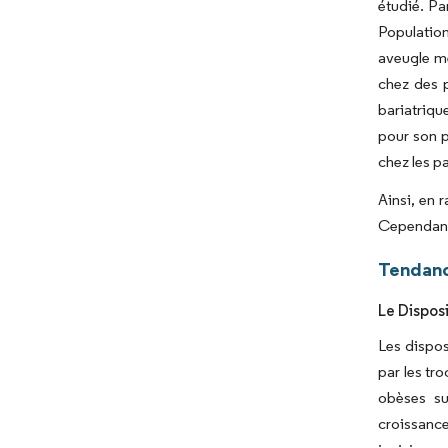
étudié. Pa
Population
aveugle me
chez des p
bariatriq
pour son p
chez les p
Ainsi, en 
Cependant,
Tendanc
Le Dispos
Les dispos
par les tr
obèses su
croissance