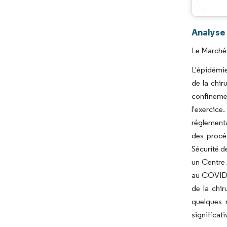
Analyse 
Le Marché 
L'épidémie
de la chir
confinemen
l'exercic
réglementa
des procéd
Sécurité d
un Centre 
au COVID-1
de la chir
quelques 
significati