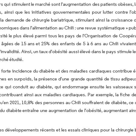
rs qui stimulent le marché sont l'augmentation des patients obèses, 
, ainsi que les initiatives gouvernementales pour lutter contre l'o
a demande de chirurgie bariatrique, stimulant ainsi la croissance du
omiques dans l'alimentation au Chili : une revue systématique » publié
ésité le plus élevé parmi tous les pays de l'Organisation de Coo
âgées de 15 ans et 25% des enfants de 5 à 6 ans au Chili vivaient a
'invalidité. Ainsi, un taux d'obésité aussi élevé dans le pays stimule
arché étudié.
a forte incidence du diabète et des maladies cardiaques contribue
nes en surpoids, la présence d'une grande quantité de tissu adipeu
, ce qui conduit au diabète, qui endommage ensuite les vaisseaux s
contribuant ainsi aux maladies cardiaques. Par exemple, la fiche d
u'en 2021, 10,8% des personnes au Chili souffraient de diabète, ce 
du diabète entraîne une augmentation de l'obésité, augmentant ains
les développements récents et les essais cliniques pour la chirurgi