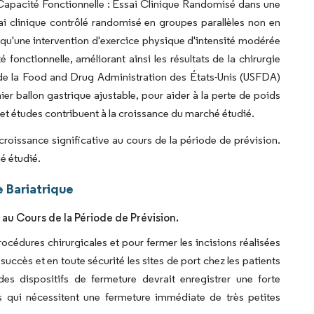
a Capacité Fonctionnelle : Essai Clinique Randomisé dans une
ai clinique contrôlé randomisé en groupes parallèles non en
é qu'une intervention d'exercice physique d'intensité modérée
fonctionnelle, améliorant ainsi les résultats de la chirurgie
 de la Food and Drug Administration des États-Unis (USFDA)
ier ballon gastrique ajustable, pour aider à la perte de poids
s et études contribuent à la croissance du marché étudié.
croissance significative au cours de la période de prévision.
hé étudié.
 Bariatrique
 au Cours de la Période de Prévision.
rocédures chirurgicales et pour fermer les incisions réalisées
uccès et en toute sécurité les sites de port chez les patients
es dispositifs de fermeture devrait enregistrer une forte
ves qui nécessitent une fermeture immédiate de très petites