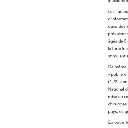
incisions 
Les facteu
d'informat
dans des e
prévalence
âgés de 5 
la forte i
stimulant 
De même, u
» publié e
(4,7% cont
National d
mise en œu
chirurgies
pays, ce q
En outre, 