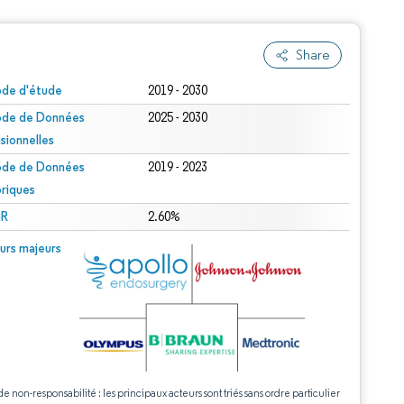
Share
ode d'étude
2019 - 2030
ode de Données
2025 - 2030
isionnelles
ode de Données
2019 - 2023
oriques
R
2.60%
urs majeurs
de non-responsabilité : les principaux acteurs sont triés sans ordre particulier