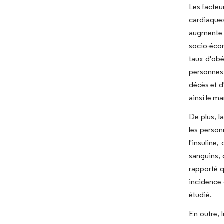
Les facteu
cardiaques
augmente l
socio-écon
taux d'ob
personnes 
décès et d
ainsi le m
De plus, l
les person
l'insuline
sanguins, 
rapporté q
incidence 
étudié.
En outre, 