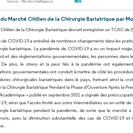
Image © Mordor Intelligence. La réutilisation nécessite une attribution sous CC BY 4.0
du Marché Chilien de la Chirurgie Bariatrique par Mo
Chilien de la Chirurgie Bariatrique devrait enregistrer un TCAC de 2
 de COVID-19 a entraîné de nombreux changements dans les pratiques
urgie bariatrique. La pandémie de COVID-19 a eu un impact majeur 
t et des réglementations gouvernementales, les personnes dans le pa
e. De plus, le stress et la peur liés à la pandémie ont égalemen
tions gouvernementales ont conduit à mettre de côté les procédures 
ures chirurgicales bariatriques dans le pays, freinant ainsi la cro
e la Chirurgie Bariatrique Pendant la Phase d'Ouverture Après la 
Académique » publié en septembre 2021 a signalé des préoccupation
9, ainsi que l'accès limité aux soins intermédiaires ou en unité de 
urgie bariatrique pendant la pandémie, de sorte que le marché a i
mois, avec la diminution substantielle des cas de COVID-19 et l
ve.