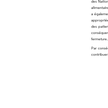
des Nation
alimentair
a égalemen
appropriée
des patien
conséquent
fermeture.
Par conséq
contribuer