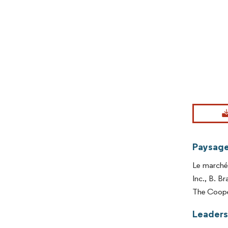
Image © Mord
Paysage
Le marché 
Inc., B. 
The Cooper
Leaders 