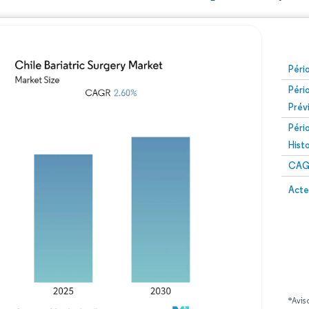
Péri
Péri
Prév
Péri
Hist
CAG
Acte
*Avis 