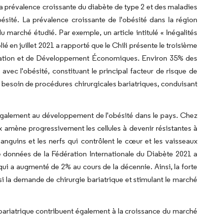
la prévalence croissante du diabète de type 2 et des maladies
bésité. La prévalence croissante de l'obésité dans la région
 marché étudié. Par exemple, un article intitulé « Inégalités
 en juillet 2021 a rapporté que le Chili présente le troisième
pération et de Développement Économiques. Environ 35% des
vec l'obésité, constituant le principal facteur de risque de
 le besoin de procédures chirurgicales bariatriques, conduisant
 également au développement de l'obésité dans le pays. Chez
x amène progressivement les cellules à devenir résistantes à
anguins et les nerfs qui contrôlent le cœur et les vaisseaux
e données de la Fédération Internationale du Diabète 2021 a
qui a augmenté de 2% au cours de la décennie. Ainsi, la forte
i la demande de chirurgie bariatrique et stimulant le marché
e bariatrique contribuent également à la croissance du marché