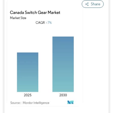
Share
Image © Mordor Intelligence. La réutilisation nécessite une attribution sous CC BY