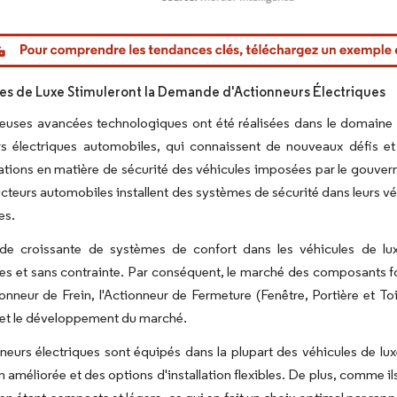
Image © Mordor Intelligence. La réutilisation nécessite u
res de Luxe Stimuleront la Demande d'Actionneurs Électriques
uses avancées technologiques ont été réalisées dans le domaine d
rs électriques automobiles, qui connaissent de nouveaux défis et
tions en matière de sécurité des véhicules imposées par le gouvern
ucteurs automobiles installent des systèmes de sécurité dans leurs vé
es.
e croissante de systèmes de confort dans les véhicules de lux
es et sans contrainte. Par conséquent, le marché des composants fon
ionneur de Frein, l'Actionneur de Fermeture (Fenêtre, Portière et Toi
 et le développement du marché.
neurs électriques sont équipés dans la plupart des véhicules de lux
 améliorée et des options d'installation flexibles. De plus, comme ils