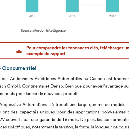
Image © Mordor Intelligence. La réutilisation nécessite une attribution sous CC BY 4.0.
 Concurrentiel
 des Actionneurs Électriques Automobiles au Canada est fragmenté
ch GmbH, Continental et Denso. Bien que pour avoir l'avantage sur 
tenariats pour lancer de nouveaux produits.
rogressive Automations a introduit une large gamme de modèles d'a
s ont des capacités uniques pour des applications polyvalentes p
V couverts par une garantie de 18 mois. De plus, les consommateurs
ces spécifiques, notamment la tension, la force, la longueur de course