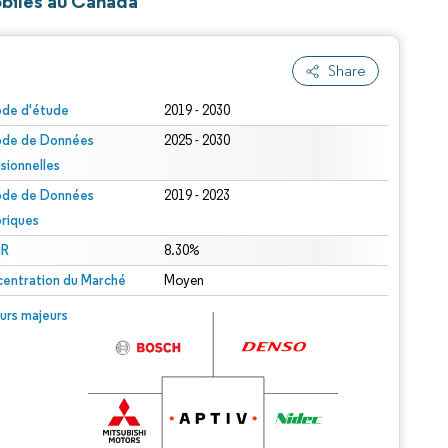
obiles au Canada
Share
ode d'étude
2019 - 2030
ode de Données
2025 - 2030
isionnelles
ode de Données
2019 - 2023
oriques
R
8.30%
entration du Marché
Moyen
urs majeurs