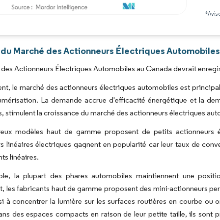
*Avis 
Image © Mordor Intelligence. La réutilisation nécessite une attribution sous CC BY 4.0
 du Marché des Actionneurs Électriques Automobiles
des Actionneurs Électriques Automobiles au Canada devrait enregis
nt, le marché des actionneurs électriques automobiles est principa
numérisation. La demande accrue d'efficacité énergétique et la d
rs, stimulent la croissance du marché des actionneurs électriques au
ux modèles haut de gamme proposent de petits actionneurs éle
s linéaires électriques gagnent en popularité car leur taux de conv
s linéaires.
le, la plupart des phares automobiles maintiennent une positio
 les fabricants haut de gamme proposent des mini-actionneurs perme
si à concentrer la lumière sur les surfaces routières en courbe ou
dans des espaces compacts en raison de leur petite taille, ils sont