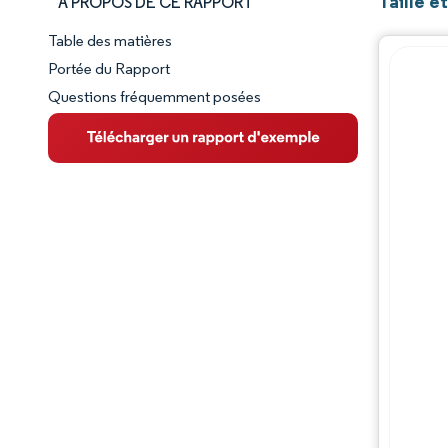
Taille 
À PROPOS DE CE RAPPORT
Table des matières
Aperçu du marché
Portée du Rapport
Questions fréquemment posées
VUE D’ENSEMBLE DU MARCHÉ
Principales tendances du marché
Paysage concurrentiel