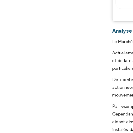
Analyse
Le Marché 
Actuelleme
et de la 
particulie
De nombre
actionneur
mouvement
Par exemp
Cependant,
aidant ain
installés 