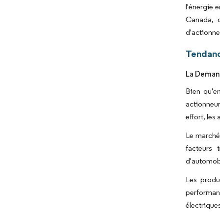
l'énergie 
Canada, o
d'actionne
Tendanc
La Demand
Bien qu'en
actionneur
effort, le
Le marché 
facteurs 
d'automobi
Les produ
performan
électrique