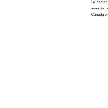
La demand
avancés pa
Canada ont