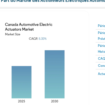
et Part du Marché des Actionneurs Électriques Autom
Péri
Péri
Prév
Péri
Hist
CAG
Conc
Acte