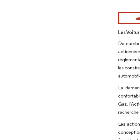
Les Voitu
De nombre
actionneu
réglementa
les constr
automobil
La demand
confortabl
Gaz, l'Act
recherche
Les action
conception