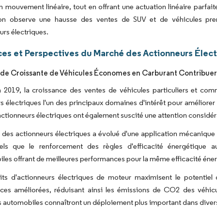
en mouvement linéaire, tout en offrant une actuation linéaire parfaite
n observe une hausse des ventes de SUV et de véhicules prem
urs électriques.
es et Perspectives du Marché des Actionneurs Élec
e Croissante de Véhicules Économes en Carburant Contribuera
 2019, la croissance des ventes de véhicules particuliers et com
s électriques l'un des principaux domaines d'intérêt pour améliorer 
s actionneurs électriques ont également suscité une attention considé
des actionneurs électriques a évolué d'une application mécanique 
tels que le renforcement des règles d'efficacité énergétique a
les offrant de meilleures performances pour la même efficacité éne
its d'actionneurs électriques de moteur maximisent le potentiel
ces améliorées, réduisant ainsi les émissions de CO2 des véhicu
s automobiles connaîtront un déploiement plus important dans diver