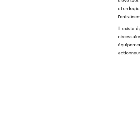
élevé tout
et un logic
l'entraîne
Il existe 
nécessaire
équipemen
actionneur