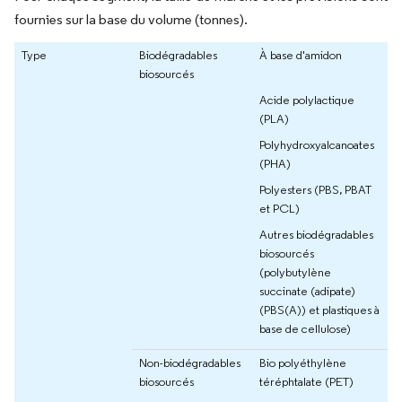
fournies sur la base du volume (tonnes).
Type
Biodégradables
À base d'amidon
biosourcés
Acide polylactique
(PLA)
Polyhydroxyalcanoates
(PHA)
Polyesters (PBS, PBAT
et PCL)
Autres biodégradables
biosourcés
(polybutylène
succinate (adipate)
(PBS(A)) et plastiques à
base de cellulose)
Non-biodégradables
Bio polyéthylène
biosourcés
téréphtalate (PET)