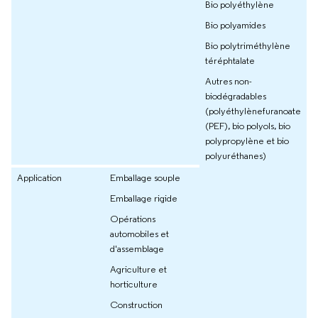
Bio polyéthylène
Bio polyamides
Bio polytriméthylène
téréphtalate
Autres non-
biodégradables
(polyéthylènefuranoate
(PEF), bio polyols, bio
polypropylène et bio
polyuréthanes)
Application
Emballage souple
Emballage rigide
Opérations
automobiles et
d'assemblage
Agriculture et
horticulture
Construction