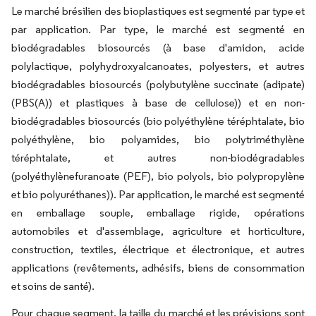
Le marché brésilien des bioplastiques est segmenté par type et
par application. Par type, le marché est segmenté en
biodégradables biosourcés (à base d'amidon, acide
polylactique, polyhydroxyalcanoates, polyesters, et autres
biodégradables biosourcés (polybutylène succinate (adipate)
(PBS(A)) et plastiques à base de cellulose)) et en non-
biodégradables biosourcés (bio polyéthylène téréphtalate, bio
polyéthylène, bio polyamides, bio polytriméthylène
téréphtalate, et autres non-biodégradables
(polyéthylènefuranoate (PEF), bio polyols, bio polypropylène
et bio polyuréthanes)). Par application, le marché est segmenté
en emballage souple, emballage rigide, opérations
automobiles et d'assemblage, agriculture et horticulture,
construction, textiles, électrique et électronique, et autres
applications (revêtements, adhésifs, biens de consommation
et soins de santé).
Pour chaque segment, la taille du marché et les prévisions sont