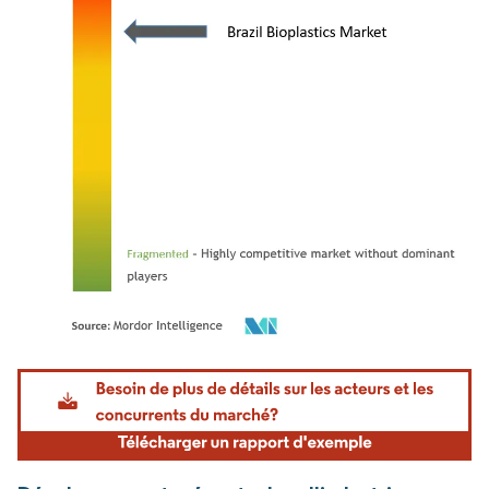
Image © Mordor Intelligence. La réutilisation nécessite une attribution sous CC BY 4.