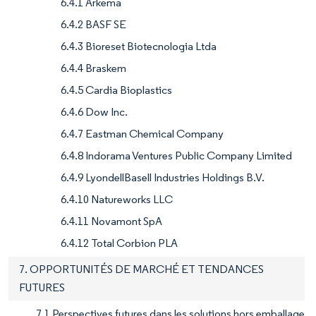
6.4.1 Arkema
6.4.2 BASF SE
6.4.3 Bioreset Biotecnologia Ltda
6.4.4 Braskem
6.4.5 Cardia Bioplastics
6.4.6 Dow Inc.
6.4.7 Eastman Chemical Company
6.4.8 Indorama Ventures Public Company Limited
6.4.9 LyondellBasell Industries Holdings B.V.
6.4.10 Natureworks LLC
6.4.11 Novamont SpA
6.4.12 Total Corbion PLA
7. OPPORTUNITÉS DE MARCHÉ ET TENDANCES
FUTURES
7.1 Perspectives futures dans les solutions hors emballage